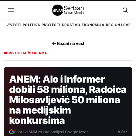
Pređi
na
Otvori
Otvo
sadržaj
meni
pret
VESTI
POLITIKA
PROTESTI
DRUŠTVO
EKONOMIJA
REGION I SVET
←
Nazad na vest
DISKUSIJA ČITALACA
ANEM: Alo i Informer
dobili 58 miliona, Radoica
Milosavljević 50 miliona
na medijskim
konkursima
›
Postavi
SNM.rs
kao omiljeni Google izvor
Više