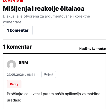
KOMENTARI
Mišljenja i reakcije čitalaca
Diskusija je otvorena za argumentovane i korektne
komentare.
1 komentar
1 komentar
Napišite komentar
SNM
Prijavi
27.05.2026 u 08:11
·
Reply
Pročitajte celu vest i putem naših aplikacija za mobilne
uređaje: