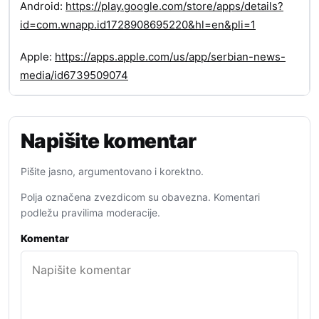
Android:
https://play.google.com/store/apps/details?
id=com.wnapp.id1728908695220&hl=en&pli=1
Apple:
https://apps.apple.com/us/app/serbian-news-
media/id6739509074
Napišite komentar
Pišite jasno, argumentovano i korektno.
Polja označena zvezdicom su obavezna. Komentari
podležu pravilima moderacije.
Komentar