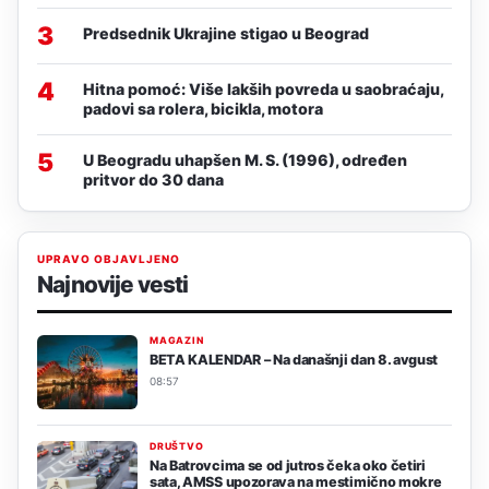
3
Predsednik Ukrajine stigao u Beograd
4
Hitna pomoć: Više lakših povreda u saobraćaju,
padovi sa rolera, bicikla, motora
5
U Beogradu uhapšen M. S. (1996), određen
pritvor do 30 dana
UPRAVO OBJAVLJENO
Najnovije vesti
MAGAZIN
BETA KALENDAR – Na današnji dan 8. avgust
08:57
DRUŠTVO
Na Batrovcima se od jutros čeka oko četiri
sata, AMSS upozorava na mestimično mokre