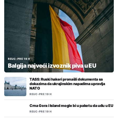
REUC
•
PRE 19 H
Balgija najveći izvoznik piva u EU
TASS: Ruski hakeri pronašli dokumenta sa
dokazima da ukrajinskim napadima upravlja
NATO
REUC
•
PRE 19 H
Crna Gora i Island mogle bi u paketu da uđu u EU
REUC
•
PRE 19 H