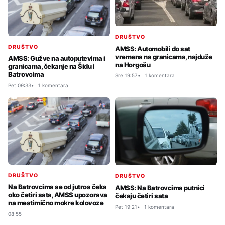
DRUŠTVO
DRUŠTVO
AMSS: Automobili do sat
vremena na granicama, najduže
AMSS: Gužve na autoputevima i
na Horgošu
granicama, čekanje na Šidu i
Batrovcima
Sre 19:57
1 komentara
Pet 09:33
1 komentara
DRUŠTVO
DRUŠTVO
Na Batrovcima se od jutros čeka
AMSS: Na Batrovcima putnici
oko četiri sata, AMSS upozorava
čekaju četiri sata
na mestimično mokre kolovoze
Pet 19:21
1 komentara
08:55