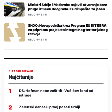
Ministri Srbije i Mađarske najavili otvaranje brze
pruge između Beograda i Budimpešte za jesen
REUC
•
PRE 1 D
SKGO: Nova podrška kroz Program EU INTEGRA
za pripremu projekata integralnog teritorijalnog
razvoja
REUC
•
PRE 1 D
ČITAOCI BIRAJU
Najčitanije
1
DS: Hofman neće zaštititi Vučićev fond od
istrage
2
Zelenski danas u prvoj poseti Srbiji