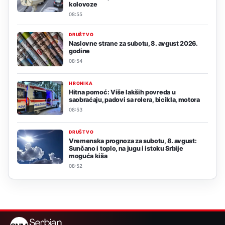
kolovoze
08:55
DRUŠTVO
Naslovne strane za subotu, 8. avgust 2026.
godine
08:54
HRONIKA
Hitna pomoć: Više lakših povreda u
saobraćaju, padovi sa rolera, bicikla, motora
08:53
DRUŠTVO
Vremenska prognoza za subotu, 8. avgust:
Sunčano i toplo, na jugu i istoku Srbije
moguća kiša
08:52