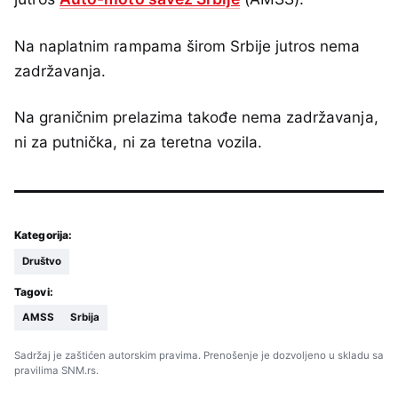
Na naplatnim rampama širom Srbije jutros nema
zadržavanja.
Na graničnim prelazima takođe nema zadržavanja,
ni za putnička, ni za teretna vozila.
Kategorija:
Društvo
Tagovi:
AMSS
Srbija
Sadržaj je zaštićen autorskim pravima. Prenošenje je dozvoljeno u skladu sa
pravilima SNM.rs.