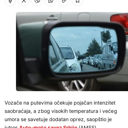
Vozače na putevima očekuje pojačan intenzitet
saobraćaja, a zbog visokih temperatura i većeg
umora se savetuje dodatan oprez, saopštio je
jutros
Auto-moto savez Srbije
(AMSS).