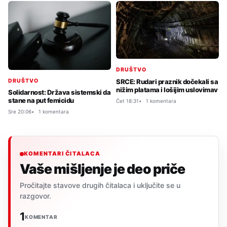
DRUŠTVO
DRUŠTVO
SRCE: Rudari praznik dočekali sa
nižim platama i lošijim uslovimav
Solidarnost: Država sistemski da
stane na put femicidu
Čet 18:31
1 komentara
Sre 20:06
1 komentara
KOMENTARI ČITALACA
Vaše mišljenje je deo priče
Pročitajte stavove drugih čitalaca i uključite se u
razgovor.
1
KOMENTAR