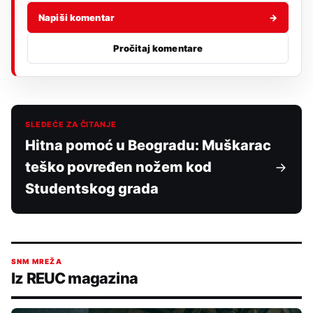
Napiši komentar
→
Pročitaj komentare
SLEDEĆE ZA ČITANJE
Hitna pomoć u Beogradu: Muškarac
teško povređen nožem kod
Studentskog grada
SNM MREŽA
Iz REUC magazina