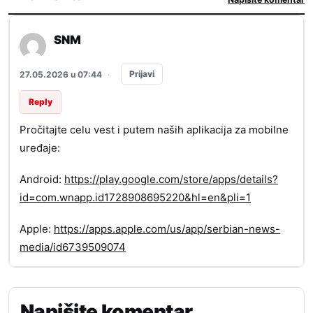
SNM
Prijavi
27.05.2026 u 07:44
·
Reply
Pročitajte celu vest i putem naših aplikacija za mobilne
uređaje:
Android:
https://play.google.com/store/apps/details?
id=com.wnapp.id1728908695220&hl=en&pli=1
Apple:
https://apps.apple.com/us/app/serbian-news-
media/id6739509074
Napišite komentar