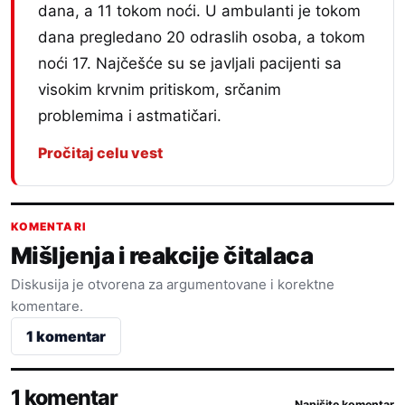
dana, a 11 tokom noći. U ambulanti je tokom
dana pregledano 20 odraslih osoba, a tokom
noći 17. Najčešće su se javljali pacijenti sa
visokim krvnim pritiskom, srčanim
problemima i astmatičari.
Pročitaj celu vest
KOMENTARI
Mišljenja i reakcije čitalaca
Diskusija je otvorena za argumentovane i korektne
komentare.
1 komentar
1 komentar
Napišite komentar