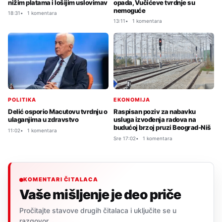
nižim platama i lošijim uslovimav
opada, Vučićeve tvrdnje su
nemoguće
18:31
1 komentara
13:11
1 komentara
POLITIKA
EKONOMIJA
Delić osporio Macutovu tvrdnju o
Raspisan poziv za nabavku
ulaganjima u zdravstvo
usluga izvođenja radova na
budućoj brzoj pruzi Beograd-Niš
11:02
1 komentara
Sre 17:02
1 komentara
KOMENTARI ČITALACA
Vaše mišljenje je deo priče
Pročitajte stavove drugih čitalaca i uključite se u
razgovor.