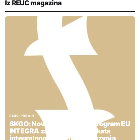
Iz REUC magazina
REUC
•
PRE 6 H
SKGO: Nova podrška kroz Program EU
INTEGRA za pripremu projekata
integralnog teritorijalnog razvoja