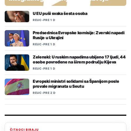
U EU puši svaka šesta osoba
REUC
•
PRE 1 D
Predsednica Evropske komisije: Zverski napadi
Rusije u Ukrajini
REUC
•
PRE 1 D
Zelenski: U ruskim napadima ubijeno 17 ljudi, 44
osobe povređene na širem području Kijeva
REUC
•
PRE 1 D
Evropski ministri solidarni sa Španijom posle
provale migranata u Seutu
REUC
•
PRE 2 D
ČITAOCI BIRAJU