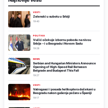
VESTI
Zelenski u subotu u Srbiji
19:40
POLITIKA
Vučić očekuje izbornu pobedu na nivou
Srbije – i u Beogradu i Novom Sadu
19:28
NEWS
Serbian and Hungarian Ministers Announce
Opening of High-Speed Rail Between
Belgrade and Budapest This Fall
19:27
VESTI
Vatrogasci i posada helikoptera dočekani u
Beogradu nakon gašenja požara u Španiji
19:17