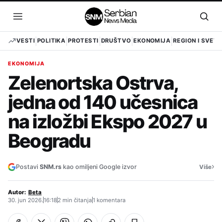
Pređi
na
Otvori
Otvo
sadržaj
meni
pret
VESTI
POLITIKA
PROTESTI
DRUŠTVO
EKONOMIJA
REGION I SVET
EKONOMIJA
Zelenortska Ostrva,
jedna od 140 učesnica
na izložbi Ekspo 2027 u
Beogradu
›
Postavi
SNM.rs
kao omiljeni Google izvor
Više
Autor:
Beta
30. jun 2026.
16:18
2 min čitanja
1 komentara