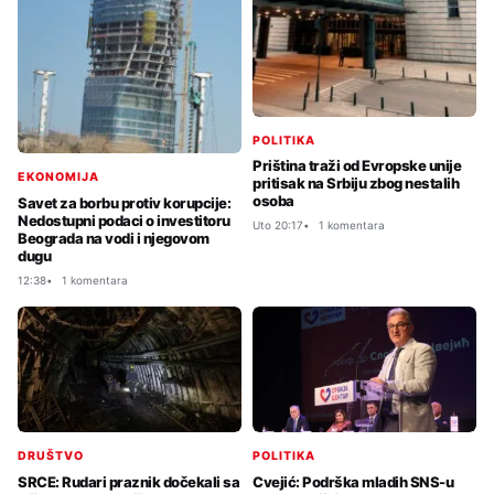
POLITIKA
Priština traži od Evropske unije
EKONOMIJA
pritisak na Srbiju zbog nestalih
osoba
Savet za borbu protiv korupcije:
Nedostupni podaci o investitoru
Uto 20:17
1 komentara
Beograda na vodi i njegovom
dugu
12:38
1 komentara
DRUŠTVO
POLITIKA
SRCE: Rudari praznik dočekali sa
Cvejić: Podrška mladih SNS-u