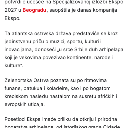
potvrdile učešće na Specijalizovanoj izložbi Ekspo
2027 u
Beogradu
, saopštila je danas kompanija
Ekspo.
Ta atlantska ostrvska država predstaviće se kroz
jedinstvenu priču o muzici, sportu, kulturi i
inovacijama, donoseći „u srce Srbije duh arhipelaga
koji je vekovima povezivao kontinente, narode i
kulture“.
Zelenortska Ostrva poznata su po ritmovima
funane, batukua i koladeire, kao i po bogatom
kreolskom nasleđu nastalom na susretu afričkih i
evropskih uticaja.
Posetioci Ekspa imaće priliku da otkriju i prirodna
bogatstva arhipelaga, od istorijskog grada Cidade