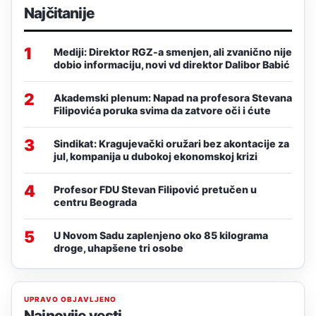
Najčitanije
1
Mediji: Direktor RGZ-a smenjen, ali zvanično nije
dobio informaciju, novi vd direktor Dalibor Babić
2
Akademski plenum: Napad na profesora Stevana
Filipovića poruka svima da zatvore oči i ćute
3
Sindikat: Kragujevački oružari bez akontacije za
jul, kompanija u dubokoj ekonomskoj krizi
4
Profesor FDU Stevan Filipović pretučen u
centru Beograda
5
U Novom Sadu zaplenjeno oko 85 kilograma
droge, uhapšene tri osobe
UPRAVO OBJAVLJENO
Najnovije vesti