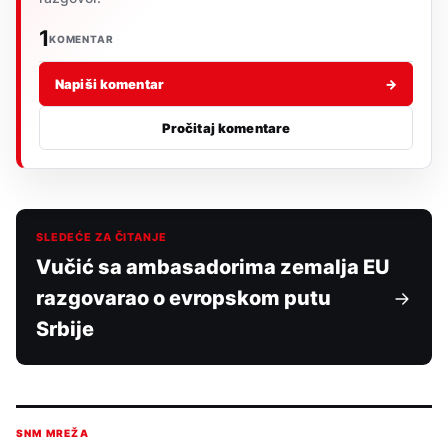
1
KOMENTAR
Napiši komentar
→
Pročitaj komentare
SLEDEĆE ZA ČITANJE
Vučić sa ambasadorima zemalja EU
razgovarao o evropskom putu
Srbije
SNM MREŽA