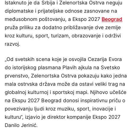
Istaknuto je da Srbija i Zelenortska Ostrva neguju
diplomatske i prijateljske odnose zasnovane na
međusobnom poštovanju, a Ekspo 2027
Beograd
pruža priliku za dodatno približavanje dve zemlje
kroz kulturu, sport, turizam, obrazovanje i održivi
razvoj.
„Od svetskih scena koje je osvojila Cezarija Evora
do istorijskog plasmana Plavih ajkula na Svetsko
prvenstvo, Zelenortska Ostrva pokazuju kako jedna
mala ostrvska država može da ostavi veliki trag na
globalnoj kulturnoj i sportskoj mapi. Njihovo učešće
na Ekspu 2027 Beograd donosi inspirativnu priču o
povezivanju ljudi kroz muziku, sport, inovacije i
kulturu“, izjavio je direktor kompanije Ekspo 2027
Danilo Jerinić.