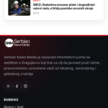
VESTI
SRCE: Rudarima srozane plate i degradirani
uslovi rada, a Srbija postala uvoznik struje
19:15
Serbian News Media je nezavisni informativni portal sa
sedištem u Kragujevcu koji ima za cilj da javnosti pruži tačne,
pravovremene i proverene vesti od lokalnog, nacionalnog i
globalnog značaja.
RUBRIKE
Region i Svet