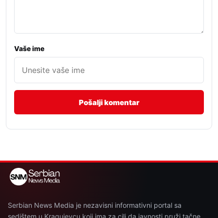
Vaše ime
Serbian News Media je nezavisni informativni portal sa
sedištem u Kragujevcu koji ima za cilj da javnosti pruži tačne,