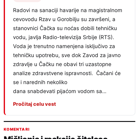
Radovi na sanaciji havarije na magistralnom
cevovodu Rzav u Gorobilju su završeni, a
stanovnici Čačka su noćas dobili tehničku
vodu, javlja Radio-televizija Srbije (RTS).
Voda je trenutno namenjena isključivo za
tehničku upotrebu, sve dok Zavod za javno
zdravlje u Čačku ne obavi tri uzastopne
analize zdravstvene ispravnosti. Čačani će
se i narednih nekoliko
dana snabdevati pijaćom vodom sa…
Pročitaj celu vest
KOMENTARI