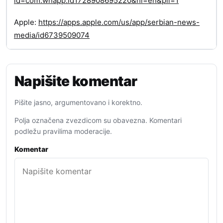
id=com.wnapp.id1728908695220&hl=en&pli=1
Apple:
https://apps.apple.com/us/app/serbian-news-
media/id6739509074
Napišite komentar
Pišite jasno, argumentovano i korektno.
Polja označena zvezdicom su obavezna. Komentari
podležu pravilima moderacije.
Komentar