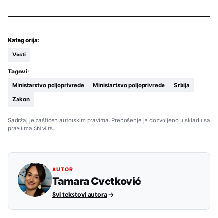
Kategorija:
Vesti
Tagovi:
Ministarstvo poljoprivrede
Ministartsvo poljoprivrede
Srbija
Zakon
Sadržaj je zaštićen autorskim pravima. Prenošenje je dozvoljeno u skladu sa
pravilima SNM.rs.
AUTOR
Tamara Cvetković
Svi tekstovi autora