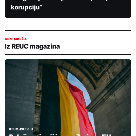
korupciju“
SNM MREŽA
Iz REUC magazina
REUC
•
PRE 6 H