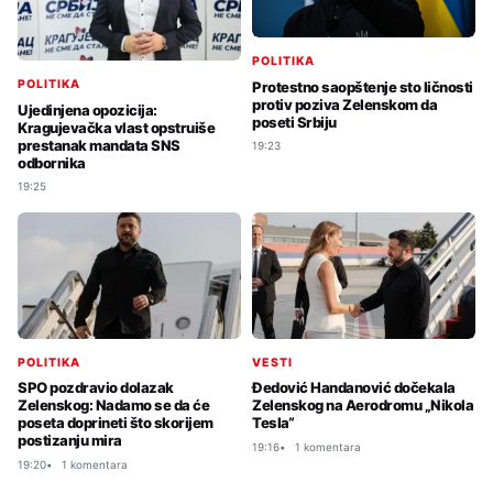
POLITIKA
POLITIKA
Protestno saopštenje sto ličnosti
protiv poziva Zelenskom da
Ujedinjena opozicija:
poseti Srbiju
Kragujevačka vlast opstruiše
prestanak mandata SNS
19:23
odbornika
19:25
POLITIKA
VESTI
SPO pozdravio dolazak
Đedović Handanović dočekala
Zelenskog: Nadamo se da će
Zelenskog na Aerodromu „Nikola
poseta doprineti što skorijem
Tesla“
postizanju mira
19:16
1 komentara
19:20
1 komentara