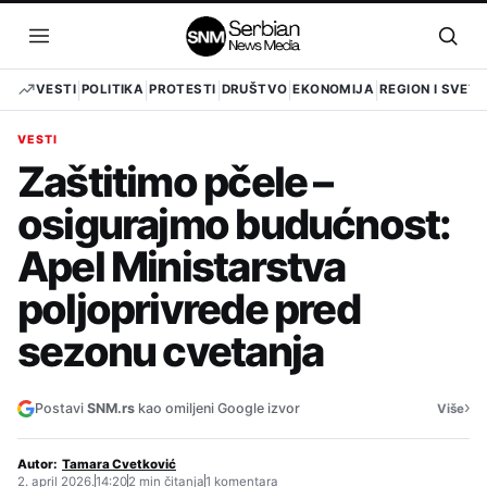
Pređi
na
Otvori
Otvo
sadržaj
meni
pret
VESTI
POLITIKA
PROTESTI
DRUŠTVO
EKONOMIJA
REGION I SVET
VESTI
Zaštitimo pčele –
osigurajmo budućnost:
Apel Ministarstva
poljoprivrede pred
sezonu cvetanja
›
Postavi
SNM.rs
kao omiljeni Google izvor
Više
Autor:
Tamara Cvetković
2. april 2026.
14:20
2 min čitanja
1 komentara