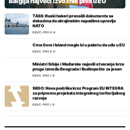
Balgija najveći izvoznik piva u EU
TASS: Ruski hakeri pronašli dokumenta sa
dokazima da ukrajinskim napadima upravlja
NATO
REUC
•
PRE 6 H
Crna Gora i Island mogle bi u paketu da uđu u EU
REUC
•
PRE 6 H
Ministri Srbije i Mađarske najavili otvaranje brze
pruge između Beograda i Budimpešte za jesen
REUC
•
PRE 1 D
SKGO: Nova podrška kroz Program EU INTEGRA
za pripremu projekata integralnog teritorijalnog
razvoja
REUC
•
PRE 1 D