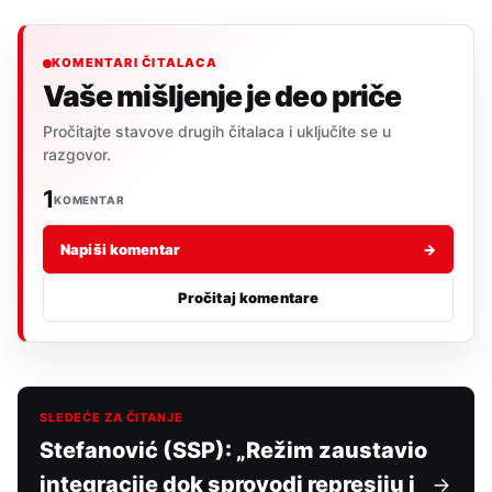
KOMENTARI ČITALACA
Vaše mišljenje je deo priče
Pročitajte stavove drugih čitalaca i uključite se u
razgovor.
1
KOMENTAR
Napiši komentar
→
Pročitaj komentare
SLEDEĆE ZA ČITANJE
Stefanović (SSP): „Režim zaustavio
integracije dok sprovodi represiju i