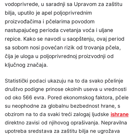
vodoprivrede, u saradnji sa Upravom za zaštitu
bilja, uputilo je apel poljoprivrednim
proizvođačima i pčelarima povodom
nastupajućeg perioda cvetanja voća i uljane
repice. Kako se navodi u saopštenju, ovaj period
sa sobom nosi povećan rizik od trovanja pčela,
čija je uloga u poljoprivrednoj proizvodnji od
ključnog značaja.
Statistički podaci ukazuju na to da svako pčelinje
društvo podigne prinose okolnih useva u vrednosti
od oko 566 evra. Pored ekonomskog faktora, pčele
su neophodne za globalnu bezbednost hrane, s
obzirom na to da svaki treći zalogaj ljudske
ishrane
direktno zavisi od njihovog oprašivanja. Nepravilna
upotreba sredstava za zaštitu bilja ne ugrožava