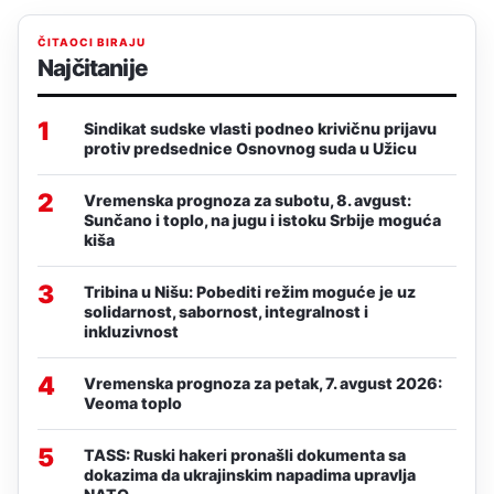
ČITAOCI BIRAJU
Najčitanije
1
Sindikat sudske vlasti podneo krivičnu prijavu
protiv predsednice Osnovnog suda u Užicu
2
Vremenska prognoza za subotu, 8. avgust:
Sunčano i toplo, na jugu i istoku Srbije moguća
kiša
3
Tribina u Nišu: Pobediti režim moguće je uz
solidarnost, sabornost, integralnost i
inkluzivnost
4
Vremenska prognoza za petak, 7. avgust 2026:
Veoma toplo
5
TASS: Ruski hakeri pronašli dokumenta sa
dokazima da ukrajinskim napadima upravlja