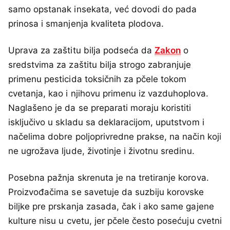
samo opstanak insekata, već dovodi do pada
prinosa i smanjenja kvaliteta plodova.
Uprava za zaštitu bilja podseća da
Zakon
o
sredstvima za zaštitu bilja strogo zabranjuje
primenu pesticida toksičnih za pčele tokom
cvetanja, kao i njihovu primenu iz vazduhoplova.
Naglašeno je da se preparati moraju koristiti
isključivo u skladu sa deklaracijom, uputstvom i
načelima dobre poljoprivredne prakse, na način koji
ne ugrožava ljude, životinje i životnu sredinu.
Posebna pažnja skrenuta je na tretiranje korova.
Proizvođačima se savetuje da suzbiju korovske
biljke pre prskanja zasada, čak i ako same gajene
kulture nisu u cvetu, jer pčele često posećuju cvetni