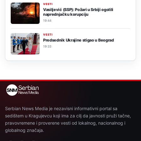
VESTI
Vasiljević (SSP): Požari u Srbiji ogolili
naprednjačku korupciju
19:44
VESTI
Predsednik Ukrajine stigao u Beograd
19:33
Serbian News Media je nezavisni informativni portal sa
sedištem u Kragujevcu koji ima za cilj da javnosti pruži tačne,
pravovremene i proverene vesti od lokalnog, nacionalnog i
globalnog značaja.