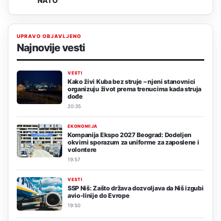
NATO
UPRAVO OBJAVLJENO
Najnovije vesti
VESTI
Kako živi Kuba bez struje – njeni stanovnici
organizuju život prema trenucima kada struja
dođe
20:35
EKONOMIJA
Kompanija Ekspo 2027 Beograd: Dodeljen
okvirni sporazum za uniforme za zaposlene i
volontere
19:57
VESTI
SSP Niš: Zašto država dozvoljava da Niš izgubi
avio-linije do Evrope
19:50