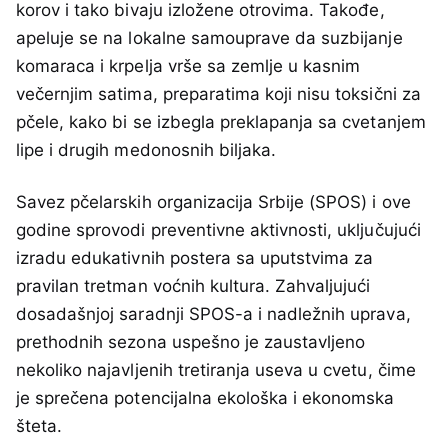
korov i tako bivaju izložene otrovima. Takođe,
apeluje se na lokalne samouprave da suzbijanje
komaraca i krpelja vrše sa zemlje u kasnim
večernjim satima, preparatima koji nisu toksični za
pčele, kako bi se izbegla preklapanja sa cvetanjem
lipe i drugih medonosnih biljaka.
Savez pčelarskih organizacija Srbije (SPOS) i ove
godine sprovodi preventivne aktivnosti, uključujući
izradu edukativnih postera sa uputstvima za
pravilan tretman voćnih kultura. Zahvaljujući
dosadašnjoj saradnji SPOS-a i nadležnih uprava,
prethodnih sezona uspešno je zaustavljeno
nekoliko najavljenih tretiranja useva u cvetu, čime
je sprečena potencijalna ekološka i ekonomska
šteta.