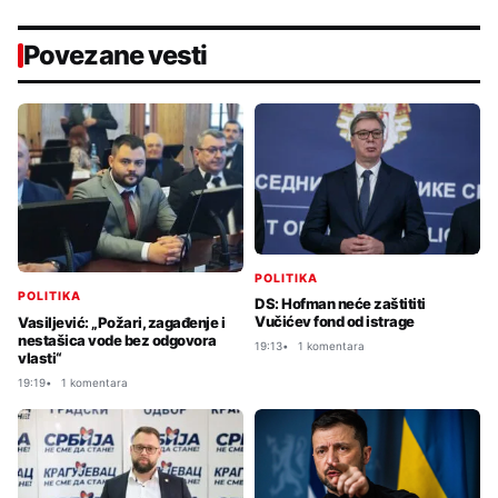
Povezane vesti
POLITIKA
POLITIKA
DS: Hofman neće zaštititi
Vučićev fond od istrage
Vasiljević: „Požari, zagađenje i
nestašica vode bez odgovora
19:13
1 komentara
vlasti“
19:19
1 komentara