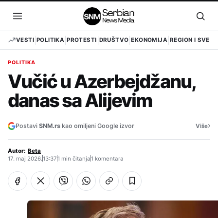
Pređi
na
Otvori
Otvo
sadržaj
meni
pret
VESTI
POLITIKA
PROTESTI
DRUŠTVO
EKONOMIJA
REGION I SVET
POLITIKA
Vučić u Azerbejdžanu,
danas sa Alijevim
›
Postavi
SNM.rs
kao omiljeni Google izvor
Više
Autor:
Beta
17. maj 2026.
13:37
1 min čitanja
1 komentara