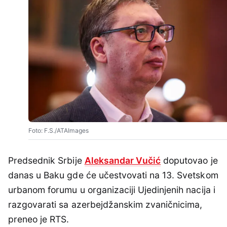
Foto: F.S./ATAImages
Predsednik Srbije
Aleksandar Vučić
doputovao je
danas u Baku gde će učestvovati na 13. Svetskom
urbanom forumu u organizaciji Ujedinjenih nacija i
razgovarati sa azerbejdžanskim zvaničnicima,
preneo je RTS.