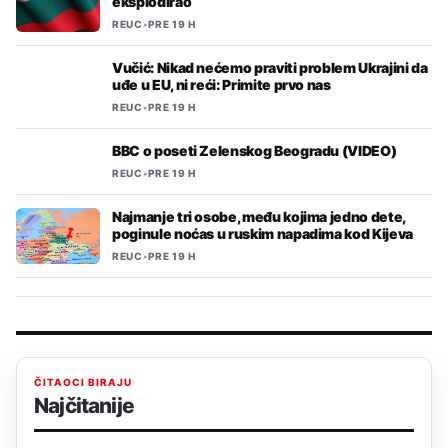
eksplodirao
REUC
•
PRE 19 H
Vučić: Nikad nećemo praviti problem Ukrajini da
uđe u EU, ni reći: Primite prvo nas
REUC
•
PRE 19 H
BBC o poseti Zelenskog Beogradu (VIDEO)
REUC
•
PRE 19 H
Najmanje tri osobe, među kojima jedno dete,
poginule noćas u ruskim napadima kod Kijeva
REUC
•
PRE 19 H
ČITAOCI BIRAJU
Najčitanije