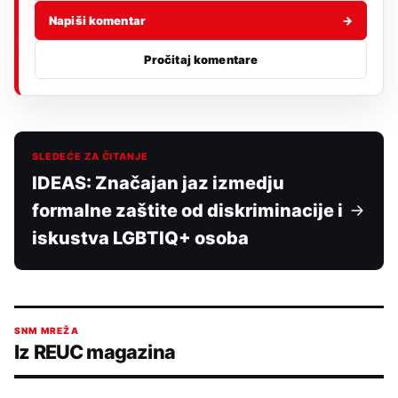
Napiši komentar
→
Pročitaj komentare
SLEDEĆE ZA ČITANJE
IDEAS: Značajan jaz izmedju
formalne zaštite od diskriminacije i
iskustva LGBTIQ+ osoba
SNM MREŽA
Iz REUC magazina