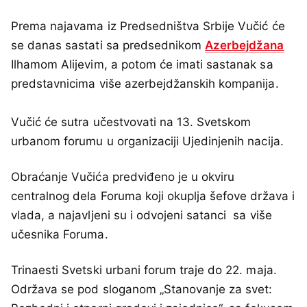
Prema najavama iz Predsedništva Srbije Vučić će
se danas sastati sa predsednikom
Azerbejdžana
Ilhamom Alijevim, a potom će imati sastanak sa
predstavnicima više azerbejdžanskih kompanija.
Vučić će sutra učestvovati na 13. Svetskom
urbanom forumu u organizaciji Ujedinjenih nacija.
Obraćanje Vučića predviđeno je u okviru
centralnog dela Foruma koji okuplja šefove država i
vlada, a najavljeni su i odvojeni satanci sa više
učesnika Foruma.
Trinaesti Svetski urbani forum traje do 22. maja.
Održava se pod sloganom „Stanovanje za svet: