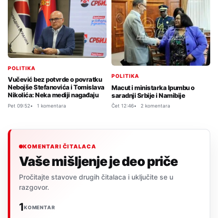
POLITIKA
POLITIKA
Vučević bez potvrde o povratku
Nebojše Stefanovića i Tomislava
Macut i ministarka Ipumbu o
Nikolića: Neka mediji nagađaju
saradnji Srbije i Namibije
Pet 09:52
1 komentara
Čet 12:46
2 komentara
KOMENTARI ČITALACA
Vaše mišljenje je deo priče
Pročitajte stavove drugih čitalaca i uključite se u
razgovor.
1
KOMENTAR