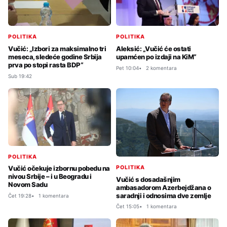
POLITIKA
POLITIKA
Vučić: „Izbori za maksimalno tri
Aleksić: „Vučić će ostati
meseca, sledeće godine Srbija
upamćen po izdaji na KiM“
prva po stopi rasta BDP“
Pet 10:04
2 komentara
Sub 19:42
POLITIKA
POLITIKA
Vučić očekuje izbornu pobedu na
nivou Srbije – i u Beogradu i
Vučić s dosadašnjim
Novom Sadu
ambasadorom Azerbejdžana o
saradnji i odnosima dve zemlje
Čet 19:28
1 komentara
Čet 15:05
1 komentara