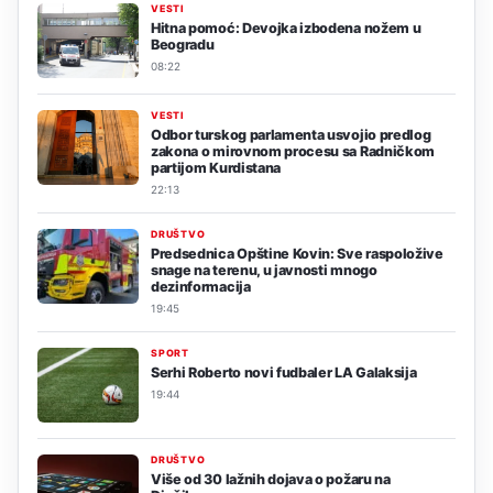
VESTI
Hitna pomoć: Devojka izbodena nožem u
Beogradu
08:22
VESTI
Odbor turskog parlamenta usvojio predlog
zakona o mirovnom procesu sa Radničkom
partijom Kurdistana
22:13
DRUŠTVO
Predsednica Opštine Kovin: Sve raspoložive
snage na terenu, u javnosti mnogo
dezinformacija
19:45
SPORT
Serhi Roberto novi fudbaler LA Galaksija
19:44
DRUŠTVO
Više od 30 lažnih dojava o požaru na