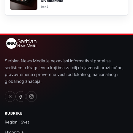
Divčibarama
19:43
Serbian News Media je nezavisni informativni portal sa
sedištem u Kragujevcu koji ima za cilj da javnosti pruži tačne,
pravovremene i proverene vesti od lokalnog, nacionalnog i
globalnog značaja.
RUBRIKE
Region i Svet
Ekonomija