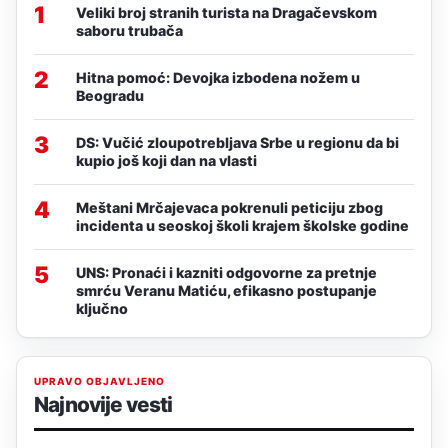
1
Veliki broj stranih turista na Dragačevskom
saboru trubača
2
Hitna pomoć: Devojka izbodena nožem u
Beogradu
3
DS: Vučić zloupotrebljava Srbe u regionu da bi
kupio još koji dan na vlasti
4
Meštani Mrčajevaca pokrenuli peticiju zbog
incidenta u seoskoj školi krajem školske godine
5
UNS: Pronaći i kazniti odgovorne za pretnje
smrću Veranu Matiću, efikasno postupanje
ključno
UPRAVO OBJAVLJENO
Najnovije vesti