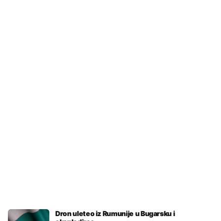
REUC
•
PRE 14 H
Konaković pisao UN zbog
saslušavanja u RS zaposlenih i
saradnika Memorijalnog centra
Srebrenica
Dron uleteo iz Rumunije u Bugarsku i