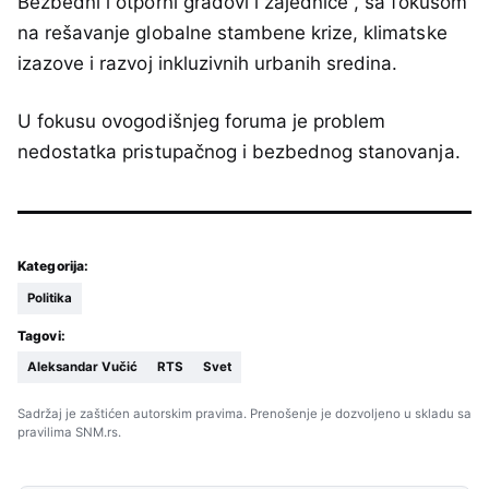
Bezbedni i otporni gradovi i zajednice“, sa fokusom
na rešavanje globalne stambene krize, klimatske
izazove i razvoj inkluzivnih urbanih sredina.
U fokusu ovogodišnjeg foruma je problem
nedostatka pristupačnog i bezbednog stanovanja.
Kategorija:
Politika
Tagovi:
Aleksandar Vučić
RTS
Svet
Sadržaj je zaštićen autorskim pravima. Prenošenje je dozvoljeno u skladu sa
pravilima SNM.rs.