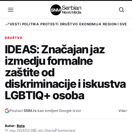
Pređi
na
Otvori
Otvo
sadržaj
meni
pret
VESTI
POLITIKA
PROTESTI
DRUŠTVO
EKONOMIJA
REGION I SVET
DRUŠTVO
IDEAS: Značajan jaz
izmedju formalne
zaštite od
diskriminacije i iskustva
LGBTIQ+ osoba
›
Postavi
SNM.rs
kao omiljeni Google izvor
Više
Autor:
Beta
17. maj 2026.
13:39
2 min čitanja
1 komentara