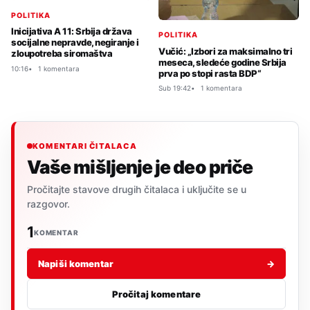
POLITIKA
Inicijativa A 11: Srbija država
POLITIKA
socijalne nepravde, negiranje i
Vučić: „Izbori za maksimalno tri
zloupotreba siromaštva
meseca, sledeće godine Srbija
10:16
1 komentara
prva po stopi rasta BDP“
Sub 19:42
1 komentara
KOMENTARI ČITALACA
Vaše mišljenje je deo priče
Pročitajte stavove drugih čitalaca i uključite se u
razgovor.
1
KOMENTAR
Napiši komentar
→
Pročitaj komentare