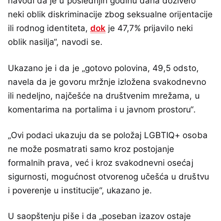
navodi da je u poslednjih godinu dana doživelo
neki oblik diskriminacije zbog seksualne orijentacije
ili rodnog identiteta,
dok
je 47,7% prijavilo neki
oblik nasilja“, navodi se.
Ukazano je i da je „gotovo polovina, 49,5 odsto,
navela da je govoru mržnje izložena svakodnevno
ili nedeljno, najčešće na društvenim mrežama, u
komentarima na portalima i u javnom prostoru“.
„Ovi podaci ukazuju da se položaj LGBTIQ+ osoba
ne može posmatrati samo kroz postojanje
formalnih prava, već i kroz svakodnevni osećaj
sigurnosti, mogućnost otvorenog učešća u društvu
i poverenje u institucije“, ukazano je.
U saopštenju piše i da „poseban izazov ostaje