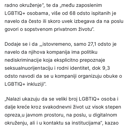
radno okruženje“, te da „među zaposlenim
LGBTIQ+ osobama, više od 68 odsto ispitanih je
navelo da često ili skoro uvek izbegava da na poslu
govori o sopstvenom privatnom životu“.
Dodaje se i da „,istovremeno, samo 27,1 odsto je
navelo da njihova kompanija ima politiku
nediskriminacije koja eksplicitno prepoznaje
seksualnuorijentaciju i rodni identitet, dok 9,3
odsto navodi da se u kompaniji organizuju obuke o
LGBTIQ+ inkluziji“.
„Nalazi ukazuju da se veliki broj LGBTIQ+ osoba i
dalje kreće kroz svakodnevni život uz visok stepen
opreza,u javnom prostoru, na poslu, u digitalnom
okruženju, ali i u kontaktu sa institucijama“, kazao