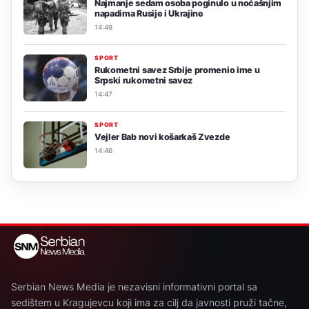
Najmanje sedam osoba poginulo u noćašnjim
napadima Rusije i Ukrajine
14:49
SPORT
Rukometni savez Srbije promenio ime u
Srpski rukometni savez
14:47
SPORT
Vejler Bab novi košarkaš Zvezde
14:46
Serbian News Media je nezavisni informativni portal sa
sedištem u Kragujevcu koji ima za cilj da javnosti pruži tačne,