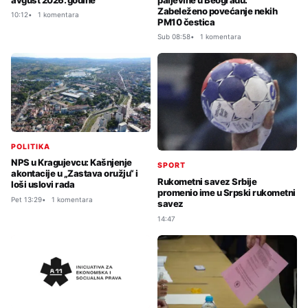
Zabeleženo povećanje nekih
10:12
1 komentara
PM10 čestica
Sub 08:58
1 komentara
POLITIKA
NPS u Kragujevcu: Kašnjenje
SPORT
akontacije u „Zastava oružju“ i
Rukometni savez Srbije
loši uslovi rada
promenio ime u Srpski rukometni
Pet 13:29
1 komentara
savez
14:47