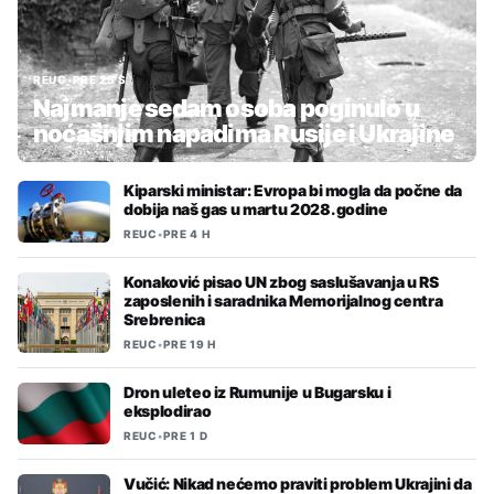
REUC
•
PRE 25 S
Najmanje sedam osoba poginulo u
noćašnjim napadima Rusije i Ukrajine
Kiparski ministar: Evropa bi mogla da počne da
dobija naš gas u martu 2028. godine
REUC
•
PRE 4 H
Konaković pisao UN zbog saslušavanja u RS
zaposlenih i saradnika Memorijalnog centra
Srebrenica
REUC
•
PRE 19 H
Dron uleteo iz Rumunije u Bugarsku i
eksplodirao
REUC
•
PRE 1 D
Vučić: Nikad nećemo praviti problem Ukrajini da