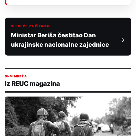
SLEDEĆE ZA ČITANJE
Ministar Beriša čestitao Dan
ukrajinske nacionalne zajednice
SNM MREŽA
Iz REUC magazina