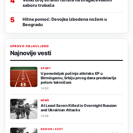
4
saboru trubača
5
Hitna pomoć: Devojka izbodena nožem u
Beogradu
UPRAVO OBJAVLJENO
Najnovije vesti
SPORT
U ponedeljak počinje atletsko EP u
Birmingemu, Srbiju prvog dana predstavlja
petoro takmičara
14:50
NEWS
At Least Seven Killed in Overnight Russian
and Ukrainian Attacks
14:49
REGION I SVET