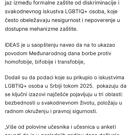
jaz između formalne zaštite od diskriminacije i
svakodnevnog iskustva LGBTIQ+ osoba, koje
često obeležavaju nesigurnost i nepoverenje u
dostupne mehanizme zaštite.
IDEAS je u saopštenju naveo da na to ukazao
povodom Međunarodnog dana borbe protiv
homofobije, bifobije i transfobije,
Dodali su da podaci koje su prikupio o iskustvima
LGBTIQ+ osoba u Srbiji tokom 2025. pokazuju da
se ključni izazovi najčešće pojavljuju u tri oblasti:
bezbednosti u svakodnevnom životu, položaju u
radnom okruženju i pravnoj sigurnosti.
„Više od polovine učesnika i učesnica u anketi