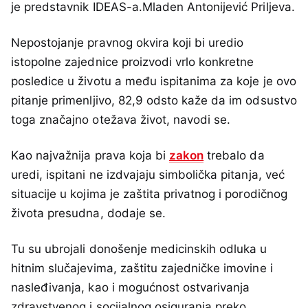
je predstavnik IDEAS-a.Mladen Antonijević Priljeva.
Nepostojanje pravnog okvira koji bi uredio
istopolne zajednice proizvodi vrlo konkretne
posledice u životu a među ispitanima za koje je ovo
pitanje primenljivo, 82,9 odsto kaže da im odsustvo
toga značajno otežava život, navodi se.
Kao najvažnija prava koja bi
zakon
trebalo da
uredi, ispitani ne izdvajaju simbolička pitanja, već
situacije u kojima je zaštita privatnog i porodičnog
života presudna, dodaje se.
Tu su ubrojali donošenje medicinskih odluka u
hitnim slučajevima, zaštitu zajedničke imovine i
nasleđivanja, kao i mogućnost ostvarivanja
zdravstvenog i socijalnog osiguranja preko