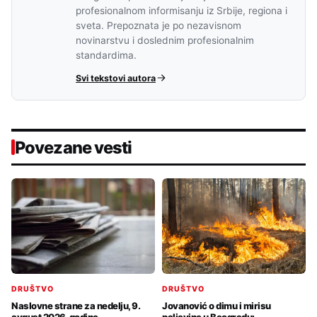
profesionalnom informisanju iz Srbije, regiona i
sveta. Prepoznata je po nezavisnom
novinarstvu i doslednim profesionalnim
standardima.
Svi tekstovi autora
Povezane vesti
DRUŠTVO
DRUŠTVO
Jovanović o dimu i mirisu
Naslovne strane za nedelju, 9.
paljevine u Beogradu:
avgust 2026. godine