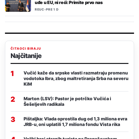
uđe u EU, ni reći: Primite prvo nas
REUC
•
PRE 1 D
ČITAOCI BIRAJU
Najčitanije
1
Vučić kaže da srpske vlasti razmatraju promenu
vodotoka Ibra, zbog maltretiranja Srba na severu
KiM
2
Marton (LSV): Pastor je potrčko Vučića i
Šešeljevih radikala
3
Pištaljka: Vlada oprostila dug od 1,3 miliona evra
JRB-u, oni uplatili 1,7 miliona fondu Vista rika
Veliki broj stranih turista na Dragačevskom