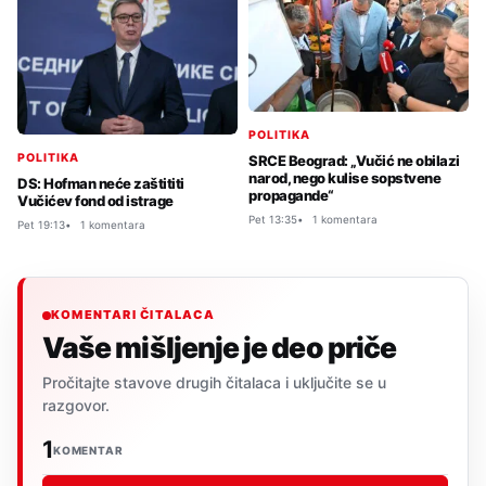
POLITIKA
POLITIKA
SRCE Beograd: „Vučić ne obilazi
narod, nego kulise sopstvene
DS: Hofman neće zaštititi
propagande“
Vučićev fond od istrage
Pet 13:35
1 komentara
Pet 19:13
1 komentara
KOMENTARI ČITALACA
Vaše mišljenje je deo priče
Pročitajte stavove drugih čitalaca i uključite se u
razgovor.
1
KOMENTAR