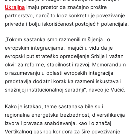
Ukrajina
imaju prostor da značajno prošire
partnerstvo, naročito kroz konkretnije povezivanje
privreda i bolju iskorišćenost postojećih potencijala.
„Tokom sastanka smo razmenili mišljenja i o
evropskim integracijama, imajući u vidu da je
evropski put strateško opredeljenje Srbije i važan
okvir za reforme, stabilnost i razvoj. Memorandum
o razumevanju u oblasti evropskih integracija
predstavlja dodatni korak ka razmeni iskustava i
snažnijoj institucionalnoj saradnji“, naveo je Vučić.
Kako je istakao, teme sastanaka bile su i
regionalna energetska bezbednost, diversifikacija
izvora i pravaca snabdevanja, kao i o značaj
Vertikalnog gasnog koridora za šire povezivanje