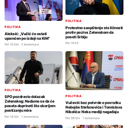
POLITIKA
POLITIKA
Protestno saopštenje sto ličnosti
protiv poziva Zelenskom da
Aleksić: „Vučić će ostati
poseti Srbiju
upamćen po izdaji na KiM“
Pet 19:23
Pet 10:04
2 komentara
POLITIKA
POLITIKA
SPO pozdravio dolazak
Zelenskog: Nadamo se da će
Vučević bez potvrde o povratku
poseta doprineti što skorijem
Nebojše Stefanovića i Tomislava
postizanju mira
Nikolića: Neka mediji nagađaju
Pet 19:20
1 komentara
Pet 09:52
1 komentara