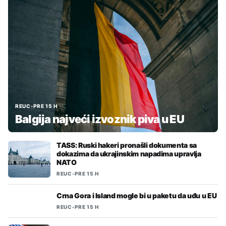
REUC
•
PRE 15 H
Balgija najveći izvoznik piva u EU
TASS: Ruski hakeri pronašli dokumenta sa
dokazima da ukrajinskim napadima upravlja
NATO
REUC
•
PRE 15 H
Crna Gora i Island mogle bi u paketu da uđu u EU
REUC
•
PRE 15 H