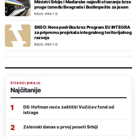
Ministri Srbije i Mađarske najavili otvaranje brze
pruge između Beograda i Budimpešte za jesen
REUC
•
PRE 1 D
SKGO: Nova podrška kroz Program EU INTEGRA
za pripremu projekata integralnog teritorijalnog
razvoja
REUC
•
PRE 1 D
ČITAOCI BIRAJU
Najčitanije
1
DS: Hofman neće zaštititi Vučićev fond od
istrage
2
Zelenski danas u prvoj poseti Srbiji