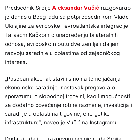
Predsednik Srbije
Aleksandar Vučić
razgovarao
je danas u Beogradu sa potpredsednikom Vlade
Ukrajine za evropske i evroatlantske integracije
Tarasom Kačkom o unapređenju bilateralnih
odnosa, evropskom putu dve zemlje i daljem
razvoju saradnje u oblastima od zajedničkog
interesa.
„Poseban akcenat stavili smo na teme jačanja
ekonomske saradnje, nastavak pregovora o
sporazumu o slobodnoj trgovini, kao i mogućnosti
za dodatno povećanje robne razmene, investicija i
saradnje u oblastima trgovine, energetike i
infrastrukture“, naveo je Vučić na Instagramu.
Dodao je da je u razgovoru ocenjeno da Srbija i