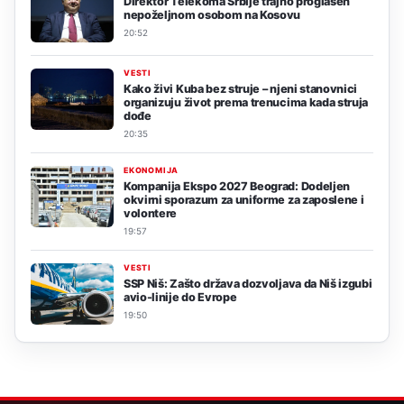
Direktor Telekoma Srbije trajno proglašen
nepoželjnom osobom na Kosovu
20:52
VESTI
Kako živi Kuba bez struje – njeni stanovnici
organizuju život prema trenucima kada struja
dođe
20:35
EKONOMIJA
Kompanija Ekspo 2027 Beograd: Dodeljen
okvirni sporazum za uniforme za zaposlene i
volontere
19:57
VESTI
SSP Niš: Zašto država dozvoljava da Niš izgubi
avio-linije do Evrope
19:50