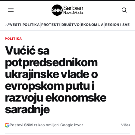
Pređi
na
Otvori
Otvo
sadržaj
meni
pret
VESTI
POLITIKA
PROTESTI
DRUŠTVO
EKONOMIJA
REGION I SVET
POLITIKA
Vućić sa
potpredsednikom
ukrajinske vlade o
evropskom putu i
razvoju ekonomske
saradnje
›
Postavi
SNM.rs
kao omiljeni Google izvor
Više