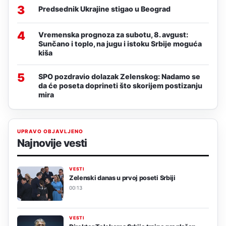
3
Predsednik Ukrajine stigao u Beograd
4
Vremenska prognoza za subotu, 8. avgust:
Sunčano i toplo, na jugu i istoku Srbije moguća
kiša
5
SPO pozdravio dolazak Zelenskog: Nadamo se
da će poseta doprineti što skorijem postizanju
mira
UPRAVO OBJAVLJENO
Najnovije vesti
VESTI
Zelenski danas u prvoj poseti Srbiji
00:13
VESTI