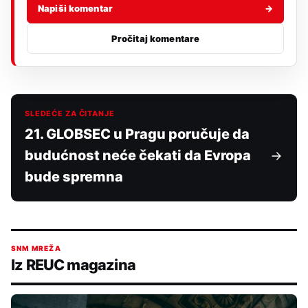
Napiši komentar
→
Pročitaj komentare
SLEDEĆE ZA ČITANJE
21. GLOBSEC u Pragu poručuje da
budućnost neće čekati da Evropa
bude spremna
SNM MREŽA
Iz REUC magazina