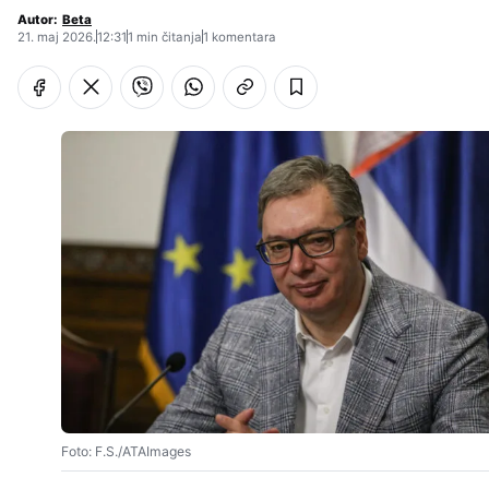
Autor:
Beta
21. maj 2026.
12:31
1 min čitanja
1 komentara
Foto: F.S./ATAImages