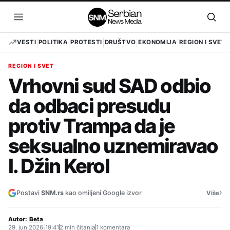
Pređi
na
Otvori
Otvo
sadržaj
meni
pret
VESTI
POLITIKA
PROTESTI
DRUŠTVO
EKONOMIJA
REGION I SVET
REGION I SVET
Vrhovni sud SAD odbio
da odbaci presudu
protiv Trampa da je
seksualno uznemiravao
I. Džin Kerol
›
Postavi
SNM.rs
kao omiljeni Google izvor
Više
Autor:
Beta
29. jun 2026.
19:41
2 min čitanja
1 komentara