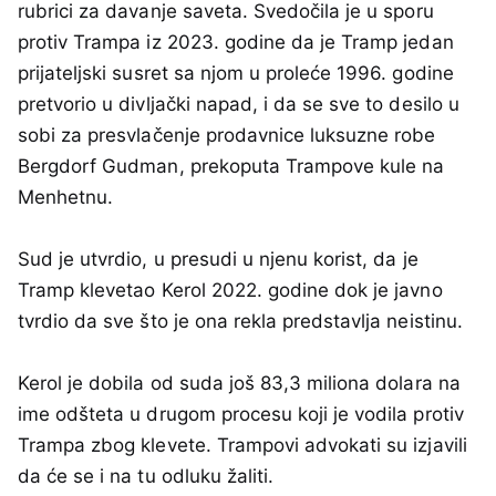
rubrici za davanje saveta. Svedočila je u sporu
protiv Trampa iz 2023. godine da je Tramp jedan
prijateljski susret sa njom u proleće 1996. godine
pretvorio u divljački napad, i da se sve to desilo u
sobi za presvlačenje prodavnice luksuzne robe
Bergdorf Gudman, prekoputa Trampove kule na
Menhetnu.
Sud je utvrdio, u presudi u njenu korist, da je
Tramp klevetao Kerol 2022. godine dok je javno
tvrdio da sve što je ona rekla predstavlja neistinu.
Kerol je dobila od suda još 83,3 miliona dolara na
ime odšteta u drugom procesu koji je vodila protiv
Trampa zbog klevete. Trampovi advokati su izjavili
da će se i na tu odluku žaliti.