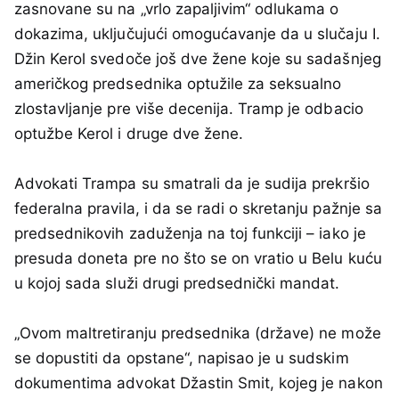
zasnovane su na „vrlo zapaljivim“ odlukama o
dokazima, uključujući omogućavanje da u slučaju I.
Džin Kerol svedoče još dve žene koje su sadašnjeg
američkog predsednika optužile za seksualno
zlostavljanje pre više decenija. Tramp je odbacio
optužbe Kerol i druge dve žene.
Advokati Trampa su smatrali da je sudija prekršio
federalna pravila, i da se radi o skretanju pažnje sa
predsednikovih zaduženja na toj funkciji – iako je
presuda doneta pre no što se on vratio u Belu kuću
u kojoj sada služi drugi predsednički mandat.
„Ovom maltretiranju predsednika (države) ne može
se dopustiti da opstane“, napisao je u sudskim
dokumentima advokat Džastin Smit, kojeg je nakon