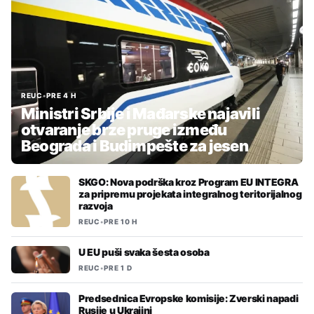
REUC
•
PRE 4 H
Ministri Srbije i Mađarske najavili
otvaranje brze pruge između
Beograda i Budimpešte za jesen
SKGO: Nova podrška kroz Program EU INTEGRA
za pripremu projekata integralnog teritorijalnog
razvoja
REUC
•
PRE 10 H
U EU puši svaka šesta osoba
REUC
•
PRE 1 D
Predsednica Evropske komisije: Zverski napadi
Rusije u Ukrajini