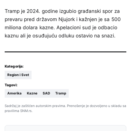
Tramp je 2024. godine izgubio građanski spor za
prevaru pred državom Njujork i kažnjen je sa 500
miliona dolara kazne. Apelacioni sud je odbacio
kaznu ali je osuđujuću odluku ostavio na snazi.
Kategorija:
Region i Svet
Tagovi:
Amerika
Kazne
SAD
Tramp
Sadržaj je zaštićen autorskim pravima. Prenošenje je dozvoljeno u skladu sa
pravilima SNM.rs.