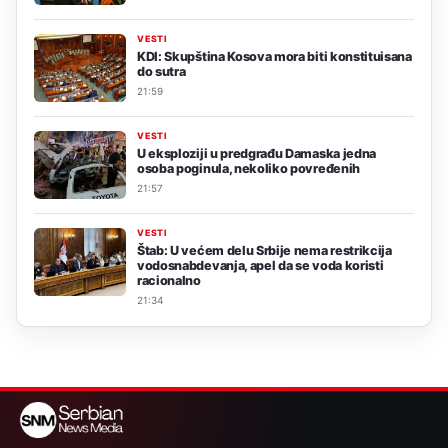
VESTI
KDI: Skupština Kosova mora biti konstituisana
do sutra
21:59
VESTI
U eksploziji u predgrađu Damaska jedna
osoba poginula, nekoliko povređenih
21:57
VESTI
Štab: U većem delu Srbije nema restrikcija
vodosnabdevanja, apel da se voda koristi
racionalno
21:34