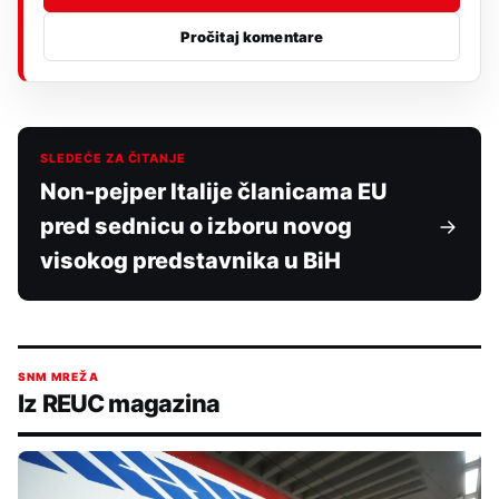
Pročitaj komentare
SLEDEĆE ZA ČITANJE
Non-pejper Italije članicama EU
pred sednicu o izboru novog
visokog predstavnika u BiH
SNM MREŽA
Iz REUC magazina