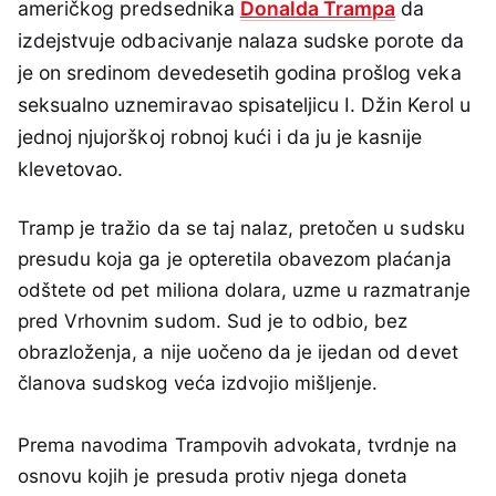
američkog predsednika
Donalda Trampa
da
izdejstvuje odbacivanje nalaza sudske porote da
je on sredinom devedesetih godina prošlog veka
seksualno uznemiravao spisateljicu I. Džin Kerol u
jednoj njujorškoj robnoj kući i da ju je kasnije
klevetovao.
Tramp je tražio da se taj nalaz, pretočen u sudsku
presudu koja ga je opteretila obavezom plaćanja
odštete od pet miliona dolara, uzme u razmatranje
pred Vrhovnim sudom. Sud je to odbio, bez
obrazloženja, a nije uočeno da je ijedan od devet
članova sudskog veća izdvojio mišljenje.
Prema navodima Trampovih advokata, tvrdnje na
osnovu kojih je presuda protiv njega doneta