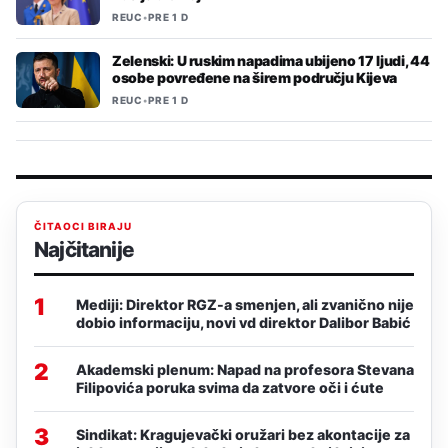
REUC
•
PRE 1 D
Zelenski: U ruskim napadima ubijeno 17 ljudi, 44
osobe povređene na širem području Kijeva
REUC
•
PRE 1 D
ČITAOCI BIRAJU
Najčitanije
1
Mediji: Direktor RGZ-a smenjen, ali zvanično nije
dobio informaciju, novi vd direktor Dalibor Babić
2
Akademski plenum: Napad na profesora Stevana
Filipovića poruka svima da zatvore oči i ćute
3
Sindikat: Kragujevački oružari bez akontacije za