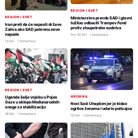
REGION I SVET
REGION I SVET
Ministarstvo pravde SAD i glavni
tužilac odbacili Trampov Fond
Iran preti da će napasti države
protiv zloupotrebe sudstva
Zaliva ako SAD pokrenu nove
napade
Pon 20:35
1 komentara
12:02
1 komentara
REGION I SVET
HRONIKA
Uganda šalje vojsku u Pojas
Gaze u sklopu Međunarodnih
Novi Sad: Uhapšen jer je kidao
snaga za stabilizaciju
ogrlice ženama i udario policajca
18:02
1 komentara
15:03
1 komentara