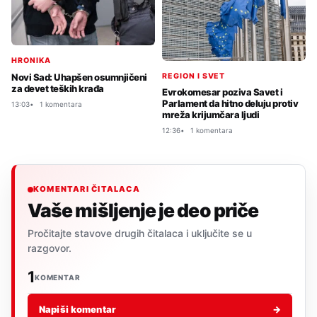
HRONIKA
REGION I SVET
Novi Sad: Uhapšen osumnjičeni
za devet teških krađa
Evrokomesar poziva Savet i
Parlament da hitno deluju protiv
13:03
1 komentara
mreža krijumčara ljudi
12:36
1 komentara
KOMENTARI ČITALACA
Vaše mišljenje je deo priče
Pročitajte stavove drugih čitalaca i uključite se u
razgovor.
1
KOMENTAR
Napiši komentar
→