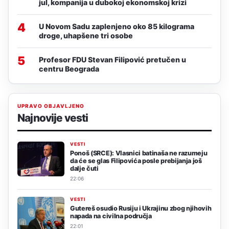
jul, kompanija u dubokoj ekonomskoj krizi
4
U Novom Sadu zaplenjeno oko 85 kilograma
droge, uhapšene tri osobe
5
Profesor FDU Stevan Filipović pretučen u
centru Beograda
UPRAVO OBJAVLJENO
Najnovije vesti
VESTI
Ponoš (SRCE): Vlasnici batinaša ne razumeju
da će se glas Filipovića posle prebijanja još
dalje čuti
22:06
VESTI
Gutereš osudio Rusiju i Ukrajinu zbog njihovih
napada na civilna područja
22:01