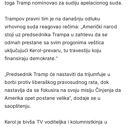
toga Tramp nominovao za sudiju apelacionog suda.
Trampov pravni tim je na današnju odluku
vrhovnog suda reagovao rečima: „Američki narod
stoji uz predsednika Trampa u zahtevu da se
odmah prestane sa svim progonima veštica
uključujući Kerol-prevaru, tu travestiju koju
finansiraju demokrate.“
„Predsednik Tramp će nastaviti da trijumfuje u
borbi protiv liberaškog pravosudnog rata, dok
nastavlja da se fokusira na svoju misiju Činjenja da
Amerika opet postane velika“, dodaje se u
saopštenju.
Kerol je bivša TV voditeljka i kolumnistkinja u