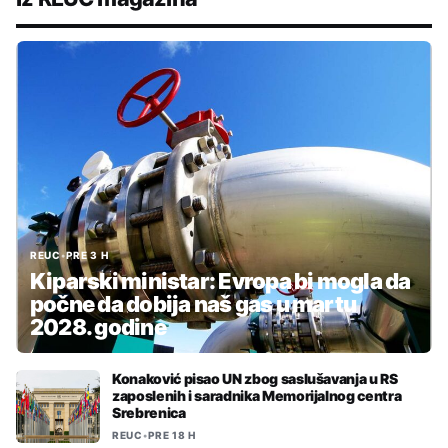
REUC
•
PRE 3 H
Kiparski ministar: Evropa bi mogla da
počne da dobija naš gas u martu
2028. godine
Konaković pisao UN zbog saslušavanja u RS
zaposlenih i saradnika Memorijalnog centra
Srebrenica
REUC
•
PRE 18 H