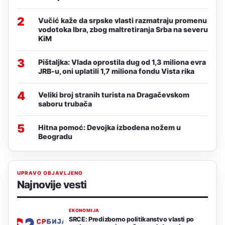
2
Vučić kaže da srpske vlasti razmatraju promenu
vodotoka Ibra, zbog maltretiranja Srba na severu
KiM
3
Pištaljka: Vlada oprostila dug od 1,3 miliona evra
JRB-u, oni uplatili 1,7 miliona fondu Vista rika
4
Veliki broj stranih turista na Dragačevskom
saboru trubača
5
Hitna pomoć: Devojka izbodena nožem u
Beogradu
UPRAVO OBJAVLJENO
Najnovije vesti
EKONOMIJA
SRCE: Predizborno politikanstvo vlasti po