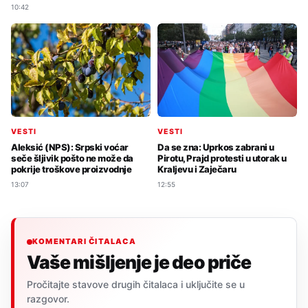
10:42
VESTI
VESTI
Aleksić (NPS): Srpski voćar
Da se zna: Uprkos zabrani u
seče šljivik pošto ne može da
Pirotu, Prajd protesti u utorak u
pokrije troškove proizvodnje
Kraljevu i Zaječaru
13:07
12:55
KOMENTARI ČITALACA
Vaše mišljenje je deo priče
Pročitajte stavove drugih čitalaca i uključite se u
razgovor.