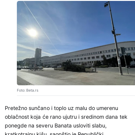
Foto: Beta.rs
Pretežno sunčano i toplo uz malu do umerenu
oblačnost koja će rano ujutru i sredinom dana tek
ponegde na severu Banata usloviti slabu,
kratkotrajnu kišu, saopštio je Republički