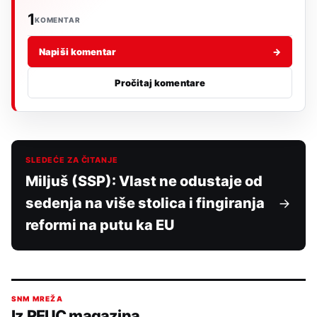
1
KOMENTAR
Napiši komentar
→
Pročitaj komentare
SLEDEĆE ZA ČITANJE
Miljuš (SSP): Vlast ne odustaje od
sedenja na više stolica i fingiranja
reformi na putu ka EU
SNM MREŽA
Iz REUC magazina