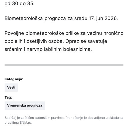
od 30 do 35.
Biometeorološka prognoza za sredu 17. jun 2026.
Povolјne biometeorološke prilike za većinu hronično
obolelih i osetlјivih osoba. Oprez se savetuje
srčanim i nervno labilnim bolesnicima.
Kategorija:
Vesti
Tag:
Vremenska prognoza
Sadržaj je zaštićen autorskim pravima. Prenošenje je dozvoljeno u skladu sa
pravilima SNM.rs.