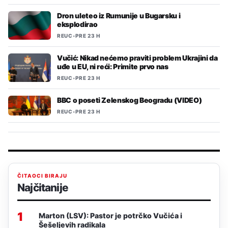
Dron uleteo iz Rumunije u Bugarsku i
eksplodirao
REUC
•
PRE 23 H
Vučić: Nikad nećemo praviti problem Ukrajini da
uđe u EU, ni reći: Primite prvo nas
REUC
•
PRE 23 H
BBC o poseti Zelenskog Beogradu (VIDEO)
REUC
•
PRE 23 H
ČITAOCI BIRAJU
Najčitanije
1
Marton (LSV): Pastor je potrčko Vučića i
Šešeljevih radikala