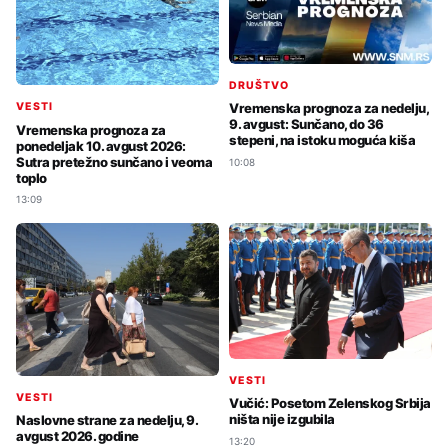
DRUŠTVO
VESTI
Vremenska prognoza za nedelju,
9. avgust: Sunčano, do 36
Vremenska prognoza za
stepeni, na istoku moguća kiša
ponedeljak 10. avgust 2026:
Sutra pretežno sunčano i veoma
10:08
toplo
13:09
VESTI
VESTI
Vučić: Posetom Zelenskog Srbija
ništa nije izgubila
Naslovne strane za nedelju, 9.
avgust 2026. godine
13:20