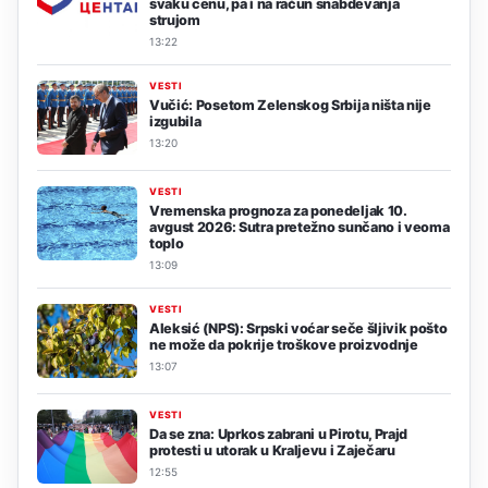
svaku cenu, pa i na račun snabdevanja
strujom
13:22
VESTI
Vučić: Posetom Zelenskog Srbija ništa nije
izgubila
13:20
VESTI
Vremenska prognoza za ponedeljak 10.
avgust 2026: Sutra pretežno sunčano i veoma
toplo
13:09
VESTI
Aleksić (NPS): Srpski voćar seče šljivik pošto
ne može da pokrije troškove proizvodnje
13:07
VESTI
Da se zna: Uprkos zabrani u Pirotu, Prajd
protesti u utorak u Kraljevu i Zaječaru
12:55