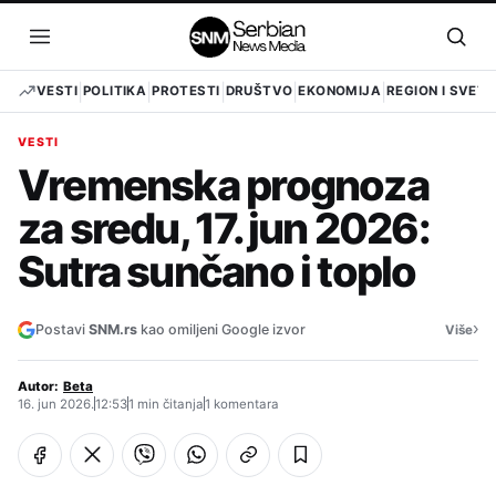
Pređi
na
Otvori
Otvo
sadržaj
meni
pret
VESTI
POLITIKA
PROTESTI
DRUŠTVO
EKONOMIJA
REGION I SVET
VESTI
Vremenska prognoza
za sredu, 17. jun 2026:
Sutra sunčano i toplo
›
Postavi
SNM.rs
kao omiljeni Google izvor
Više
Autor:
Beta
16. jun 2026.
12:53
1 min čitanja
1 komentara