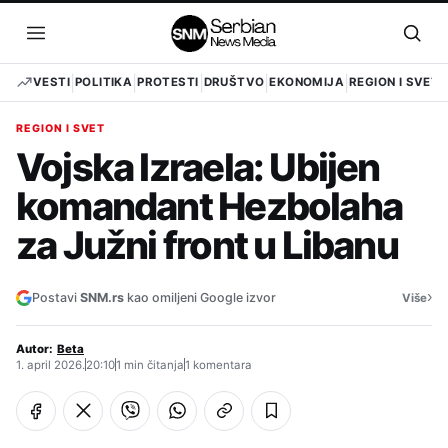
Pređi
na
Otvori
Otvo
sadržaj
meni
pret
VESTI
POLITIKA
PROTESTI
DRUŠTVO
EKONOMIJA
REGION I SVET
REGION I SVET
Vojska Izraela: Ubijen
komandant Hezbolaha
za Južni front u Libanu
›
Postavi
SNM.rs
kao omiljeni Google izvor
Više
Autor:
Beta
1. april 2026.
20:10
1 min čitanja
1 komentara