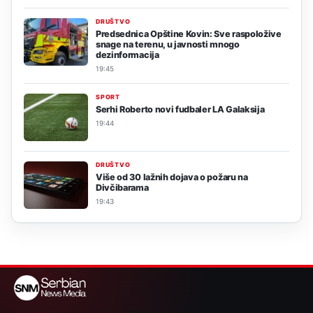
DRUŠTVO
Predsednica Opštine Kovin: Sve raspoložive
snage na terenu, u javnosti mnogo
dezinformacija
19:45
SPORT
Serhi Roberto novi fudbaler LA Galaksija
19:44
DRUŠTVO
Više od 30 lažnih dojava o požaru na
Divčibarama
19:43