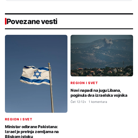
Povezane vesti
REGION I SVET
Novi napadi na jugu Libana,
poginula dva izraelska vojnika
Čet 12:12
1 komentara
REGION I SVET
Ministar odbrane Pakistana:
Izrael je pretnja zemljama na
Bliskom istoku