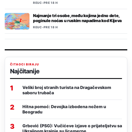
REUC
•
PRE 18 H
Najmanje tri osobe, među kojima jedno dete,
poginule noćas u ruskim napadima kod Kijeva
REUC
•
PRE 18 H
ČITAOCI BIRAJU
Najčitanije
1
Veliki broj stranih turista na Dragačevskom
saboru trubača
2
Hitna pomoć: Devojka izbodena nožem u
Beogradu
3
Grbović (PSG): Vučićeve izjave o prijateljstvu sa
Ukrajinom krajnje su licemerne