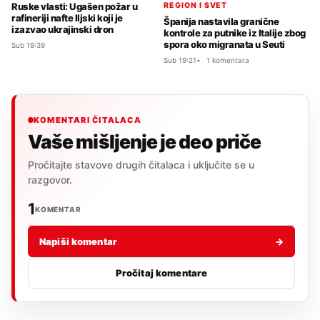
REGION I SVET
Ruske vlasti: Ugašen požar u
rafineriji nafte Iljski koji je
Španija nastavila granične
izazvao ukrajinski dron
kontrole za putnike iz Italije zbog
spora oko migranata u Seuti
Sub 19:39
Sub 19:21
1 komentara
KOMENTARI ČITALACA
Vaše mišljenje je deo priče
Pročitajte stavove drugih čitalaca i uključite se u
razgovor.
1
KOMENTAR
Napiši komentar
→
Pročitaj komentare