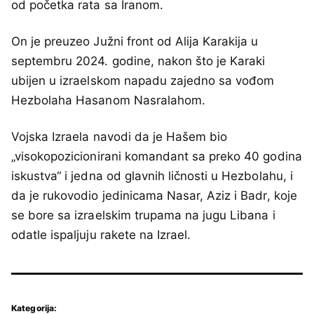
od početka rata sa Iranom.
On je preuzeo Južni front od Alija Karakija u
septembru 2024. godine, nakon što je Karaki
ubijen u izraelskom napadu zajedno sa vođom
Hezbolaha Hasanom Nasralahom.
Vojska Izraela navodi da je Hašem bio
„visokopozicionirani komandant sa preko 40 godina
iskustva“ i jedna od glavnih ličnosti u Hezbolahu, i
da je rukovodio jedinicama Nasar, Aziz i Badr, koje
se bore sa izraelskim trupama na jugu Libana i
odatle ispaljuju rakete na Izrael.
Kategorija: