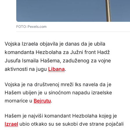
FOTO: Pexels.com
Vojska Izraela objavila je danas da je ubila
komandanta Hezbolaha za Južni front Hadž
Jusufa Ismaila Hašema, zaduženog za vojne
aktivnosti na jugu
Libana
.
Vojska je na društvenoj mreži Iks navela da je
Hašem ubijen je u sinoćnom napadu izraelske
mornarice u
Bejrutu
.
Hašem je najviši komandant Hezbolaha kojeg je
Izrael
ubio otkako su se sukobi dve strane pojačali