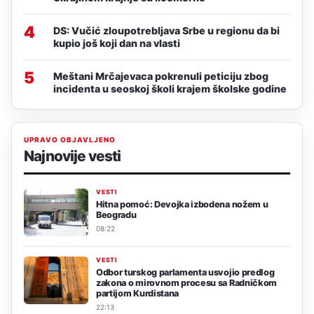
4
DS: Vučić zloupotrebljava Srbe u regionu da bi
kupio još koji dan na vlasti
5
Meštani Mrčajevaca pokrenuli peticiju zbog
incidenta u seoskoj školi krajem školske godine
UPRAVO OBJAVLJENO
Najnovije vesti
VESTI
Hitna pomoć: Devojka izbodena nožem u
Beogradu
08:22
VESTI
Odbor turskog parlamenta usvojio predlog
zakona o mirovnom procesu sa Radničkom
partijom Kurdistana
22:13