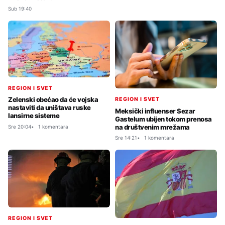
Sub 19:40
REGION I SVET
Zelenski obećao da će vojska
REGION I SVET
nastaviti da uništava ruske
Meksički influenser Sezar
lansirne sisteme
Gastelum ubijen tokom prenosa
na društvenim mrežama
Sre 20:04
1 komentara
Sre 14:21
1 komentara
REGION I SVET