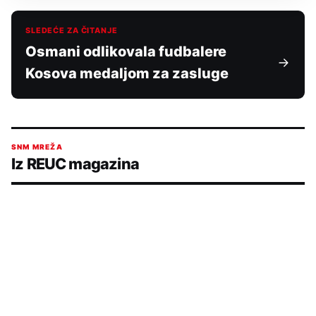
SLEDEĆE ZA ČITANJE
Osmani odlikovala fudbalere
Kosova medaljom za zasluge
SNM MREŽA
Iz REUC magazina