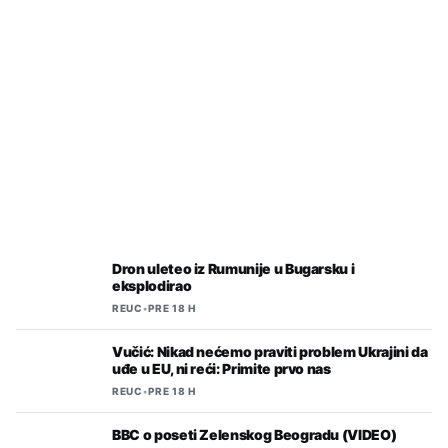
REUC
•
PRE 13 H
Konaković pisao UN zbog
saslušavanja u RS zaposlenih i
saradnika Memorijalnog centra
Srebrenica
Dron uleteo iz Rumunije u Bugarsku i
eksplodirao
REUC
•
PRE 18 H
Vučić: Nikad nećemo praviti problem Ukrajini da
uđe u EU, ni reći: Primite prvo nas
REUC
•
PRE 18 H
BBC o poseti Zelenskog Beogradu (VIDEO)