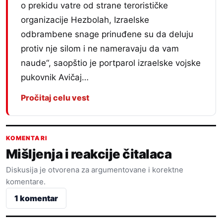
o prekidu vatre od strane terorističke
organizacije Hezbolah, Izraelske
odbrambene snage prinuđene su da deluju
protiv nje silom i ne nameravaju da vam
naude“, saopštio je portparol izraelske vojske
pukovnik Avičaj…
Pročitaj celu vest
KOMENTARI
Mišljenja i reakcije čitalaca
Diskusija je otvorena za argumentovane i korektne
komentare.
1 komentar