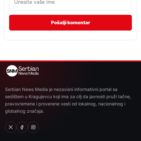
Serbian News Media je nezavisni informativni portal sa
sedištem u Kragujevcu koji ima za cilj da javnosti pruži tačne,
pravovremene i proverene vesti od lokalnog, nacionalnog i
globalnog značaja.