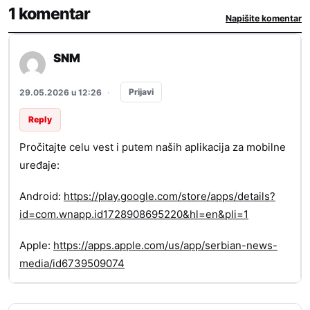
1 komentar
Napišite komentar
SNM
Prijavi
29.05.2026 u 12:26
·
Reply
Pročitajte celu vest i putem naših aplikacija za mobilne
uređaje:
Android:
https://play.google.com/store/apps/details?
id=com.wnapp.id1728908695220&hl=en&pli=1
Apple:
https://apps.apple.com/us/app/serbian-news-
media/id6739509074