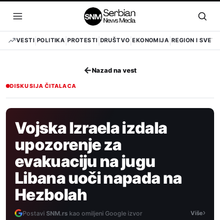
Pređi
na
Otvori
Otvo
sadržaj
meni
pret
VESTI
POLITIKA
PROTESTI
DRUŠTVO
EKONOMIJA
REGION I SVET
←
Nazad na vest
DISKUSIJA ČITALACA
Vojska Izraela izdala
upozorenje za
evakuaciju na jugu
Libana uoči napada na
Hezbolah
›
Postavi
SNM.rs
kao omiljeni Google izvor
Više