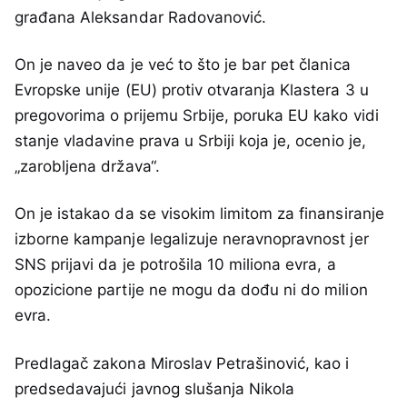
građana Aleksandar Radovanović.
On je naveo da je već to što je bar pet članica
Evropske unije (EU) protiv otvaranja Klastera 3 u
pregovorima o prijemu Srbije, poruka EU kako vidi
stanje vladavine prava u Srbiji koja je, ocenio je,
„zarobljena država“.
On je istakao da se visokim limitom za finansiranje
izborne kampanje legalizuje neravnopravnost jer
SNS prijavi da je potrošila 10 miliona evra, a
opozicione partije ne mogu da dođu ni do milion
evra.
Predlagač zakona Miroslav Petrašinović, kao i
predsedavajući javnog slušanja Nikola