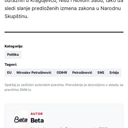
odražnih u Kragujevcu, Nišu i Novom Sadu, tako da
sledi slanje predloženih izmena zakona u Narodnu
Skupštinu.
Kategorija:
Politika
Tagovi:
EU
Miroslav Petrašinović
ODIHR
Petrašinović
SNS
Srbija
Sadržaj je zaštićen autorskim pravima. Prenošenje je dozvoljeno u skladu sa
pravilima SNM.rs.
AUTOR
Beta