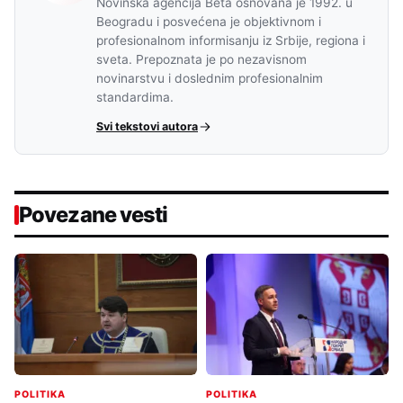
Novinska agencija Beta osnovana je 1992. u
Beogradu i posvećena je objektivnom i
profesionalnom informisanju iz Srbije, regiona i
sveta. Prepoznata je po nezavisnom
novinarstvu i doslednim profesionalnim
standardima.
Svi tekstovi autora
Povezane vesti
POLITIKA
POLITIKA