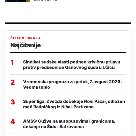
ČITAOCI BIRAJU
Najčitanije
1
Sindikat sudske vlasti podneo krivičnu prijavu
protiv predsednice Osnovnog suda u Užicu
2
Vremenska prognoza za petak, 7. avgust 2026:
Veoma toplo
3
Super liga: Zvezda dočekuje Novi Pazar, odložen
meč Radničkog iz Niša i Partizana
4
AMSS: Gužve na autoputevima i granicama,
čekanje na Šidu i Batrovcima