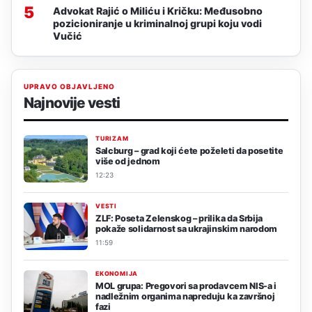
5
Advokat Rajić o Miliću i Kričku: Međusobno
pozicioniranje u kriminalnoj grupi koju vodi
Vučić
UPRAVO OBJAVLJENO
Najnovije vesti
TURIZAM
Salcburg – grad koji ćete poželeti da posetite
više od jednom
12:23
VESTI
ZLF: Poseta Zelenskog – prilika da Srbija
pokaže solidarnost sa ukrajinskim narodom
11:59
EKONOMIJA
MOL grupa: Pregovori sa prodavcem NIS-a i
nadležnim organima napreduju ka završnoj
fazi