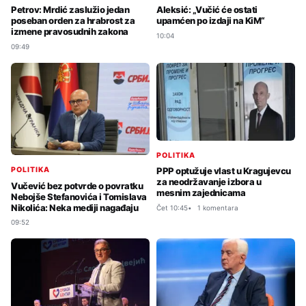
Petrov: Mrdić zaslužio jedan
Aleksić: „Vučić će ostati
poseban orden za hrabrost za
upamćen po izdaji na KiM“
izmene pravosudnih zakona
10:04
09:49
POLITIKA
POLITIKA
PPP optužuje vlast u Kragujevcu
za neodržavanje izbora u
Vučević bez potvrde o povratku
mesnim zajednicama
Nebojše Stefanovića i Tomislava
Nikolića: Neka mediji nagađaju
Čet 10:45
1 komentara
09:52