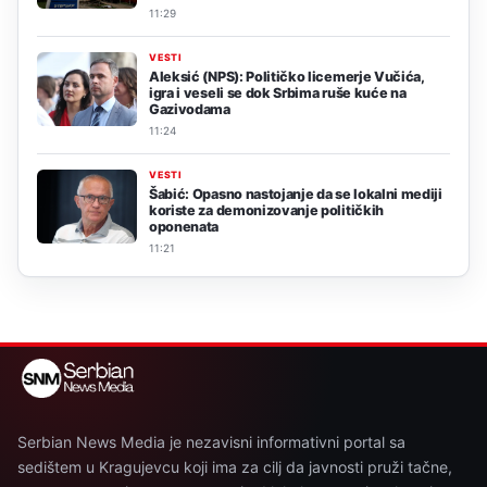
11:29
VESTI
Aleksić (NPS): Političko licemerje Vučića,
igra i veseli se dok Srbima ruše kuće na
Gazivodama
11:24
VESTI
Šabić: Opasno nastojanje da se lokalni mediji
koriste za demonizovanje političkih
oponenata
11:21
Serbian News Media je nezavisni informativni portal sa
sedištem u Kragujevcu koji ima za cilj da javnosti pruži tačne,