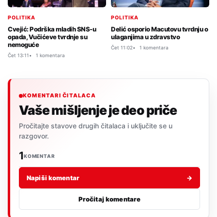
POLITIKA
POLITIKA
Cvejić: Podrška mladih SNS-u
Delić osporio Macutovu tvrdnju o
opada, Vučićeve tvrdnje su
ulaganjima u zdravstvo
nemoguće
Čet 11:02
1 komentara
Čet 13:11
1 komentara
KOMENTARI ČITALACA
Vaše mišljenje je deo priče
Pročitajte stavove drugih čitalaca i uključite se u
razgovor.
1
KOMENTAR
Napiši komentar
→
Pročitaj komentare