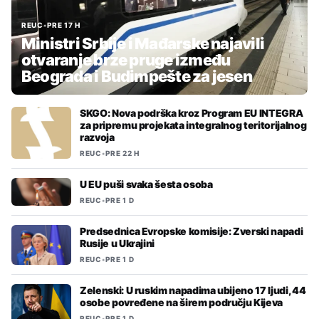
REUC
•
PRE 17 H
Ministri Srbije i Mađarske najavili
otvaranje brze pruge između
Beograda i Budimpešte za jesen
SKGO: Nova podrška kroz Program EU INTEGRA
za pripremu projekata integralnog teritorijalnog
razvoja
REUC
•
PRE 22 H
U EU puši svaka šesta osoba
REUC
•
PRE 1 D
Predsednica Evropske komisije: Zverski napadi
Rusije u Ukrajini
REUC
•
PRE 1 D
Zelenski: U ruskim napadima ubijeno 17 ljudi, 44
osobe povređene na širem području Kijeva
REUC
•
PRE 1 D