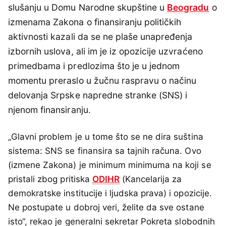
slušanju u Domu Narodne skupštine u
Beogradu
o
izmenama Zakona o finansiranju političkih
aktivnosti kazali da se ne plaše unapređenja
izbornih uslova, ali im je iz opozicije uzvraćeno
primedbama i predlozima što je u jednom
momentu preraslo u žučnu raspravu o načinu
delovanja Srpske napredne stranke (SNS) i
njenom finansiranju.
„Glavni problem je u tome što se ne dira suština
sistema: SNS se finansira sa tajnih računa. Ovo
(izmene Zakona) je minimum minimuma na koji se
pristali zbog pritiska
ODIHR
(Kancelarija za
demokratske institucije i ljudska prava) i opozicije.
Ne postupate u dobroj veri, želite da sve ostane
isto“, rekao je generalni sekretar Pokreta slobodnih