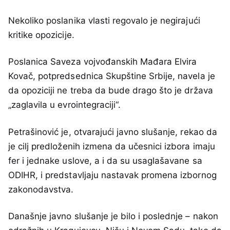
Nekoliko poslanika vlasti regovalo je negirajući
kritike opozicije.
Poslanica Saveza vojvođanskih Mađara Elvira
Kovač, potpredsednica Skupštine Srbije, navela je
da opoziciji ne treba da bude drago što je država
„zaglavila u evrointegraciji“.
Petrašinović je, otvarajući javno slušanje, rekao da
je cilj predloženih izmena da učesnici izbora imaju
fer i jednake uslove, a i da su usaglašavane sa
ODIHR, i predstavljaju nastavak promena izbornog
zakonodavstva.
Današnje javno slušanje je bilo i poslednje – nakon