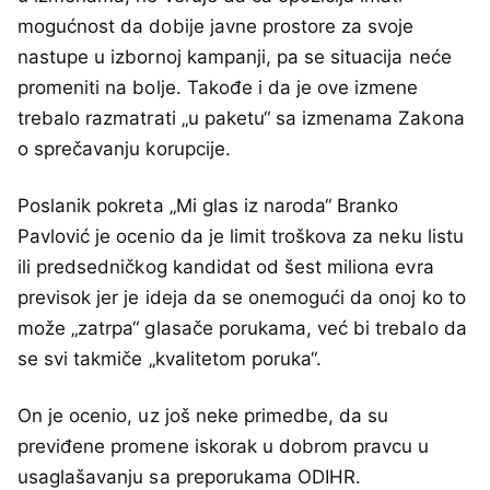
mogućnost da dobije javne prostore za svoje
nastupe u izbornoj kampanji, pa se situacija neće
promeniti na bolje. Takođe i da je ove izmene
trebalo razmatrati „u paketu“ sa izmenama Zakona
o sprečavanju korupcije.
Poslanik pokreta „Mi glas iz naroda“ Branko
Pavlović je ocenio da je limit troškova za neku listu
ili predsedničkog kandidat od šest miliona evra
previsok jer je ideja da se onemogući da onoj ko to
može „zatrpa“ glasače porukama, već bi trebalo da
se svi takmiče „kvalitetom poruka“.
On je ocenio, uz još neke primedbe, da su
previđene promene iskorak u dobrom pravcu u
usaglašavanju sa preporukama ODIHR.