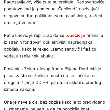
Radosavljević, više puta su prekidali Radovanovića,
pogotovo kad je pomenuo „Čacilend“, nazivajući
njegove pridbe politikanstvom, paušalnim, tražeći
da se „drži teme“.
Petrašinović je replicirao da se „
opozicija
finansira
iz stranih fondova“, dok aktivisti naprednjaka
dobijaju, kako je rekao, „samo sendvič i flašicu
vode, a ranije tek jabuku“.
Poslanica Zeleno-levog fronta Biljana Đorđević je
pitala zašto se žurilo, umesto da se sačekalo i
drugo mišljenje ODIHR, pa da se uklopi u predlog
izmena Zakona.
Ona je navela da, bez obzira kako je to predviđeno
u izmenama, ne veruje da ća opozicija imati