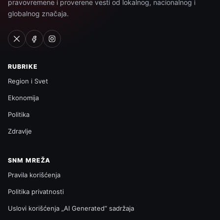
pravovremene i proverene vesti od lokalnog, nacionalnog i
globalnog značaja.
RUBRIKE
Region i Svet
Ekonomija
Politika
Zdravlje
SNM MREŽA
Pravila korišćenja
Politika privatnosti
Uslovi korišćenja „AI Generated“ sadržaja