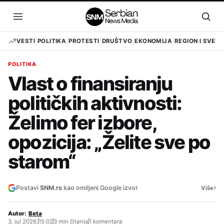
Pređi
na
Otvori
Otvo
sadržaj
meni
pret
VESTI
POLITIKA
PROTESTI
DRUŠTVO
EKONOMIJA
REGION I SVET
POLITIKA
Vlast o finansiranju
političkih aktivnosti:
Želimo fer izbore,
opozicija: „Želite sve po
starom“
›
Postavi
SNM.rs
kao omiljeni Google izvor
Više
Autor:
Beta
3. jul 2026.
15:02
3 min čitanja
1 komentara