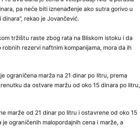
dinara, pa neće biti iznenađenje ako sutra gorivo u
 dinara“, rekao je Jovančević.
om tržištu raste zbog rata na Bliskom istoku i da
eo robnih rezervi naftnim kompanijama, mora da ih
je ograničena marža na 21 dinar po litru, prema
enutku da ostvare maržu od oko 15 dinara po litru
ne marže od 21 dinar po litru i ostavrene od oko 15
 je ograničenih malopordajnih cena i marže, a