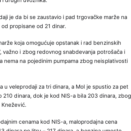
 i drugih uvoznika.
aji je da bi se zaustavio i pad trgovačke marže na
 od propisane od 21 dinar.
arže koja omogućuje opstanak i rad benzinskih
“, važno i zbog redovnog snabdevanja potrošača i
va nema na pojedinim pumpama zbog neisplativosti
u veleprodaji za tri dinara, a Mol je spustio za pet
ko 210 dinara, dok je kod NIS-a bila 203 dinara, zbo
e Knežević.
rodajnim cenama kod NIS-a, maloprodajna cena
13 dinara po litru – 217 dinara, a benzina umesto