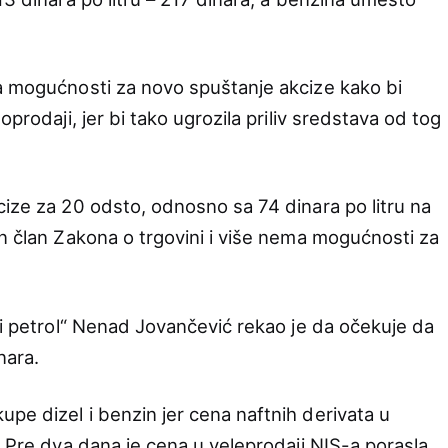
a mogućnosti za novo spuštanje akcize kako bi
oprodaji, jer bi tako ugrozila priliv sredstava od tog
cize za 20 odsto, odnosno sa 74 dinara po litru na
an član Zakona o trgovini i više nema mogućnosti za
si petrol“ Nenad Jovančević rekao je da očekuje da
nara.
pe dizel i benzin jer cena naftnih derivata u
. Pre dva dana je cena u veleprodaji NIS-a porasla