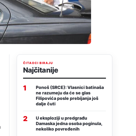
ČITAOCI BIRAJU
Najčitanije
1
Ponoš (SRCE): Vlasnici batinaša
ne razumeju da će se glas
Filipovića posle prebijanja još
dalje čuti
2
U eksploziji u predgrađu
Damaska jedna osoba poginula,
a
nekoliko povređenih