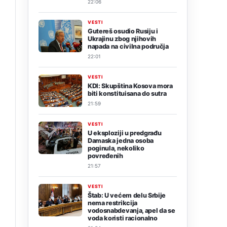
22:06
VESTI
Gutereš osudio Rusiju i
Ukrajinu zbog njihovih
napada na civilna područja
22:01
VESTI
KDI: Skupština Kosova mora
biti konstituisana do sutra
21:59
VESTI
U eksploziji u predgrađu
Damaska jedna osoba
poginula, nekoliko
povređenih
21:57
VESTI
Štab: U većem delu Srbije
nema restrikcija
vodosnabdevanja, apel da se
voda koristi racionalno