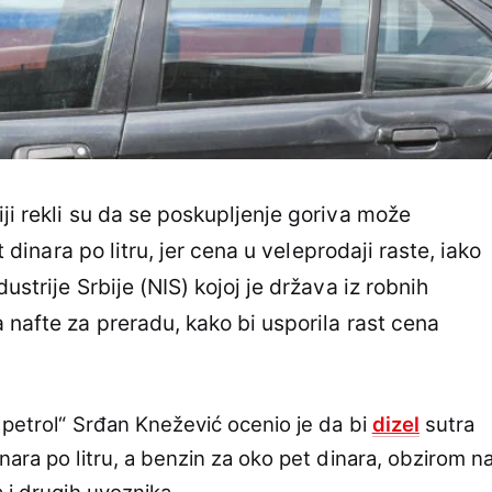
ji rekli su da se poskupljenje goriva može
et dinara po litru, jer cena u veleprodaji raste, iako
strije Srbije (NIS) kojoj je država iz robnih
 nafte za preradu, kako bi usporila rast cena
 petrol“ Srđan Knežević ocenio je da bi
dizel
sutra
ara po litru, a benzin za oko pet dinara, obzirom n