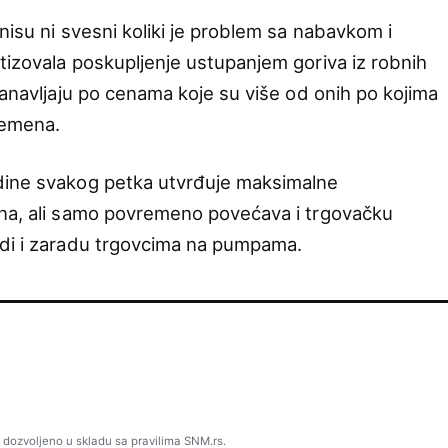
nisu ni svesni koliki je problem sa nabavkom i
tizovala poskupljenje ustupanjem goriva iz robnih
zanavljaju po cenama koje su više od onih po kojima
remena.
dine svakog petka utvrđuje maksimalne
ina, ali samo povremeno povećava i trgovačku
edi i zaradu trgovcima na pumpama.
 dozvoljeno u skladu sa pravilima SNM.rs.