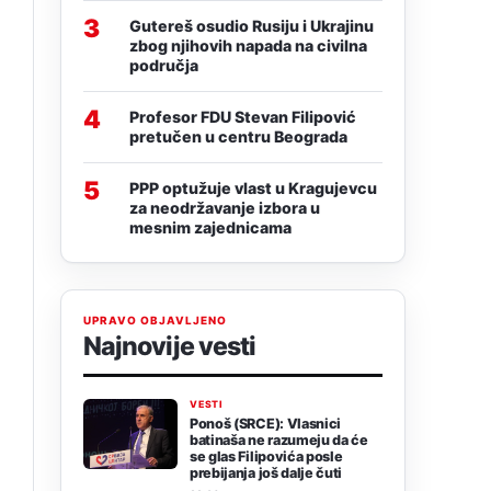
3
Gutereš osudio Rusiju i Ukrajinu
zbog njihovih napada na civilna
područja
4
Profesor FDU Stevan Filipović
pretučen u centru Beograda
5
PPP optužuje vlast u Kragujevcu
za neodržavanje izbora u
mesnim zajednicama
UPRAVO OBJAVLJENO
Najnovije vesti
g
VESTI
Ponoš (SRCE): Vlasnici
batinaša ne razumeju da će
se glas Filipovića posle
prebijanja još dalje čuti