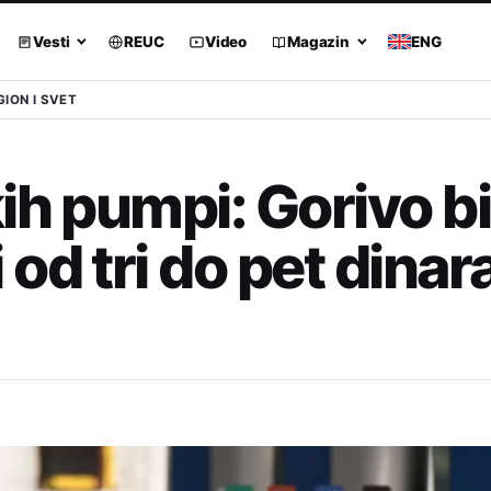
Vesti
REUC
Video
Magazin
ENG
GION I SVET
ih pumpi: Gorivo bi
od tri do pet dinar