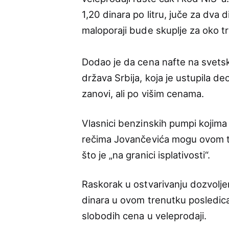
1,20 dinara po litru, juče za dva 
maloporaji bude skuplje za oko tri
Dodao je da cena nafte na svetsk
država Srbija, koja je ustupila d
zanovi, ali po višim cenama.
Vlasnici benzinskih pumpi kojima 
rečima Jovančevića mogu ovom tr
što je „na granici isplativosti“.
Raskorak u ostvarivanju dozvolje
dinara u ovom trenutku posledica
slobodih cena u veleprodaji.