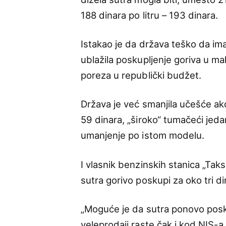
188 dinara po litru – 193 dinara.
Istakao je da država teško da im
ublažila poskupljenje goriva u mal
poreza u republički budžet.
Država je već smanjila učešće ak
59 dinara, „široko“ tumačeći jed
umanjenje po istom modelu.
I vlasnik benzinskih stanica „Tak
sutra gorivo poskupi za oko tri di
„Moguće je da sutra ponovo posku
veleprodaji raste čak i kod NIS-a