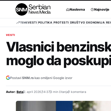
Pređi
na
Naslovna
Najnovije
sadržaj
TEME
VESTI
POLITIKA
PROTESTI
DRUŠTVO
EKONOMIJA
RE
VESTI
Vlasnici benzinsk
moglo da poskupi 
Postavi
SNM.rs
kao omiljeni Google izvor
Autor:
Beta
2. april 2026.
14:37
3 min čitanja
1 komentara