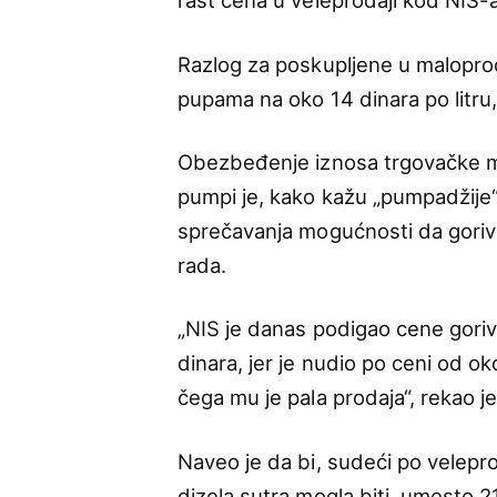
rast cena u veleprodaji kod NIS-a
Razlog za poskupljene u maloprod
pupama na oko 14 dinara po litru,
Obezbeđenje iznosa trgovačke m
pumpi je, kako kažu „pumpadžije
sprečavanja mogućnosti da gori
rada.
„NIS je danas podigao cene goriva 
dinara, jer je nudio po ceni od o
čega mu je pala prodaja“, rekao j
Naveo je da bi, sudeći po velep
dizela sutra mogla biti, umesto 2