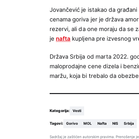
Jovančević je istakao da građani 
cenama goriva jer je država amor
rezervi, ali da one moraju da se 
je
nafta
kupljena pre izvesnog v
Država Srbija od marta 2022. go
maloprodajne cene dizela i benz
maržu, koja bi trebalo da obezb
Kategorija:
Vesti
Tagovi:
Gorivo
MOL
Nafta
NIS
Srbija
Sadržaj je zaštićen autorskim pravima. Prenošenje je