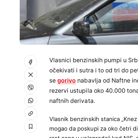
Vlasnici benzinskih pumpi u Srbi
očekivati i sutra i to od tri do p
se
gorivo
nabavlja od Naftne indu
rezervi ustupila oko 40.000 tona
naftnih derivata.
Vlasnik benzinskih stanica „Knez
mogao da poskupi za oko četri din