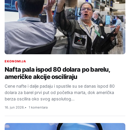
EKONOMIJA
Nafta pala ispod 80 dolara po barelu,
američke akcije osciliraju
Cene nafte i dalje padaju i spustile su se danas ispod 80
dolara za barel prvi put od početka marta, dok američka
berza oscilira oko svog apsolutog…
16. jun 2026.
1 komentara