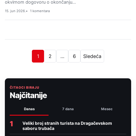
okvirnom dogovoru o okončanju…
15. jun 2026.
1 komentara
1
2
…
6
Sledeća
ČITAOCI BIRAJU
Najčitanije
Danas
7 dana
Mesec
1
Veliki broj stranih turista na Dragačevskom
saboru trubača