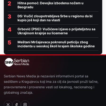
2
Hitna pomoć: Devojka izbodena nožem u
Beogradu
3
DS: Vučić zloupotrebljava Srbe u regionu da bi
kupio još koji dan na vlasti
4
Grbović (PSG): Vučićeve izjave o prijateljstvu sa
Ukrajinom krajnje su licemerne
5
Meštani Mrčajevaca pokrenuli peticiju zbog
incidenta u seoskoj školi krajem školske godine
Serbian News Media je nezavisni informativni portal sa
sedištem u Kragujevcu koji ima za cilj da javnosti pruži tačne,
pravovremene i proverene vesti od lokalnog, nacionalnog i
globalnog značaja.