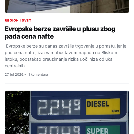
REGION I SVET
Evropske berze završile u plusu zbog
pada cena nafte
Evropske berze su danas završile trgovanje u porastu, jer je
pad cena nafte, izazvan obustavom napada na Bliskom
istoku, podstakao preuzimanje rizika uoči niza odluka
centralnih…
27. jul 2026.
1 komentara