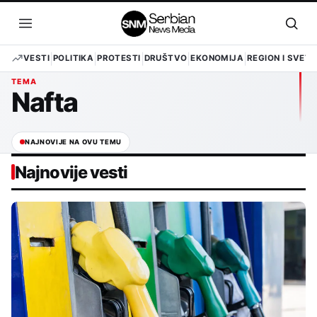
Pređi
na
Otvori
Otvo
sadržaj
meni
pret
VESTI
POLITIKA
PROTESTI
DRUŠTVO
EKONOMIJA
REGION I SVET
TEMA
Nafta
NAJNOVIJE NA OVU TEMU
Najnovije vesti