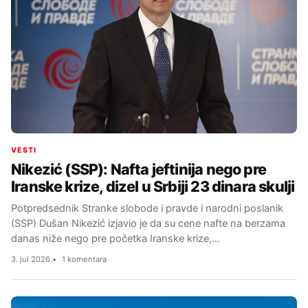
VESTI
Nikezić (SSP): Nafta jeftinija nego pre
Iranske krize, dizel u Srbiji 23 dinara skulji
Potpredsednik Stranke slobode i pravde i narodni poslanik
(SSP) Dušan Nikezić izjavio je da su cene nafte na berzama
danas niže nego pre početka Iranske krize,…
3. jul 2026.
1 komentara