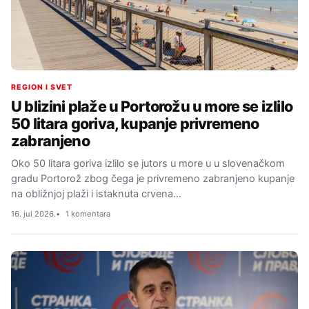
REGION I SVET
U blizini plaže u Portorožu u more se izlilo
50 litara goriva, kupanje privremeno
zabranjeno
Oko 50 litara goriva izlilo se jutors u more u u slovenačkom
gradu Portorož zbog čega je privremeno zabranjeno kupanje
na obližnjoj plaži i istaknuta crvena…
16. jul 2026.
1 komentara