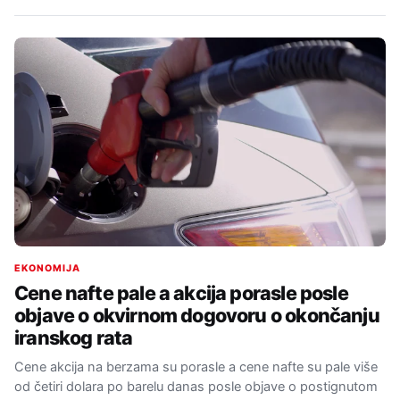
EKONOMIJA
Cene nafte pale a akcija porasle posle
objave o okvirnom dogovoru o okončanju
iranskog rata
Cene akcija na berzama su porasle a cene nafte su pale više
od četiri dolara po barelu danas posle objave o postignutom