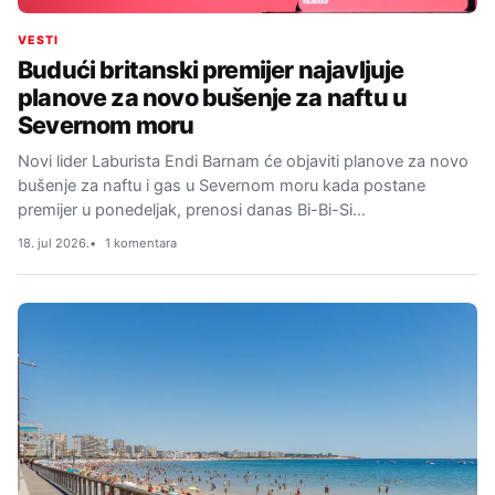
VESTI
Budući britanski premijer najavljuje
planove za novo bušenje za naftu u
Severnom moru
Novi lider Laburista Endi Barnam će objaviti planove za novo
bušenje za naftu i gas u Severnom moru kada postane
premijer u ponedeljak, prenosi danas Bi-Bi-Si…
18. jul 2026.
1 komentara