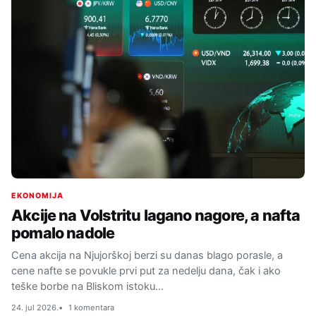
EKONOMIJA
Akcije na Volstritu lagano nagore, a nafta
pomalo nadole
Cena akcija na Njujorškoj berzi su danas blago porasle, a
cene nafte se povukle prvi put za nedelju dana, čak i ako
teške borbe na Bliskom istoku…
24. jul 2026.
1 komentara