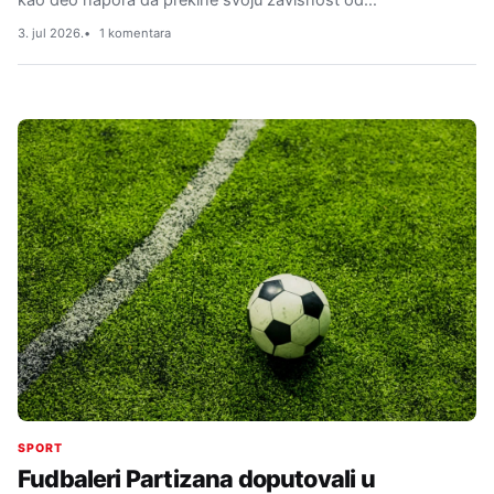
kao deo napora da prekine svoju zavisnost od…
3. jul 2026.
1 komentara
SPORT
Fudbaleri Partizana doputovali u