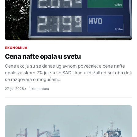
EKONOMIJA
Cena nafte opala u svetu
Cene akcija su se danas uglavnom povećale, a cene nafte
opale za skoro 7% jer su se SAD i Iran uzdržali od sukoba dok
se razgovara o mogućem…
27. jul 2026.
1 komentara