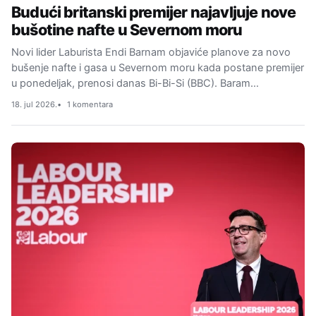
Budući britanski premijer najavljuje nove
bušotine nafte u Severnom moru
Novi lider Laburista Endi Barnam objaviće planove za novo
bušenje nafte i gasa u Severnom moru kada postane premijer
u ponedeljak, prenosi danas Bi-Bi-Si (BBC). Baram…
18. jul 2026.
1 komentara