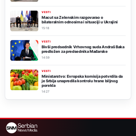
VESTI
Macut sa Zelenskim razgovarao o
bilateralnim odnosima i situaciji u Ukrajini
15:18
VESTI
Bivši predsednik Vrhovnog suda Andraš Baka
predložen za predsednika Mađarske
14:59
VESTI
Ministarstvo: Evropska komisija potvrdila da
je Srbija unapredila kontrolu hrane biljnog
porekla
14:27