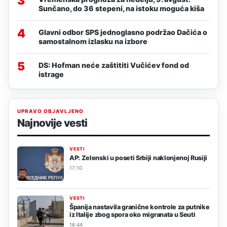
3
Sunčano, do 36 stepeni, na istoku moguća kiša
4
Glavni odbor SPS jednoglasno podržao Dačića o
samostalnom izlasku na izbore
5
DS: Hofman neće zaštititi Vučićev fond od
istrage
UPRAVO OBJAVLJENO
Najnovije vesti
VESTI
AP: Zelenski u poseti Srbiji naklonjenoj Rusiji
17:10
VESTI
Španija nastavila granične kontrole za putnike
iz Italije zbog spora oko migranata u Seuti
16:44