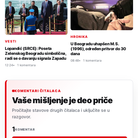
HRONIKA
VESTI
U Beogradu uhapšen M. S.
Lopandić (SRCE): Poseta
(1996), određen pritvor do 30
Zelenskog Beogradu simbolična,
dana
radi se o davanju signala Zapadu
08:48
1 komentara
12:24
1 komentara
KOMENTARI ČITALACA
Vaše mišljenje je deo priče
Pročitajte stavove drugih čitalaca i uključite se u
razgovor.
1
KOMENTAR