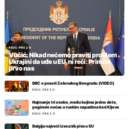
REUC
•
PRE 2 H
Vučić: Nikad nećemo praviti problem
Ukrajini da uđe u EU, ni reći: Primite
prvo nas
BBC o poseti Zelenskog Beogradu (VIDEO)
REUC
•
PRE 2 H
Najmanje tri osobe, među kojima jedno dete,
poginule noćas u ruskim napadima kod Kijeva
REUC
•
PRE 3 H
Balgija najveći izvoznik piva u EU