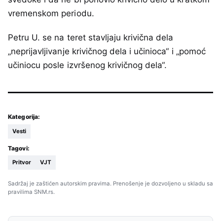
vremenskom periodu.
Petru U. se na teret stavljaju krivična dela
„neprijavljivanje krivičnog dela i učinioca“ i „pomoć
učiniocu posle izvršenog krivičnog dela“.
Kategorija:
Vesti
Tagovi:
Pritvor
VJT
Sadržaj je zaštićen autorskim pravima. Prenošenje je dozvoljeno u skladu sa
pravilima SNM.rs.