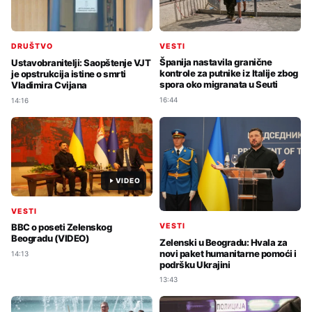
VESTI
DRUŠTVO
Španija nastavila granične
Ustavobranitelji: Saopštenje VJT
kontrole za putnike iz Italije zbog
je opstrukcija istine o smrti
spora oko migranata u Seuti
Vladimira Cvijana
16:44
14:16
VIDEO
VESTI
VESTI
BBC o poseti Zelenskog
Beogradu (VIDEO)
Zelenski u Beogradu: Hvala za
novi paket humanitarne pomoći i
14:13
podršku Ukrajini
13:43