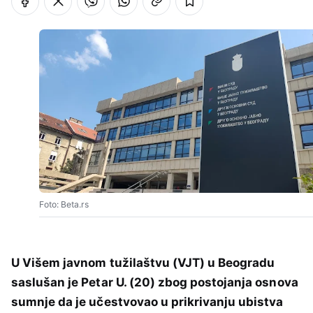
Foto: Beta.rs
U Višem javnom tužilaštvu (VJT) u Beogradu
saslušan je Petar U. (20) zbog postojanja osnova
sumnje da je učestvovao u prikrivanju ubistva