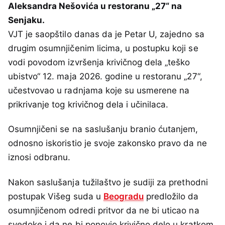
Aleksandra Nešovića u restoranu „27“ na
Senjaku.
VJT je saopštilo danas da je Petar U, zajedno sa
drugim osumnjičenim licima, u postupku koji se
vodi povodom izvršenja krivičnog dela „teško
ubistvo“ 12. maja 2026. godine u restoranu „27“,
učestvovao u radnjama koje su usmerene na
prikrivanje tog krivičnog dela i učinilaca.
Osumnjičeni se na saslušanju branio ćutanjem,
odnosno iskoristio je svoje zakonsko pravo da ne
iznosi odbranu.
Nakon saslušanja tužilaštvo je sudiji za prethodni
postupak Višeg suda u
Beogradu
predložilo da
osumnjičenom odredi pritvor da ne bi uticao na
svedoke i da ne bi ponovio krivično delo u kratkom