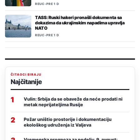
REUC
•
PRE 1 D
TASS: Ruski hakeri pronašli dokumenta sa
dokazima da ukrajinskim napadima upravlja
NATO
REUC
•
PRE 1 D
ČITAOCI BIRAJU
Najčitanije
1
Vulin: Srbija da se obaveže da neće prodati ni
metak neprijateljima Rusije
2
Požar uništio prostorije i dokumentaciju
ekološkog udruženja iz Valjeva
Vremenska prognoza za nedelju, 9. avgust: