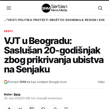
Pređi
na
Otvori
Otvo
sadržaj
meni
pret
VESTI
POLITIKA
PROTESTI
DRUŠTVO
EKONOMIJA
REGION I SVET
VESTI
VJT u Beogradu:
Saslušan 20-godišnjak
zbog prikrivanja ubistva
na Senjaku
›
Postavi
SNM.rs
kao omiljeni Google izvor
Više
Autor:
Beta
26. maj 2026.
11:42
1 min čitanja
1 komentara