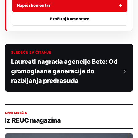
Napiši komentar
→
Pročitaj komentare
SLEDEĆE ZA ČITANJE
Laureati nagrada agencije Bete: Od
gromoglasne generacije do
razbijanja predrasuda
SNM MREŽA
Iz REUC magazina