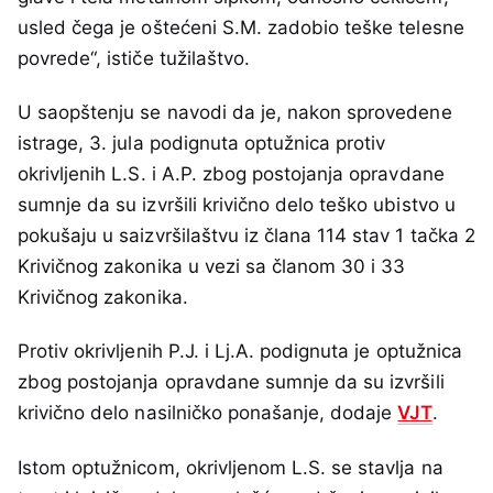
usled čega je oštećeni S.M. zadobio teške telesne
povrede“, ističe tužilaštvo.
U saopštenju se navodi da je, nakon sprovedene
istrage, 3. jula podignuta optužnica protiv
okrivljenih L.S. i A.P. zbog postojanja opravdane
sumnje da su izvršili krivično delo teško ubistvo u
pokušaju u saizvršilaštvu iz člana 114 stav 1 tačka 2
Krivičnog zakonika u vezi sa članom 30 i 33
Krivičnog zakonika.
Protiv okrivljenih P.J. i Lj.A. podignuta je optužnica
zbog postojanja opravdane sumnje da su izvršili
krivično delo nasilničko ponašanje, dodaje
VJT
.
Istom optužnicom, okrivljenom L.S. se stavlja na