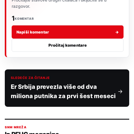
razgovor.
1
KOMENTAR
Napiši komentar
→
Pročitaj komentare
SLEDEĆE ZA ČITANJE
Er Srbija prevezla više od dva
miliona putnika za prvi šest meseci
SNM MREŽA