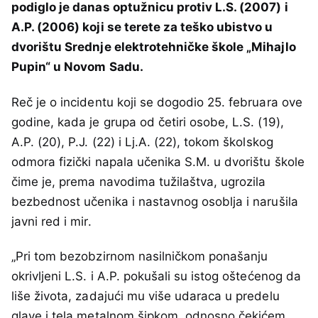
podiglo je danas optužnicu protiv L.S. (2007) i
A.P. (2006) koji se terete za teško ubistvo u
dvorištu Srednje elektrotehničke škole „Mihajlo
Pupin“ u Novom Sadu.
Reč je o incidentu koji se dogodio 25. februara ove
godine, kada je grupa od četiri osobe, L.S. (19),
A.P. (20), P.J. (22) i Lj.A. (22), tokom školskog
odmora fizički napala učenika S.M. u dvorištu škole
čime je, prema navodima tužilaštva, ugrozila
bezbednost učenika i nastavnog osoblja i narušila
javni red i mir.
„Pri tom bezobzirnom nasilničkom ponašanju
okrivljeni L.S. i A.P. pokušali su istog oštećenog da
liše života, zadajući mu više udaraca u predelu
glave i tela metalnom šipkom, odnosno čekićem,