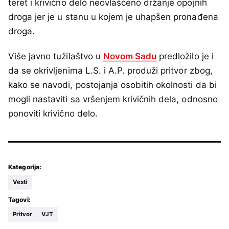
teret i krivično delo neovlašćeno držanje opojnih
droga jer je u stanu u kojem je uhapšen pronađena
droga.
Više javno tužilaštvo u
Novom Sadu
predložilo je i
da se okrivljenima L.S. i A.P. produži pritvor zbog,
kako se navodi, postojanja osobitih okolnosti da bi
mogli nastaviti sa vršenjem krivičnih dela, odnosno
ponoviti krivično delo.
Kategorija:
Vesti
Tagovi:
Pritvor
VJT