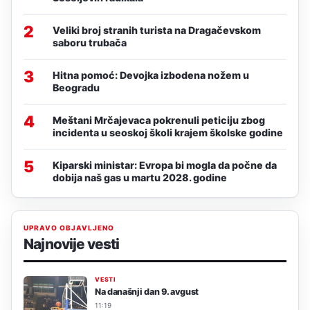
2
Veliki broj stranih turista na Dragačevskom
saboru trubača
3
Hitna pomoć: Devojka izbodena nožem u
Beogradu
4
Meštani Mrčajevaca pokrenuli peticiju zbog
incidenta u seoskoj školi krajem školske godine
5
Kiparski ministar: Evropa bi mogla da počne da
dobija naš gas u martu 2028. godine
UPRAVO OBJAVLJENO
Najnovije vesti
VESTI
Na današnji dan 9. avgust
11:19