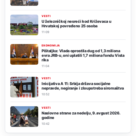
VESTI
U železničkoj nesreći kod Križevaca u
Hrvatskoj povređeno 25 osoba
11:09
EKONOMIJA
Pištaljka: Vlada oprostila dug od 1,3 miliona
evra JRB-u, oni uplatili 1,7 miliona fondu Vista
rika
11:04
VESTI
Inicijativa A 11: Srbija država socijalne
nepravde, negiranje i zloupotreba siromaštva
10:52
VESTI
Naslovne strane za nedelju, 9. avgust 2026.
godine
10:42