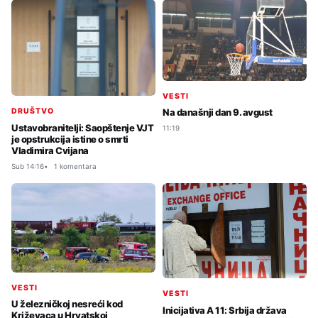
VESTI
Na današnji dan 9. avgust
DRUŠTVO
Ustavobranitelji: Saopštenje VJT
11:19
je opstrukcija istine o smrti
Vladimira Cvijana
Sub 14:16
1 komentara
VESTI
VESTI
U železničkoj nesreći kod
Inicijativa A 11: Srbija država
Križevaca u Hrvatskoj