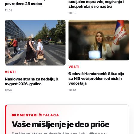
socijalne nepravde, negiranje i
povređeno 25 osoba
zloupotreba siromaštva
11:09
10:52
VESTI
VESTI
Đedović Handanović: Situacija
sa NIS veći problem od niskih
Naslovne strane za nedelju, 9.
vodostaja
avgust 2026. godine
10:13
10:42
KOMENTARI ČITALACA
Vaše mišljenje je deo priče
Pročitajte stavove drugih čitalaca i uključite se u