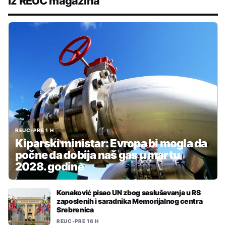
Iz REUC magazina
REUC
•
PRE 1 H
Kiparski ministar: Evropa bi mogla da
počne da dobija naš gas u martu
2028. godine
Konaković pisao UN zbog saslušavanja u RS
zaposlenih i saradnika Memorijalnog centra
Srebrenica
REUC
•
PRE 16 H