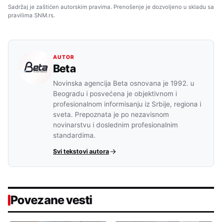
Sadržaj je zaštićen autorskim pravima. Prenošenje je dozvoljeno u skladu sa
pravilima SNM.rs.
AUTOR
Beta
Novinska agencija Beta osnovana je 1992. u
Beogradu i posvećena je objektivnom i
profesionalnom informisanju iz Srbije, regiona i
sveta. Prepoznata je po nezavisnom
novinarstvu i doslednim profesionalnim
standardima.
Svi tekstovi autora
Povezane vesti