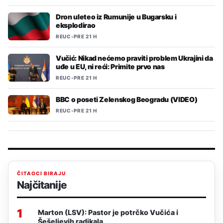
Dron uleteo iz Rumunije u Bugarsku i
eksplodirao
REUC
•
PRE 21 H
Vučić: Nikad nećemo praviti problem Ukrajini da
uđe u EU, ni reći: Primite prvo nas
REUC
•
PRE 21 H
BBC o poseti Zelenskog Beogradu (VIDEO)
REUC
•
PRE 21 H
ČITAOCI BIRAJU
Najčitanije
1
Marton (LSV): Pastor je potrčko Vučića i
Šešeljevih radikala