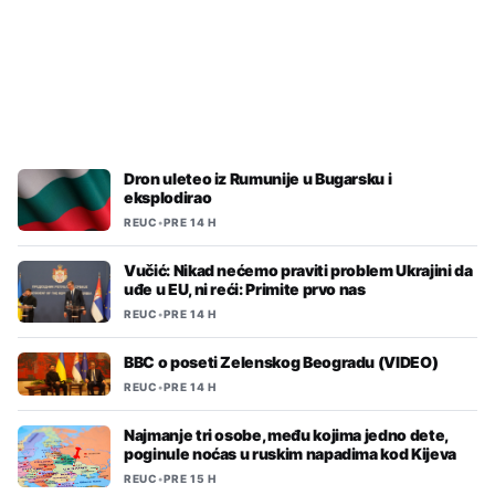
REUC
•
PRE 9 H
Konaković pisao UN zbog
saslušavanja u RS zaposlenih i
saradnika Memorijalnog centra
Srebrenica
Dron uleteo iz Rumunije u Bugarsku i
eksplodirao
REUC
•
PRE 14 H
Vučić: Nikad nećemo praviti problem Ukrajini da
uđe u EU, ni reći: Primite prvo nas
REUC
•
PRE 14 H
BBC o poseti Zelenskog Beogradu (VIDEO)
REUC
•
PRE 14 H
Najmanje tri osobe, među kojima jedno dete,
poginule noćas u ruskim napadima kod Kijeva
REUC
•
PRE 15 H