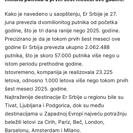
Kako je navedeno u saopštenju, Er Srbije je 27.
juna prevezla dvomilionitog putnika od početka
godine, što je tri dana ranije nego 2025. godine.
Precizirano je da je tokom prvih šest meseci ove
godine Er Srbija prevezla ukupno 2.062.488
putnika, što je skoro 57.000 putnika više nego u
istom periodu prethodne godine.
Istovremeno, kompanija je realizovala 23.225
letova, odnosno 1.000 letova više nego tokom prvih
šest meseci 2025. godine.
Najtraženije destinacije Er Srbije u regionu bile su
Tivat, Ljubljana i Podgorica, dok su među
destinacijama u Zapadnoj Evropi najveću potražnju
beležili letovi za Cirih, Pariz, Beč, London,
Barselonu, Amsterdam i Milano.