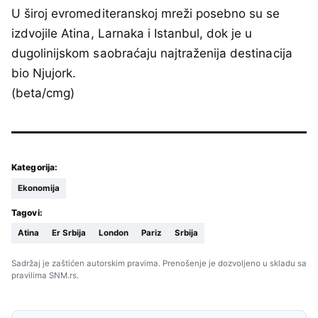
U široj evromediteranskoj mreži posebno su se
izdvojile Atina, Larnaka i Istanbul, dok je u
dugolinijskom saobraćaju najtraženija destinacija
bio Njujork.
(beta/cmg)
Kategorija:
Ekonomija
Tagovi:
Atina
Er Srbija
London
Pariz
Srbija
Sadržaj je zaštićen autorskim pravima. Prenošenje je dozvoljeno u skladu sa
pravilima SNM.rs.