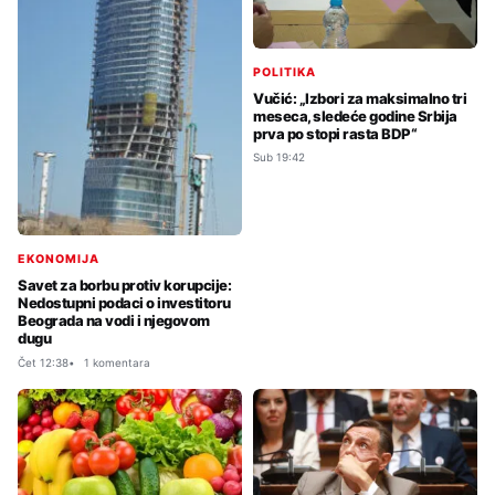
POLITIKA
Vučić: „Izbori za maksimalno tri
meseca, sledeće godine Srbija
prva po stopi rasta BDP“
Sub 19:42
EKONOMIJA
Savet za borbu protiv korupcije:
Nedostupni podaci o investitoru
Beograda na vodi i njegovom
dugu
Čet 12:38
1 komentara