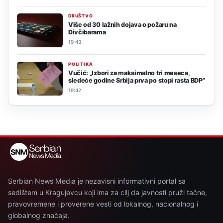
DRUŠTVO
Više od 30 lažnih dojava o požaru na
Divčibarama
19:43
POLITIKA
Vučić: „Izbori za maksimalno tri meseca,
sledeće godine Srbija prva po stopi rasta BDP“
19:42
Serbian News Media je nezavisni informativni portal sa
sedištem u Kragujevcu koji ima za cilj da javnosti pruži tačne,
pravovremene i proverene vesti od lokalnog, nacionalnog i
globalnog značaja.