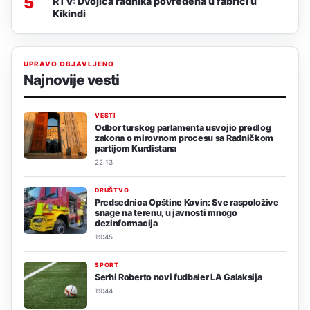
5
RTV: Dvojica radnika povređena u fabrici u
Kikindi
UPRAVO OBJAVLJENO
Najnovije vesti
VESTI
Odbor turskog parlamenta usvojio predlog
zakona o mirovnom procesu sa Radničkom
partijom Kurdistana
22:13
DRUŠTVO
Predsednica Opštine Kovin: Sve raspoložive
snage na terenu, u javnosti mnogo
dezinformacija
19:45
SPORT
Serhi Roberto novi fudbaler LA Galaksija
19:44