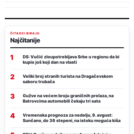
ČITAOCI BIRAJU
Najčitanije
1
DS: Vučić zloupotrebljava Srbe u regionu da bi
kupio još koji dan na vlasti
2
Veliki broj stranih turista na Dragačevskom
saboru trubača
3
Gužve na većem broju graničnih prelaza, na
Batrovcima automobili čekaju tri sata
4
Vremenska prognoza za nedelju, 9. avgust:
Sunčano, do 36 stepeni, na istoku moguća kiša