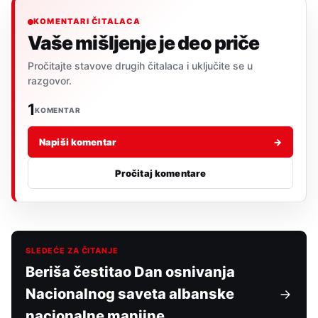
KOMENTARI ČITALACA
Vaše mišljenje je deo priče
Pročitajte stavove drugih čitalaca i uključite se u
razgovor.
1
KOMENTAR
Napiši komentar
→
Pročitaj komentare
SLEDEĆE ZA ČITANJE
Beriša čestitao Dan osnivanja
Nacionalnog saveta albanske
nacionalne manjine