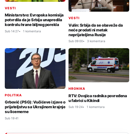
VESTI
Ministarstvo: Evropska komisija
VESTI
potvrdila da je Srbija unapredila
kontrolu hrane biljnog porekla
Vulin: Srbija da se obaveže da
neće prodati ni metak
Sub 14:27
1 komentara
neprijateljima Rusije
Sub 09:00
3 komentara
HRONIKA
RTV: Dvojica radnika povređena
POLITIKA
u fabrici u Kikindi
Grbović (PSG): Vučićeve izjave o
prijateljstvu sa Ukrajinom krajnje
Sub 19:24
1 komentara
su licemerne
Sub 19:41