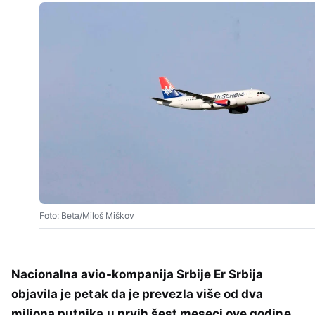
Foto: Beta/Miloš Miškov
Nacionalna avio-kompanija Srbije Er Srbija
objavila je petak da je prevezla više od dva
miliona putnika u prvih šest meseci ove godine.