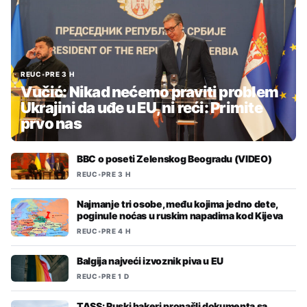
REUC
•
PRE 3 H
Vučić: Nikad nećemo praviti problem
Ukrajini da uđe u EU, ni reći: Primite
prvo nas
BBC o poseti Zelenskog Beogradu (VIDEO)
REUC
•
PRE 3 H
Najmanje tri osobe, među kojima jedno dete,
poginule noćas u ruskim napadima kod Kijeva
REUC
•
PRE 4 H
Balgija najveći izvoznik piva u EU
REUC
•
PRE 1 D
TASS: Ruski hakeri pronašli dokumenta sa