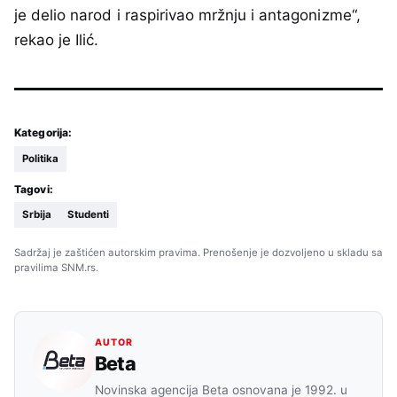
je delio narod i raspirivao mržnju i antagonizme“,
rekao je Ilić.
Kategorija:
Politika
Tagovi:
Srbija
Studenti
Sadržaj je zaštićen autorskim pravima. Prenošenje je dozvoljeno u skladu sa
pravilima SNM.rs.
AUTOR
Beta
Novinska agencija Beta osnovana je 1992. u