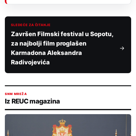
SLEDEĆE ZA ČITANJE
Završen Filmski festival u Sopotu,
za najbolji film proglašen
Karmadona Aleksandra
Radivojevića
SNM MREŽA
Iz REUC magazina