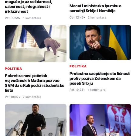
moguće je uz solidarnost,
Macut i ministarka Ipumbu o
sabornost, integralnost i
saradnji Srbije i Namibije
inkluzivnost
Čet 12:46
2 komentara
Pet 09:59
1 komentara
POLITIKA
POLITIKA
Protestno saopštenje sto ličnosti
Pokret za novi početak
protiv poziva Zelenskom da
vojvođanskih Mađara pozvao
poseti Srbiju
SVM da u Kuli podrži studentsku
listu
Pet 19:23
1 komentara
Pet 18:02
2 komentara