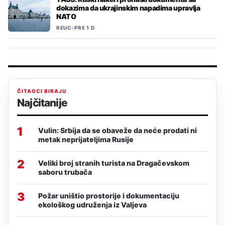
dokazima da ukrajinskim napadima upravlja
NATO
REUC
•
PRE 1 D
ČITAOCI BIRAJU
Najčitanije
1
Vulin: Srbija da se obaveže da neće prodati ni
metak neprijateljima Rusije
2
Veliki broj stranih turista na Dragačevskom
saboru trubača
3
Požar uništio prostorije i dokumentaciju
ekološkog udruženja iz Valjeva