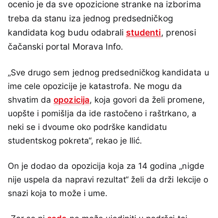
ocenio je da sve opozicione stranke na izborima
treba da stanu iza jednog predsedničkog
kandidata kog budu odabrali
studenti
, prenosi
čačanski portal Morava Info.
„Sve drugo sem jednog predsedničkog kandidata u
ime cele opozicije je katastrofa. Ne mogu da
shvatim da
opozicija
, koja govori da želi promene,
uopšte i pomišlja da ide rastočeno i raštrkano, a
neki se i dvoume oko podrške kandidatu
studentskog pokreta“, rekao je Ilić.
On je dodao da opozicija koja za 14 godina „nigde
nije uspela da napravi rezultat“ želi da drži lekcije o
snazi koja to može i ume.