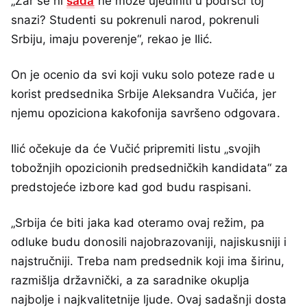
„Zar se ni
sada
ne može ujediniti u podršci toj
snazi? Studenti su pokrenuli narod, pokrenuli
Srbiju, imaju poverenje“, rekao je Ilić.
On je ocenio da svi koji vuku solo poteze rade u
korist predsednika Srbije Aleksandra Vučića, jer
njemu opoziciona kakofonija savršeno odgovara.
Ilić očekuje da će Vučić pripremiti listu „svojih
tobožnjih opozicionih predsedničkih kandidata“ za
predstojeće izbore kad god budu raspisani.
„Srbija će biti jaka kad oteramo ovaj režim, pa
odluke budu donosili najobrazovaniji, najiskusniji i
najstručniji. Treba nam predsednik koji ima širinu,
razmišlja državnički, a za saradnike okuplja
najbolje i najkvalitetnije ljude. Ovaj sadašnji dosta