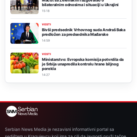
Macut sa Zelenskim razgovarao o
bilateralnim odnosima i situaciji u Ukrajini
15:18
VESTI
Bivši predsednik Vrhovnog suda Andraš Baka
predložen za predsednika Mađarske
14:59
VESTI
Ministarstvo: Evropska komisija potvrdila da
je Srbija unapredila kontrolu hrane biljnog
porekla
14:27
Serbian News Media je nezavisni informativni portal sa
sedištem u Kragujevcu koji ima za cilj da javnosti pruži tačne,