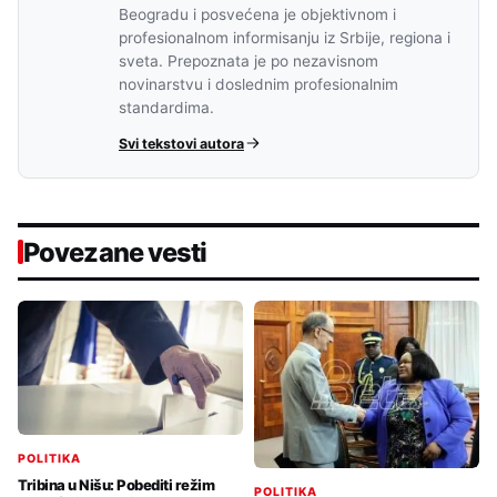
Beogradu i posvećena je objektivnom i
profesionalnom informisanju iz Srbije, regiona i
sveta. Prepoznata je po nezavisnom
novinarstvu i doslednim profesionalnim
standardima.
Svi tekstovi autora
Povezane vesti
POLITIKA
Tribina u Nišu: Pobediti režim
POLITIKA