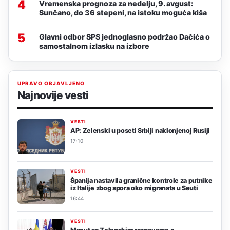
4
Vremenska prognoza za nedelju, 9. avgust:
Sunčano, do 36 stepeni, na istoku moguća kiša
5
Glavni odbor SPS jednoglasno podržao Dačića o
samostalnom izlasku na izbore
UPRAVO OBJAVLJENO
Najnovije vesti
VESTI
AP: Zelenski u poseti Srbiji naklonjenoj Rusiji
17:10
VESTI
Španija nastavila granične kontrole za putnike
iz Italije zbog spora oko migranata u Seuti
16:44
VESTI