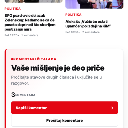
POLITIKA
POLITIKA
SPO pozdravio dolazak
Zelenskog: Nadamo se da će
Aleksić: „Vučić će ostati
poseta doprineti što skorijem
upamćen po izdaji na KiM“
postizanju mira
Pet 10:04
2 komentara
Pet 19:20
1 komentara
KOMENTARI ČITALACA
Vaše mišljenje je deo priče
Pročitajte stavove drugih čitalaca i uključite se u
razgovor.
3
KOMENTARA
Napiši komentar
→
Pročitaj komentare