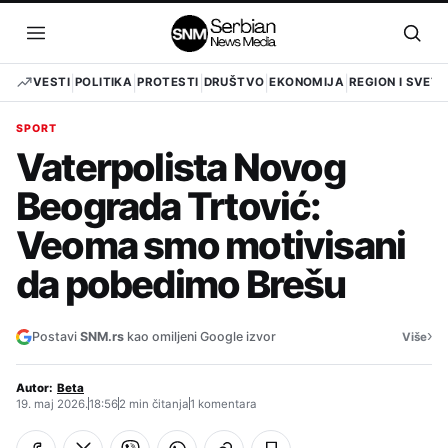
Pređi
na
Otvori
Otvo
sadržaj
meni
pret
VESTI
POLITIKA
PROTESTI
DRUŠTVO
EKONOMIJA
REGION I SVET
SPORT
Vaterpolista Novog
Beograda Trtović:
Veoma smo motivisani
da pobedimo Brešu
›
Postavi
SNM.rs
kao omiljeni Google izvor
Više
Autor:
Beta
19. maj 2026.
18:56
2 min čitanja
1 komentara