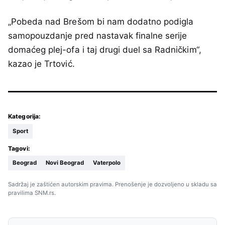
„Pobeda nad Brešom bi nam dodatno podigla
samopouzdanje pred nastavak finalne serije
domaćeg plej-ofa i taj drugi duel sa Radničkim“,
kazao je Trtović.
Kategorija:
Sport
Tagovi:
Beograd
Novi Beograd
Vaterpolo
Sadržaj je zaštićen autorskim pravima. Prenošenje je dozvoljeno u skladu sa
pravilima SNM.rs.