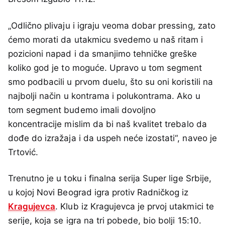
„Odlično plivaju i igraju veoma dobar pressing, zato
ćemo morati da utakmicu svedemo u naš ritam i
pozicioni napad i da smanjimo tehničke greške
koliko god je to moguće. Upravo u tom segment
smo podbacili u prvom duelu, što su oni koristili na
najbolji način u kontrama i polukontrama. Ako u
tom segment budemo imali dovoljno
koncentracije mislim da bi naš kvalitet trebalo da
dođe do izražaja i da uspeh neće izostati“, naveo je
Trtović.
Trenutno je u toku i finalna serija Super lige Srbije,
u kojoj Novi Beograd igra protiv Radničkog iz
Kragujevca
. Klub iz Kragujevca je prvoj utakmici te
serije, koja se igra na tri pobede, bio bolji 15:10.