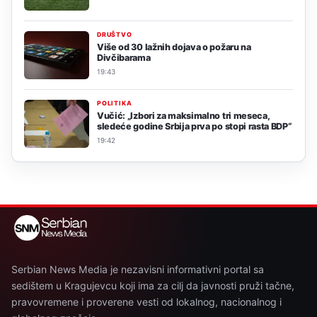
DRUŠTVO
Više od 30 lažnih dojava o požaru na
Divčibarama
19:43
POLITIKA
Vučić: „Izbori za maksimalno tri meseca,
sledeće godine Srbija prva po stopi rasta BDP“
19:42
Serbian News Media je nezavisni informativni portal sa
sedištem u Kragujevcu koji ima za cilj da javnosti pruži tačne,
pravovremene i proverene vesti od lokalnog, nacionalnog i