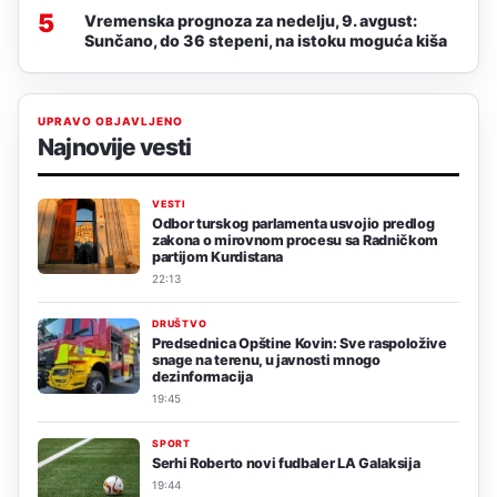
5
Vremenska prognoza za nedelju, 9. avgust:
Sunčano, do 36 stepeni, na istoku moguća kiša
UPRAVO OBJAVLJENO
Najnovije vesti
VESTI
Odbor turskog parlamenta usvojio predlog
zakona o mirovnom procesu sa Radničkom
partijom Kurdistana
22:13
DRUŠTVO
Predsednica Opštine Kovin: Sve raspoložive
snage na terenu, u javnosti mnogo
dezinformacija
19:45
SPORT
Serhi Roberto novi fudbaler LA Galaksija
19:44