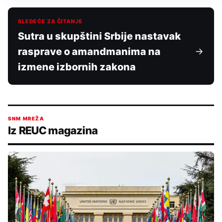
SLEDEĆE ZA ČITANJE
Sutra u skupštini Srbije nastavak
rasprave o amandmanima na
izmene izbornih zakona
SNM MREŽA
Iz REUC magazina