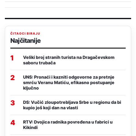
ČITAOCI BIRAJU
Najčitanije
1
Veliki broj stranih turista na Dragačevskom
saboru trubača
2
UNS: Pronaći i kazniti odgovorne za pretnje
smrću Veranu Matiću, efikasno postupanje
ključno
3
DS: Vučić zloupotrebljava Srbe u regionu da bi
kupio još koji dan na vlasti
4
RTV: Dvojica radnika povređena u fabrici u
Kikindi