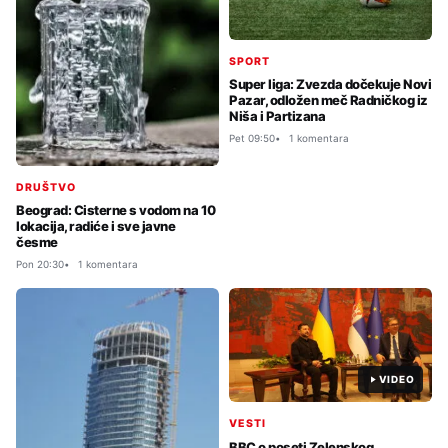
SPORT
Super liga: Zvezda dočekuje Novi
Pazar, odložen meč Radničkog iz
Niša i Partizana
Pet 09:50
1 komentara
DRUŠTVO
Beograd: Cisterne s vodom na 10
lokacija, radiće i sve javne
česme
Pon 20:30
1 komentara
VIDEO
VESTI
BBC o poseti Zelenskog