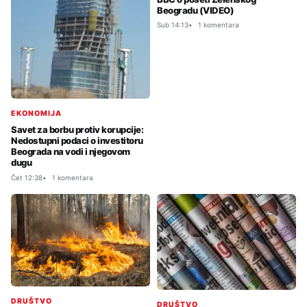
Beogradu (VIDEO)
Sub 14:13
1 komentara
EKONOMIJA
Savet za borbu protiv korupcije:
Nedostupni podaci o investitoru
Beograda na vodi i njegovom
dugu
Čet 12:38
1 komentara
DRUŠTVO
DRUŠTVO