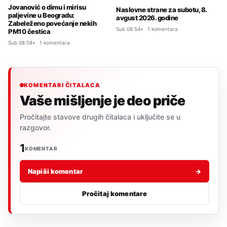
Jovanović o dimu i mirisu
Naslovne strane za subotu, 8.
paljevine u Beogradu:
avgust 2026. godine
Zabeleženo povećanje nekih
Sub 08:54
1 komentara
PM10 čestica
Sub 08:58
1 komentara
KOMENTARI ČITALACA
Vaše mišljenje je deo priče
Pročitajte stavove drugih čitalaca i uključite se u
razgovor.
1
KOMENTAR
Napiši komentar
→
Pročitaj komentare