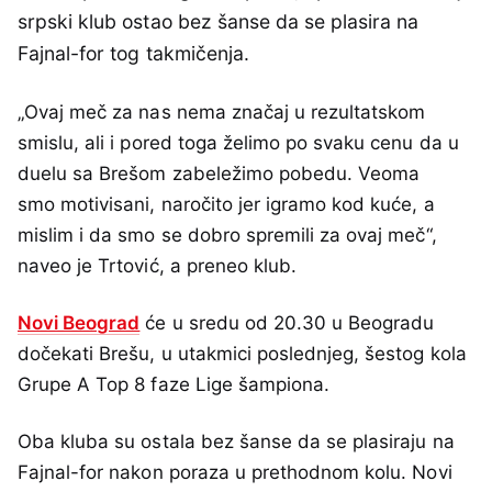
srpski klub ostao bez šanse da se plasira na
Fajnal-for tog takmičenja.
„Ovaj meč za nas nema značaj u rezultatskom
smislu, ali i pored toga želimo po svaku cenu da u
duelu sa Brešom zabeležimo pobedu. Veoma
smo motivisani, naročito jer igramo kod kuće, a
mislim i da smo se dobro spremili za ovaj meč“,
naveo je Trtović, a preneo klub.
Novi Beograd
će u sredu od 20.30 u Beogradu
dočekati Brešu, u utakmici poslednjeg, šestog kola
Grupe A Top 8 faze Lige šampiona.
Oba kluba su ostala bez šanse da se plasiraju na
Fajnal-for nakon poraza u prethodnom kolu. Novi