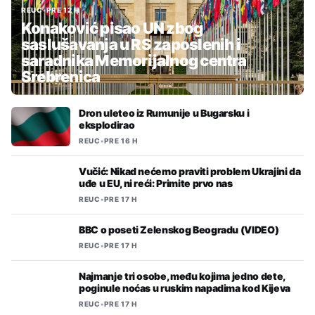
REUC
•
PRE 12 H
Konaković pisao UN zbog
saslušavanja u RS zaposlenih i
saradnika Memorijalnog centra
Srebrenica
Dron uleteo iz Rumunije u Bugarsku i
eksplodirao
REUC
•
PRE 16 H
Vučić: Nikad nećemo praviti problem Ukrajini da
uđe u EU, ni reći: Primite prvo nas
REUC
•
PRE 17 H
BBC o poseti Zelenskog Beogradu (VIDEO)
REUC
•
PRE 17 H
Najmanje tri osobe, među kojima jedno dete,
poginule noćas u ruskim napadima kod Kijeva
REUC
•
PRE 17 H