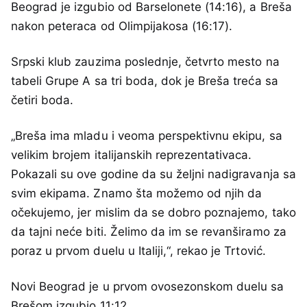
Beograd je izgubio od Barselonete (14:16), a Breša
nakon peteraca od Olimpijakosa (16:17).
Srpski klub zauzima poslednje, četvrto mesto na
tabeli Grupe A sa tri boda, dok je Breša treća sa
četiri boda.
„Breša ima mladu i veoma perspektivnu ekipu, sa
velikim brojem italijanskih reprezentativaca.
Pokazali su ove godine da su željni nadigravanja sa
svim ekipama. Znamo šta možemo od njih da
očekujemo, jer mislim da se dobro poznajemo, tako
da tajni neće biti. Želimo da im se revanširamo za
poraz u prvom duelu u Italiji,“, rekao je Trtović.
Novi Beograd je u prvom ovosezonskom duelu sa
Brešom izgubio 11:12.