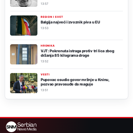
13:57
REGION I SVET
Balgija najveći izvoznik piva u EU
13:53
HRONIKA
VJT: Pokrenuta istraga protiv tri lica zbog
držanja 85 kilograma droge
13:52
VESTI
Pupovac osudio govor mržnje u Kninu,
pozvao pravosuđe da reaguje
13:51