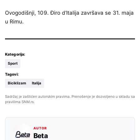
Ovogodišnji, 109. Điro d’Italija završava se 31. maja
u Rimu.
Kategorija:
Sport
Tagovi:
Biciklizam
Italija
Sadržaj je zaštićen autorskim pravima. Prenošenje je dozvoljeno u skladu sa
pravilima SNM.rs.
AUTOR
Beta