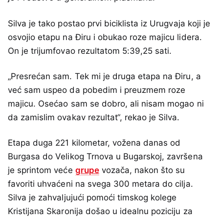
Silva je tako postao prvi biciklista iz Urugvaja koji je
osvojio etapu na Điru i obukao roze majicu lidera.
On je trijumfovao rezultatom 5:39,25 sati.
„Presrećan sam. Tek mi je druga etapa na Điru, a
već sam uspeo da pobedim i preuzmem roze
majicu. Osećao sam se dobro, ali nisam mogao ni
da zamislim ovakav rezultat“, rekao je Silva.
Etapa duga 221 kilometar, vožena danas od
Burgasa do Velikog Trnova u Bugarskoj, završena
je sprintom veće
grupe
vozača, nakon što su
favoriti uhvaćeni na svega 300 metara do cilja.
Silva je zahvaljujući pomoći timskog kolege
Kristijana Skaronija došao u idealnu poziciju za