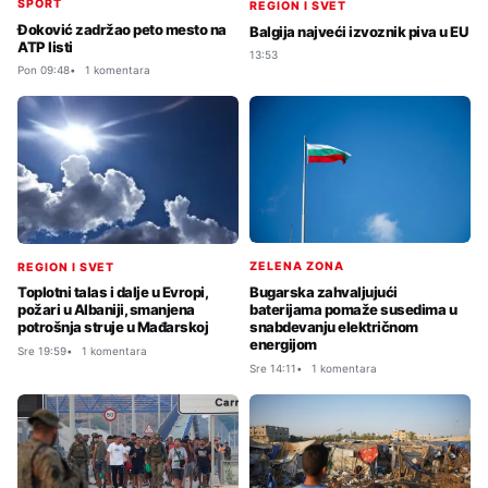
SPORT
REGION I SVET
Đoković zadržao peto mesto na
Balgija najveći izvoznik piva u EU
ATP listi
13:53
Pon 09:48
1 komentara
ZELENA ZONA
REGION I SVET
Bugarska zahvaljujući
Toplotni talas i dalje u Evropi,
baterijama pomaže susedima u
požari u Albaniji, smanjena
snabdevanju električnom
potrošnja struje u Mađarskoj
energijom
Sre 19:59
1 komentara
Sre 14:11
1 komentara