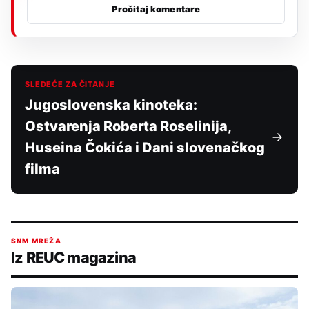
Pročitaj komentare
SLEDEĆE ZA ČITANJE
Jugoslovenska kinoteka:
Ostvarenja Roberta Roselinija,
Huseina Čokića i Dani slovenačkog
filma
SNM MREŽA
Iz REUC magazina