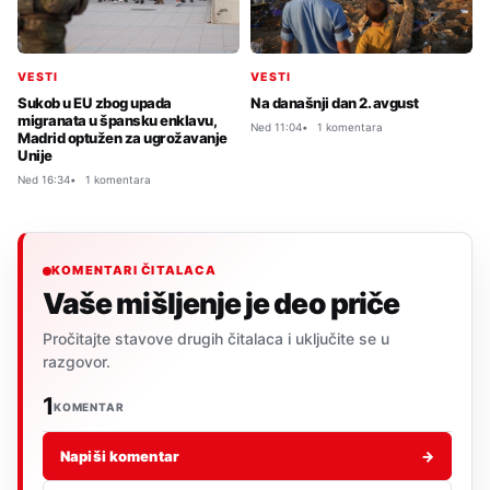
VESTI
VESTI
Sukob u EU zbog upada
Na današnji dan 2. avgust
migranata u špansku enklavu,
Ned 11:04
1 komentara
Madrid optužen za ugrožavanje
Unije
Ned 16:34
1 komentara
KOMENTARI ČITALACA
Vaše mišljenje je deo priče
Pročitajte stavove drugih čitalaca i uključite se u
razgovor.
1
KOMENTAR
Napiši komentar
→