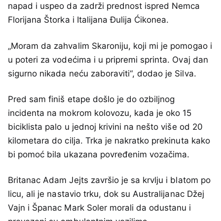
napad i uspeo da zadrži prednost ispred Nemca
Florijana Štorka i Italijana Đulija Ćikonea.
„Moram da zahvalim Skaroniju, koji mi je pomogao i
u poteri za vodećima i u pripremi sprinta. Ovaj dan
sigurno nikada neću zaboraviti“, dodao je Silva.
Pred sam finiš etape došlo je do ozbiljnog
incidenta na mokrom kolovozu, kada je oko 15
biciklista palo u jednoj krivini na nešto više od 20
kilometara do cilja. Trka je nakratko prekinuta kako
bi pomoć bila ukazana povređenim vozačima.
Britanac Adam Jejts završio je sa krvlju i blatom po
licu, ali je nastavio trku, dok su Australijanac Džej
Vajn i Španac Mark Soler morali da odustanu i