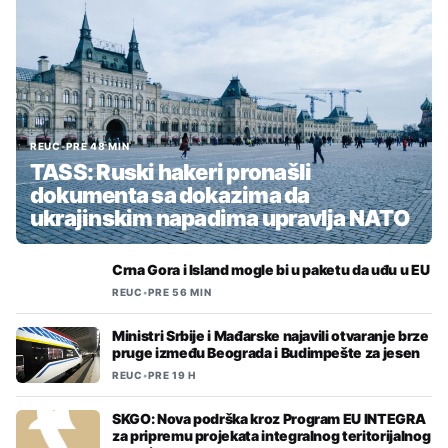
REUC
•
PRE 48 MIN
TASS: Ruski hakeri pronašli
dokumenta sa dokazima da
ukrajinskim napadima upravlja NATO
Crna Gora i Island mogle bi u paketu da uđu u EU
REUC
•
PRE 56 MIN
Ministri Srbije i Mađarske najavili otvaranje brze
pruge između Beograda i Budimpešte za jesen
REUC
•
PRE 19 H
SKGO: Nova podrška kroz Program EU INTEGRA
za pripremu projekata integralnog teritorijalnog