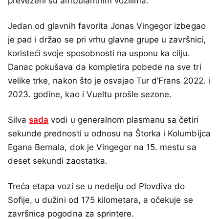
prevezeni su ambulantnim vozilima.
Jedan od glavnih favorita Jonas Vingegor izbegao
je pad i držao se pri vrhu glavne grupe u završnici,
koristeći svoje sposobnosti na usponu ka cilju.
Danac pokušava da kompletira pobede na sve tri
velike trke, nakon što je osvajao Tur d’Frans 2022. i
2023. godine, kao i Vueltu prošle sezone.
Silva
sada
vodi u generalnom plasmanu sa četiri
sekunde prednosti u odnosu na Štorka i Kolumbijca
Egana Bernala, dok je Vingegor na 15. mestu sa
deset sekundi zaostatka.
Treća etapa vozi se u nedelju od Plovdiva do
Sofije, u dužini od 175 kilometara, a očekuje se
završnica pogodna za sprintere.