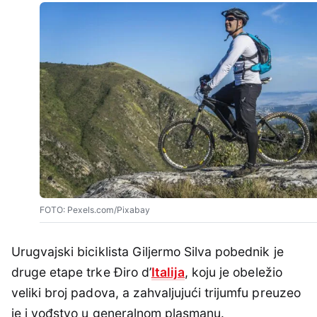
FOTO: Pexels.com/Pixabay
Urugvajski biciklista Giljermo Silva pobednik je
druge etape trke Điro d’
Italija
, koju je obeležio
veliki broj padova, a zahvaljujući trijumfu preuzeo
je i vođstvo u generalnom plasmanu.