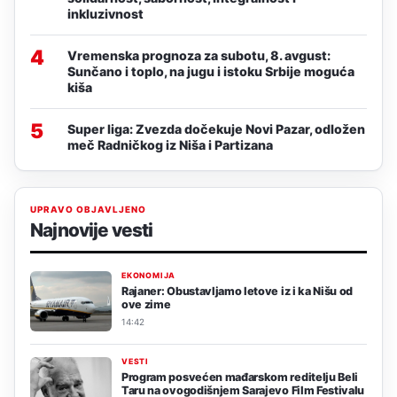
inkluzivnost
4
Vremenska prognoza za subotu, 8. avgust:
Sunčano i toplo, na jugu i istoku Srbije moguća
kiša
5
Super liga: Zvezda dočekuje Novi Pazar, odložen
meč Radničkog iz Niša i Partizana
UPRAVO OBJAVLJENO
Najnovije vesti
EKONOMIJA
Rajaner: Obustavljamo letove iz i ka Nišu od
ove zime
14:42
VESTI
Program posvećen mađarskom reditelju Beli
Taru na ovogodišnjem Sarajevo Film Festivalu