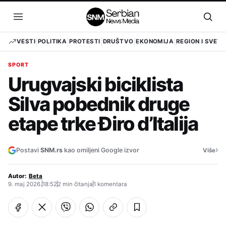
Pređi
na
Otvori
Otvo
sadržaj
meni
pret
VESTI
POLITIKA
PROTESTI
DRUŠTVO
EKONOMIJA
REGION I SVET
SPORT
Urugvajski biciklista
Silva pobednik druge
etape trke Điro d’Italija
›
Postavi
SNM.rs
kao omiljeni Google izvor
Više
Autor:
Beta
9. maj 2026.
18:52
2 min čitanja
1 komentara