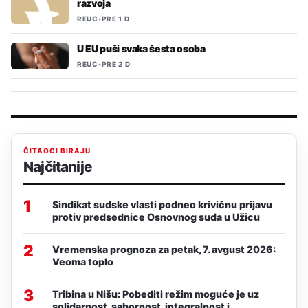
razvoja
REUC
•
PRE 1 D
U EU puši svaka šesta osoba
REUC
•
PRE 2 D
ČITAOCI BIRAJU
Najčitanije
1
Sindikat sudske vlasti podneo krivičnu prijavu
protiv predsednice Osnovnog suda u Užicu
2
Vremenska prognoza za petak, 7. avgust 2026:
Veoma toplo
3
Tribina u Nišu: Pobediti režim moguće je uz
solidarnost, sabornost, integralnost i