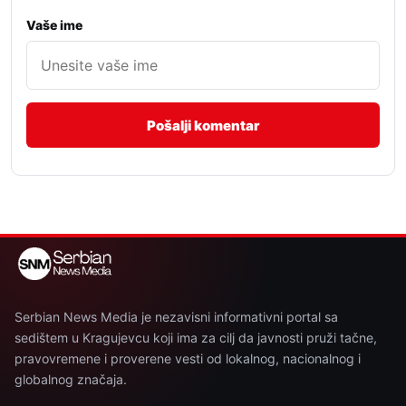
Vaše ime
Serbian News Media je nezavisni informativni portal sa
sedištem u Kragujevcu koji ima za cilj da javnosti pruži tačne,
pravovremene i proverene vesti od lokalnog, nacionalnog i
globalnog značaja.