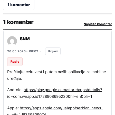
1 komentar
1 komentar
Napišite komentar
SNM
Prijavi
26.05.2026 u 08:02
·
Reply
Pročitajte celu vest i putem naših aplikacija za mobilne
uređaje:
Android:
https://play.google.com/store/apps/details?
id=com.wnapp.id1728908695220&hl=en&pli=1
Apple:
https://apps.apple.com/us/app/serbian-news-
media/id6739509074