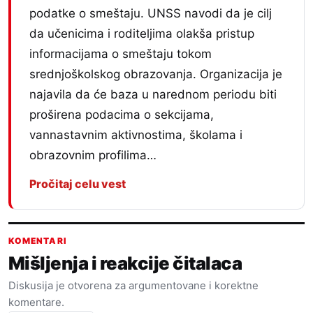
podatke o smeštaju. UNSS navodi da je cilj
da učenicima i roditeljima olakša pristup
informacijama o smeštaju tokom
srednjoškolskog obrazovanja. Organizacija je
najavila da će baza u narednom periodu biti
proširena podacima o sekcijama,
vannastavnim aktivnostima, školama i
obrazovnim profilima…
Pročitaj celu vest
KOMENTARI
Mišljenja i reakcije čitalaca
Diskusija je otvorena za argumentovane i korektne
komentare.