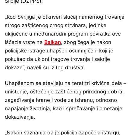
Srbije (DZPPS).
„Kod Svrljiga je otkriven slučaj namernog trovanja
strogo zaštićenog crnog strvinara, jedinke
uključene u međunarodni program povratka ove
iščezle vrste na
Balkan
, zbog čega je nakon
policijske istrage uhapšen osumnjičeni koji je
pokušao da ukloni tragove trovanja i sakrije
dokaze“, naveli su iz tog društva.
Uhapšenom se stavljaju na teret tri krivična dela –
uništenje, oštećenje zaštićenog prirodnog dobra,
zagađivanje hrane i vode za ishranu, odnosno
napajanje životinja, kao i sprečavanje i ometanje
dokazivanja.
„Nakon saznanja da je policija započela istragu,