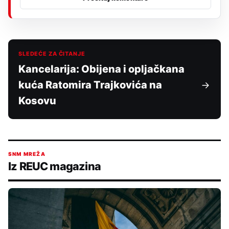
SLEDEĆE ZA ČITANJE
Kancelarija: Obijena i opljačkana
kuća Ratomira Trajkovića na
Kosovu
SNM MREŽA
Iz REUC magazina