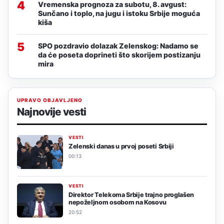
4
Vremenska prognoza za subotu, 8. avgust:
Sunčano i toplo, na jugu i istoku Srbije moguća
kiša
5
SPO pozdravio dolazak Zelenskog: Nadamo se
da će poseta doprineti što skorijem postizanju
mira
UPRAVO OBJAVLJENO
Najnovije vesti
VESTI
Zelenski danas u prvoj poseti Srbiji
00:13
VESTI
Direktor Telekoma Srbije trajno proglašen
nepoželjnom osobom na Kosovu
20:52