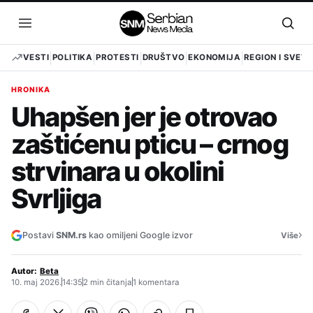
Pređi
na
Otvori
Otvo
sadržaj
meni
pret
VESTI
POLITIKA
PROTESTI
DRUŠTVO
EKONOMIJA
REGION I SVET
HRONIKA
Uhapšen jer je otrovao
zaštićenu pticu – crnog
strvinara u okolini
Svrljiga
›
Postavi
SNM.rs
kao omiljeni Google izvor
Više
Autor:
Beta
10. maj 2026.
14:35
2 min čitanja
1 komentara