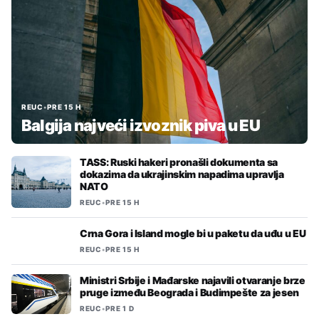
REUC
•
PRE 15 H
Balgija najveći izvoznik piva u EU
TASS: Ruski hakeri pronašli dokumenta sa
dokazima da ukrajinskim napadima upravlja
NATO
REUC
•
PRE 15 H
Crna Gora i Island mogle bi u paketu da uđu u EU
REUC
•
PRE 15 H
Ministri Srbije i Mađarske najavili otvaranje brze
pruge između Beograda i Budimpešte za jesen
REUC
•
PRE 1 D