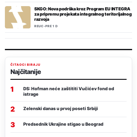
SKGO: Nova podrška kroz Program EU INTEGRA
za pripremu projekata integralnog teritorijalnog
razvoja
REUC
•
PRE 1 D
ČITAOCI BIRAJU
Najčitanije
1
DS: Hofman neće zaštititi Vučićev fond od
istrage
2
Zelenski danas u prvoj poseti Srbiji
3
Predsednik Ukrajine stigao u Beograd