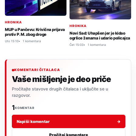
HRONIKA
HRONIKA
MUP u Pančevu: Krivična prijava
Novi Sad: Uhapšen jer je kidao
protiv P. M. zbog droge
ogrlice ženama i udario policajca
Uto 15:10
1 komentara
Čet 15:03
1 komentara
KOMENTARI ČITALACA
Vaše mišljenje je deo priče
Pročitajte stavove drugih čitalaca i uključite se u
razgovor.
1
KOMENTAR
Napiši komentar
→
Pročitaj komentare