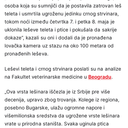
osoba koja su sumnjiči da je postavila zatrovan leš
teleta i usmrtila ugroženu jedinku crnog strvinara,
tokom noći između četvrtka 7. i petka 8. maja je
uklonila leševe teleta i ptice i pokušala da sakrije
dokaze“, kazali su oni i dodali da je pronađena
lovačka kamera uz stazu na oko 100 metara od
pronađenih leševa.
Leševi teleta i crnog strvinara poslati su na analize
na Fakultet veterinarske medicine u
Beogradu
.
„Ova vrsta lešinara iščezla je iz Srbije pre više
decenija, upravo zbog trovanja. Kolege iz regiona,
posebno Bugarske, ulažu ogromne napore i
višemilionska sredstva da ugrožene vrste lešinara
vrate u prirodna staništa. Svaka uginula ptica