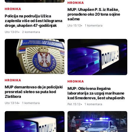
HRONIKA
MUP: Uhapšen P. S. iz Raške,
HRONIKA
pronađeno oko 20 tona sojine
Policija na području Užica
sačme
zaplenila više od šest kilograma
droge, uhapšen 47-godišnjak
Uto 15:13
1 komentara
Uto 13:01
2 komentara
HRONIKA
HRONIKA
MUP demantovao da je policijski
MUP: Otkrivena ilegalna
presretač sleteo sa puta kod
laboratorija za uzgoj marihuane
Zlatibora
kod Smedereva, šest uhapšenih
Uto 13:14
1 komentara
Pet 15:12
1 komentara