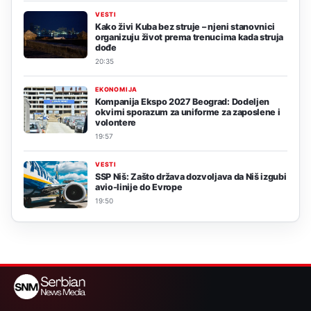
VESTI
Kako živi Kuba bez struje – njeni stanovnici
organizuju život prema trenucima kada struja
dođe
20:35
EKONOMIJA
Kompanija Ekspo 2027 Beograd: Dodeljen
okvirni sporazum za uniforme za zaposlene i
volontere
19:57
VESTI
SSP Niš: Zašto država dozvoljava da Niš izgubi
avio-linije do Evrope
19:50