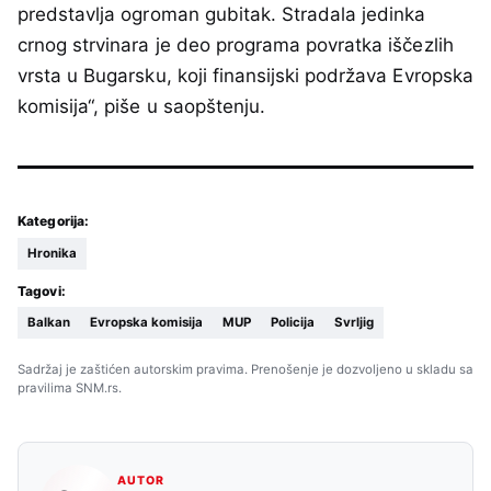
predstavlja ogroman gubitak. Stradala jedinka
crnog strvinara je deo programa povratka iščezlih
vrsta u Bugarsku, koji finansijski podržava Evropska
komisija“, piše u saopštenju.
Kategorija:
Hronika
Tagovi:
Balkan
Evropska komisija
MUP
Policija
Svrljig
Sadržaj je zaštićen autorskim pravima. Prenošenje je dozvoljeno u skladu sa
pravilima SNM.rs.
AUTOR