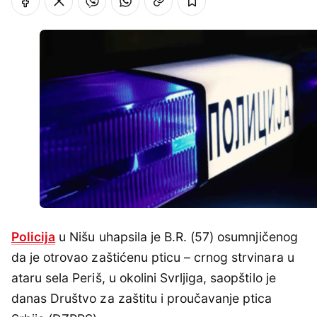
Policija
u Nišu uhapsila je B.R. (57) osumnjičenog
da je otrovao zaštićenu pticu – crnog strvinara u
ataru sela Periš, u okolini Svrljiga, saopštilo je
danas Društvo za zaštitu i proučavanje ptica