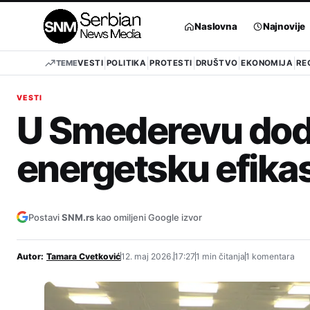
Pređi
na
Naslovna
Najnovije
sadržaj
TEME
VESTI
POLITIKA
PROTESTI
DRUŠTVO
EKONOMIJA
RE
VESTI
U Smederevu dode
energetsku efika
Postavi
SNM.rs
kao omiljeni Google izvor
Autor:
Tamara Cvetković
12. maj 2026.
17:27
1 min čitanja
1 komentara