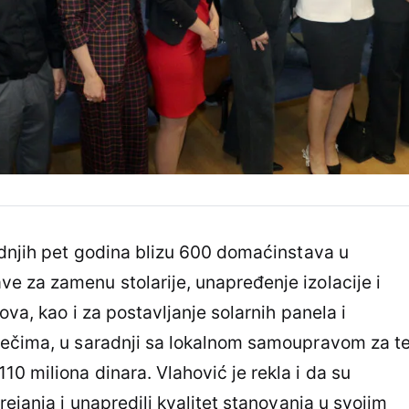
ednjih pet godina blizu 600 domaćinstava u
e za zamenu stolarije, unapređenje izolacije i
ova, kao i za postavljanje solarnih panela i
rečima, u saradnji sa lokalnom samoupravom za t
0 miliona dinara. Vlahović je rekla i da su
rejanja i unapredili kvalitet stanovanja u svojim