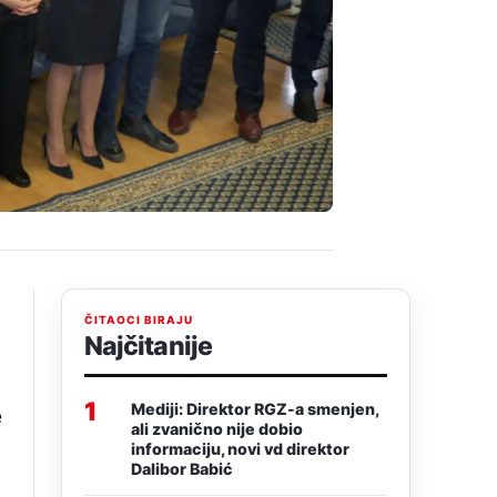
ČITAOCI BIRAJU
Najčitanije
1
Mediji: Direktor RGZ-a smenjen,
e
ali zvanično nije dobio
informaciju, novi vd direktor
Dalibor Babić