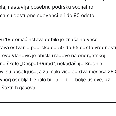
la, nastavlja posebnu podršku socijalno
a su dostupne subvencije i do 90 odsto
u 19 domaćinstava dobilo je značajno veće
tava ostvarilo podršku od 50 do 65 odsto vrednost
evu Vlahović je obišla i radove na energetskoj
edne škole „Despot Đurađ“, nekadašnje Srednje
vi su počeli juče, a za malo više od dva meseca 28
ivnog osoblja trebalo bi da dobije bolje uslove, uz
u štetnih gasova.