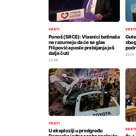
VESTI
VEST
Ponoš (SRCE): Vlasnici batinaša
Gute
ne razumeju da će se glas
zbog
Filipovića posle prebijanja još
podr
dalje čuti
22:01
22:06
VESTI
VEST
U eksploziji u predgrađu