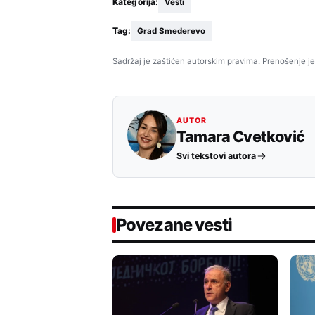
Kategorija:
Vesti
Tag:
Grad Smederevo
Sadržaj je zaštićen autorskim pravima. Prenošenje je
AUTOR
Tamara Cvetković
Svi tekstovi autora
Povezane vesti