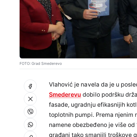
FOTO: Grad Smederevo
Vlahović je navela da je u posl
Smederevu
dobilo podršku držav
fasade, ugradnju efikasnijih kotl
toplotnih pumpi. Prema njenim 
namene obezbeđeno je više od 11
građani tako smanjili troškove g