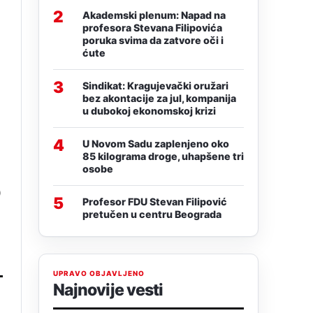
2
Akademski plenum: Napad na
profesora Stevana Filipovića
poruka svima da zatvore oči i
ćute
3
Sindikat: Kragujevački oružari
bez akontacije za jul, kompanija
u dubokoj ekonomskoj krizi
i
4
U Novom Sadu zaplenjeno oko
85 kilograma droge, uhapšene tri
osobe
0
5
Profesor FDU Stevan Filipović
pretučen u centru Beograda
UPRAVO OBJAVLJENO
Najnovije vesti