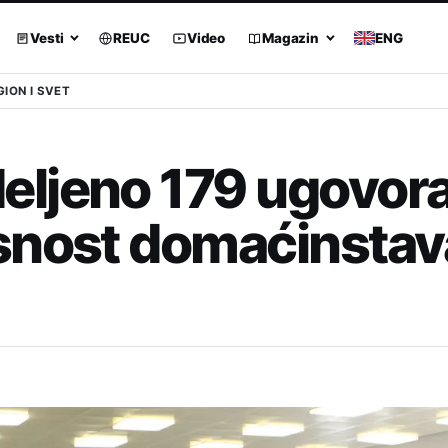
Vesti
REUC
Video
Magazin
ENG
GION I SVET
ljeno 179 ugovora
snost domaćinstav