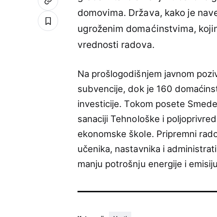
domovima. Država, kako je nave
ugroženim domaćinstvima, kojim
vrednosti radova.
Na prošlogodišnjem javnom poziv
subvencije, dok je 160 domaćins
investicije. Tokom posete Smeder
sanaciji Tehnološke i poljoprivr
ekonomske škole. Pripremni rado
učenika, nastavnika i administrat
manju potrošnju energije i emisij