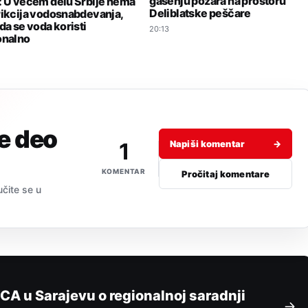
gašenju požara na prostoru
: U većem delu Srbije nema
Deliblatske peščare
rikcija vodosnabdevanja,
da se voda koristi
20:13
onalno
je deo
1
Napiši komentar
→
KOMENTAR
Pročitaj komentare
učite se u
CA u Sarajevu o regionalnoj saradnji