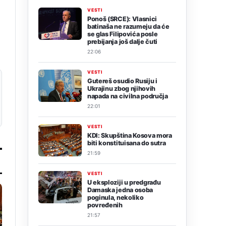
VESTI
Ponoš (SRCE): Vlasnici
batinaša ne razumeju da će
se glas Filipovića posle
prebijanja još dalje čuti
22:06
VESTI
Gutereš osudio Rusiju i
Ukrajinu zbog njihovih
napada na civilna područja
22:01
VESTI
KDI: Skupština Kosova mora
biti konstituisana do sutra
21:59
VESTI
U eksploziji u predgrađu
Damaska jedna osoba
poginula, nekoliko
povređenih
21:57