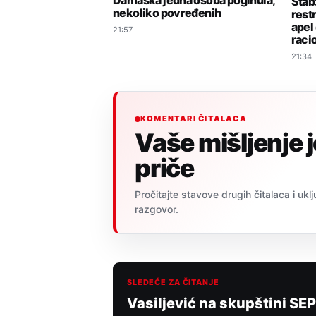
Damaska jedna osoba poginula,
Štab
nekoliko povređenih
rest
apel 
21:57
raci
21:34
KOMENTARI ČITALACA
Vaše mišljenje 
priče
Pročitajte stavove drugih čitalaca i uklj
razgovor.
SLEDEĆE ZA ČITANJE
Vasiljević na skupštini SEP