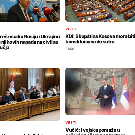
VESTI
I
KDI: Skupština Kosova mora bit
reš osudio Rusiju i Ukrajinu
konstituisana do sutra
 njihovih napada na civilna
učja
21:59
VESTI
I
Vučić: I vojska pomaže u