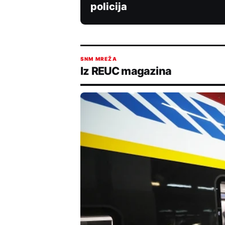
policija
SNM MREŽA
Iz REUC magazina