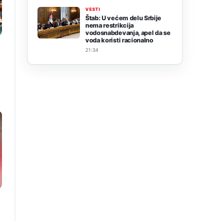
VESTI
Štab: U većem delu Srbije
nema restrikcija
vodosnabdevanja, apel da se
voda koristi racionalno
21:34
i