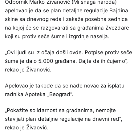
Odbornik Marko Živanović (Mi snaga naroda)
apelovao je da se plan detaljne regulacije Bajdina
skine sa dnevnog reda i zakaže posebna sednica
na kojoj će se razgovarati sa građanima Zvezdare
koji su protiv seče šume i izgrdnje naselja.
„Ovi ljudi su iz očaja došli ovde. Potpise protiv seče
šume je dalo 5.000 građana. Dajte da ih čujemo“,
rekao je Živanović.
Apelovao je takođe da se nađe novac za isplatu
radnika Apoteka „Beograd“.
„Pokažite solidarnost sa građanima, nemojte
stavljati plan detaljne regulacije na dnevni red“,
rekao je Živaović.