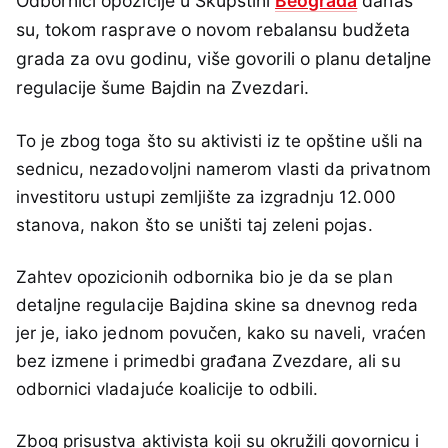
Odbornici opozicije u Skupštini
Beograda
danas
su, tokom rasprave o novom rebalansu budžeta
grada za ovu godinu, više govorili o planu detaljne
regulacije šume Bajdin na Zvezdari.
To je zbog toga što su aktivisti iz te opštine ušli na
sednicu, nezadovoljni namerom vlasti da privatnom
investitoru ustupi zemljište za izgradnju 12.000
stanova, nakon što se uništi taj zeleni pojas.
Zahtev opozicionih odbornika bio je da se plan
detaljne regulacije Bajdina skine sa dnevnog reda
jer je, iako jednom povučen, kako su naveli, vraćen
bez izmene i primedbi građana Zvezdare, ali su
odbornici vladajuće koalicije to odbili.
Zbog prisustva aktivista koji su okružili govornicu i