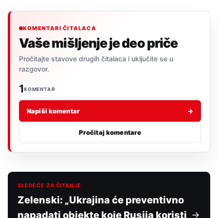
KOMENTARI ČITALACA
Vaše mišljenje je deo priče
Pročitajte stavove drugih čitalaca i uključite se u
razgovor.
1
KOMENTAR
Napiši komentar
→
Pročitaj komentare
SLEDEĆE ZA ČITANJE
Zelenski: „Ukrajina će preventivno
napadati objekte koje Rusija koristi