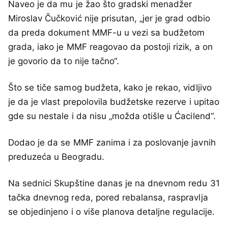
Naveo je da mu je žao što gradski menadžer
Miroslav Čučković nije prisutan, „jer je grad odbio
da preda dokument MMF-u u vezi sa budžetom
grada, iako je MMF reagovao da postoji rizik, a on
je govorio da to nije tačno“.
Što se tiče samog budžeta, kako je rekao, vidljivo
je da je vlast prepolovila budžetske rezerve i upitao
gde su nestale i da nisu „možda otišle u Ćacilend“.
Dodao je da se MMF zanima i za poslovanje javnih
preduzeća u Beogradu.
Na sednici Skupštine danas je na dnevnom redu 31
tačka dnevnog reda, pored rebalansa, raspravlja
se objedinjeno i o više planova detaljne regulacije.