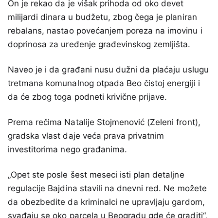
On je rekao da je višak prihoda od oko devet
milijardi dinara u budžetu, zbog čega je planiran
rebalans, nastao povećanjem poreza na imovinu i
doprinosa za uređenje građevinskog zemljišta.
Naveo je i da građani nusu dužni da plaćaju uslugu
tretmana komunalnog otpada Beo čistoj energiji i
da će zbog toga podneti krivične prijave.
Prema rečima Natalije Stojmenović (Zeleni front),
gradska vlast daje veća prava privatnim
investitorima nego građanima.
„Opet ste posle šest meseci isti plan detaljne
regulacije Bajdina stavili na dnevni red. Ne možete
da obezbedite da kriminalci ne upravljaju gardom,
svađaju se oko parcela u Beogradu gde će graditi“,