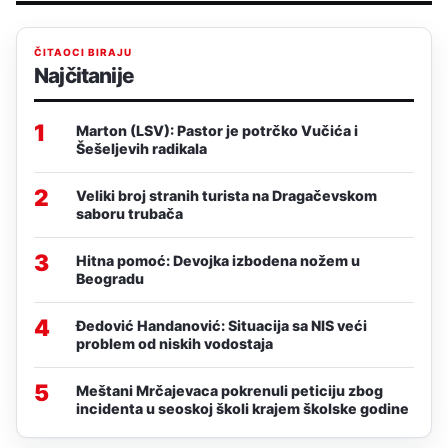
ČITAOCI BIRAJU
Najčitanije
1
Marton (LSV): Pastor je potrčko Vučića i
Šešeljevih radikala
2
Veliki broj stranih turista na Dragačevskom
saboru trubača
3
Hitna pomoć: Devojka izbodena nožem u
Beogradu
4
Đedović Handanović: Situacija sa NIS veći
problem od niskih vodostaja
5
Meštani Mrčajevaca pokrenuli peticiju zbog
incidenta u seoskoj školi krajem školske godine