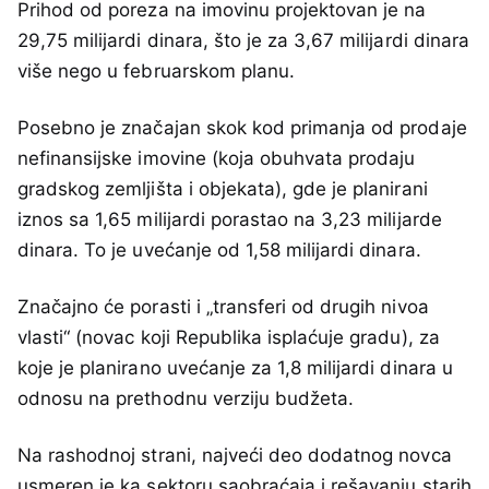
Prihod od poreza na imovinu projektovan je na
29,75 milijardi dinara, što je za 3,67 milijardi dinara
više nego u februarskom planu.
Posebno je značajan skok kod primanja od prodaje
nefinansijske imovine (koja obuhvata prodaju
gradskog zemljišta i objekata), gde je planirani
iznos sa 1,65 milijardi porastao na 3,23 milijarde
dinara. To je uvećanje od 1,58 milijardi dinara.
Značajno će porasti i „transferi od drugih nivoa
vlasti“ (novac koji Republika isplaćuje gradu), za
koje je planirano uvećanje za 1,8 milijardi dinara u
odnosu na prethodnu verziju budžeta.
Na rashodnoj strani, najveći deo dodatnog novca
usmeren je ka sektoru saobraćaja i rešavanju starih