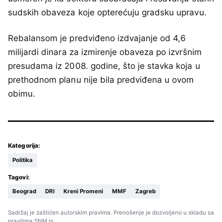
sudskih obaveza koje opterećuju gradsku upravu.
Rebalansom je predviđeno izdvajanje od 4,6
milijardi dinara za izmirenje obaveza po izvršnim
presudama iz 2008. godine, što je stavka koja u
prethodnom planu nije bila predviđena u ovom
obimu.
Kategorija:
Politika
Tagovi:
Beograd
DRI
Kreni Promeni
MMF
Zagreb
Sadržaj je zaštićen autorskim pravima. Prenošenje je dozvoljeno u skladu sa
pravilima SNM.rs.