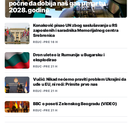
počne da dobija naš gas u martu
2028. godine
Konaković pisao UN zbog saslušavanja u RS
zaposlenih i saradnika Memorijalnog centra
Srebrenica
REUC
•
PRE 16 H
Dron uleteo iz Rumunije u Bugarsku i
eksplodirao
REUC
•
PRE 21 H
Vučić: Nikad nećemo praviti problem Ukrajini da
uđe u EU, ni reći: Primite prvo nas
REUC
•
PRE 21 H
BBC o poseti Zelenskog Beogradu (VIDEO)
REUC
•
PRE 21 H