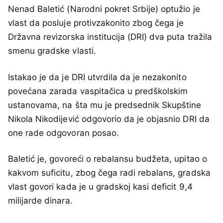
Nenad Baletić (Narodni pokret Srbije) optužio je
vlast da posluje protivzakonito zbog čega je
Državna revizorska institucija (DRI) dva puta tražila
smenu gradske vlasti.
Istakao je da je DRI utvrdila da je nezakonito
povećana zarada vaspitačica u predškolskim
ustanovama, na šta mu je predsednik Skupštine
Nikola Nikodijević odgovorio da je objasnio DRI da
one rade odgovoran posao.
Baletić je, govoreći o rebalansu budžeta, upitao o
kakvom suficitu, zbog čega radi rebalans, gradska
vlast govori kada je u gradskoj kasi deficit 9,4
milijarde dinara.