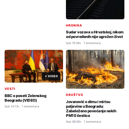
HRONIKA
Sudar vozova u Hrvatskoj, nikom
od povređenih nije ugrožen život
Sub 19:38
1 komentara
VIDEO
VESTI
DRUŠTVO
BBC o poseti Zelenskog
Beogradu (VIDEO)
Jovanović o dimu i mirisu
paljevine u Beogradu:
Sub 14:13
1 komentara
Zabeleženo povećanje nekih
PM10 čestica
Sub 08:58
1 komentara