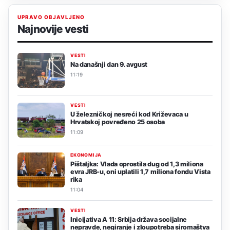
UPRAVO OBJAVLJENO
Najnovije vesti
VESTI
Na današnji dan 9. avgust
11:19
VESTI
U železničkoj nesreći kod Križevaca u
Hrvatskoj povređeno 25 osoba
11:09
EKONOMIJA
Pištaljka: Vlada oprostila dug od 1,3 miliona
evra JRB-u, oni uplatili 1,7 miliona fondu Vista
rika
11:04
VESTI
Inicijativa A 11: Srbija država socijalne
nepravde, negiranje i zloupotreba siromaštva