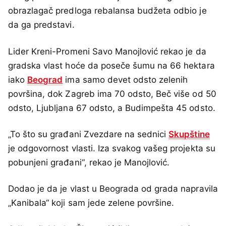
obrazlagač predloga rebalansa budžeta odbio je
da ga predstavi.
Lider Kreni-Promeni Savo Manojlović rekao je da
gradska vlast hoće da poseče šumu na 66 hektara
iako
Beograd
ima samo devet odsto zelenih
površina, dok Zagreb ima 70 odsto, Beč više od 50
odsto, Ljubljana 67 odsto, a Budimpešta 45 odsto.
„To što su građani Zvezdare na sednici
Skupštine
je odgovornost vlasti. Iza svakog vašeg projekta su
pobunjeni građani“, rekao je Manojlović.
Dodao je da je vlast u Beograda od grada napravila
„Kanibala“ koji sam jede zelene površine.