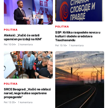
POLITIKA
POLITIKA
SSP: Kritika raspodele novca u
Aleksić: „Vučić će ostati
kulturi i dodele sredstava
upamćen po izdaji na KiM“
Touchsoundu
Pet 10:04
2 komentara
Pet 15:16
1 komentara
POLITIKA
SRCE Beograd: „Vučić ne obilazi
narod, nego kulise sopstvene
propagande“
Pet 13:35
1 komentara