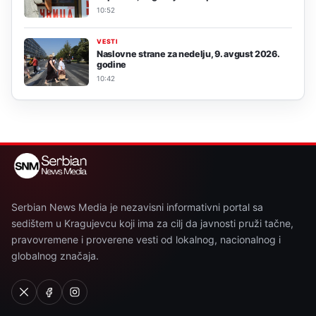
10:52
VESTI
Naslovne strane za nedelju, 9. avgust 2026.
godine
10:42
Serbian News Media je nezavisni informativni portal sa
sedištem u Kragujevcu koji ima za cilj da javnosti pruži tačne,
pravovremene i proverene vesti od lokalnog, nacionalnog i
globalnog značaja.