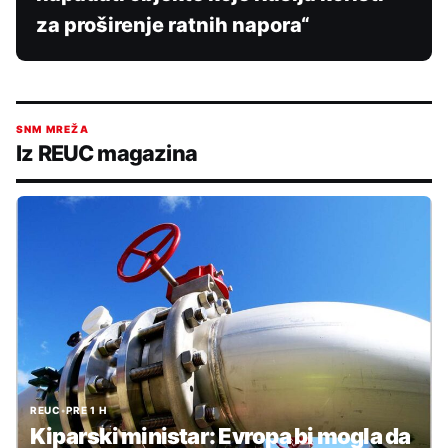
za proširenje ratnih napora“
SNM MREŽA
Iz REUC magazina
REUC
•
PRE 1 H
Kiparski ministar: Evropa bi mogla da