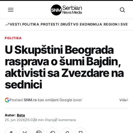
Pređi
na
Otvori
Otvo
sadržaj
meni
pret
VESTI
POLITIKA
PROTESTI
DRUŠTVO
EKONOMIJA
REGION I SVET
POLITIKA
U Skupštini Beograda
rasprava o šumi Bajdin,
aktivisti sa Zvezdare na
sednici
›
Postavi
SNM.rs
kao omiljeni Google izvor
Više
Autor:
Beta
25. jun 2026.
15:02
4 min čitanja
1 komentara