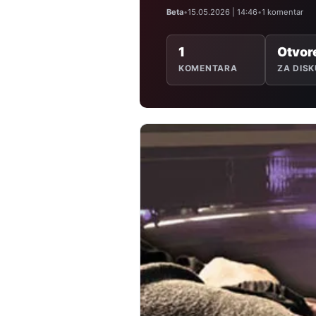
Beta
•
15.05.2026 | 14:46
•
1 komentar
1
Otvor
KOMENTARA
ZA DISK