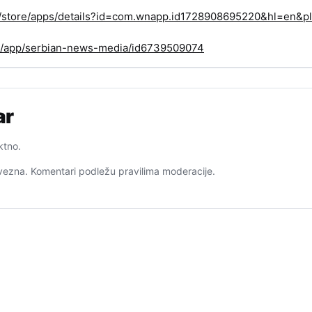
om/store/apps/details?id=com.wnapp.id1728908695220&hl=en&pl
us/app/serbian-news-media/id6739509074
ar
ktno.
ezna. Komentari podležu pravilima moderacije.