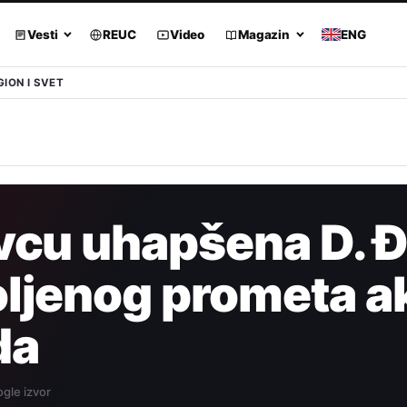
Vesti
REUC
Video
Magazin
ENG
GION I SVET
vcu uhapšena D. Đ
ljenog prometa a
da
gle izvor