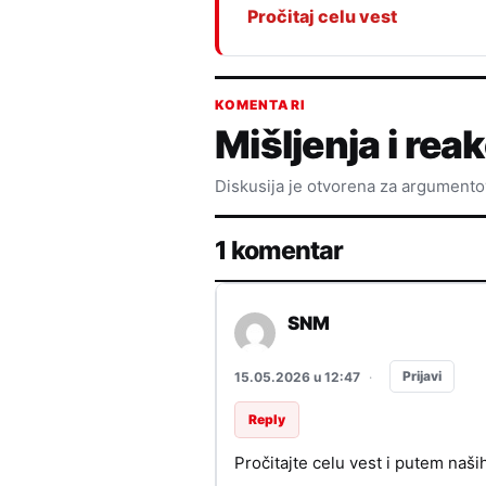
Pročitaj celu vest
KOMENTARI
Mišljenja i reak
Diskusija je otvorena za argument
1 komentar
SNM
Prijavi
15.05.2026 u 12:47
·
Reply
Pročitajte celu vest i putem naši