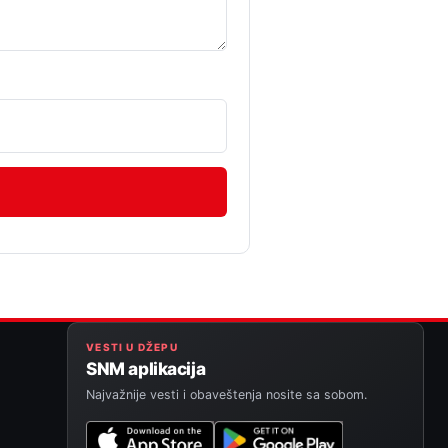
VESTI U DŽEPU
SNM aplikacija
Najvažnije vesti i obaveštenja nosite sa sobom.