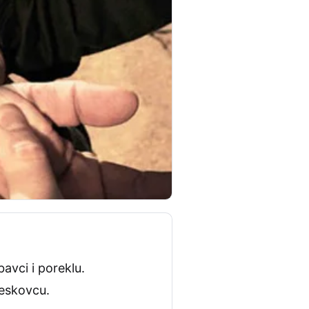
avci i poreklu.
Leskovcu.