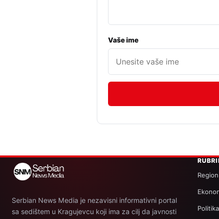
Vaše ime
RUBR
Region
Ekonom
Serbian News Media je nezavisni informativni portal
Politik
sa sedištem u Kragujevcu koji ima za cilj da javnosti