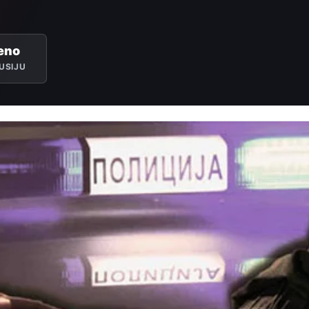
eno
USIJU