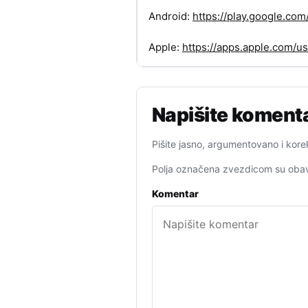
Android:
https://play.google.c
Apple:
https://apps.apple.com/
Napišite koment
Pišite jasno, argumentovano i kore
Polja označena zvezdicom su obav
Komentar