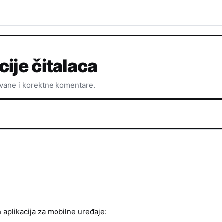
cije čitalaca
ovane i korektne komentare.
h aplikacija za mobilne uređaje: