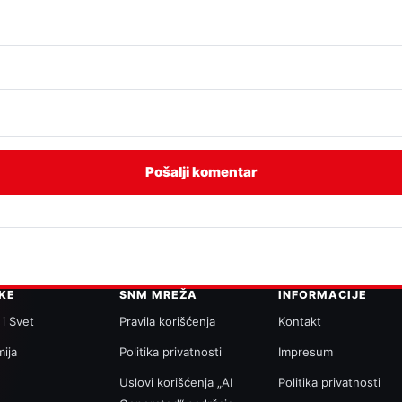
IKE
SNM MREŽA
INFORMACIJE
 i Svet
Pravila korišćenja
Kontakt
ija
Politika privatnosti
Impresum
a
Uslovi korišćenja „AI
Politika privatnosti