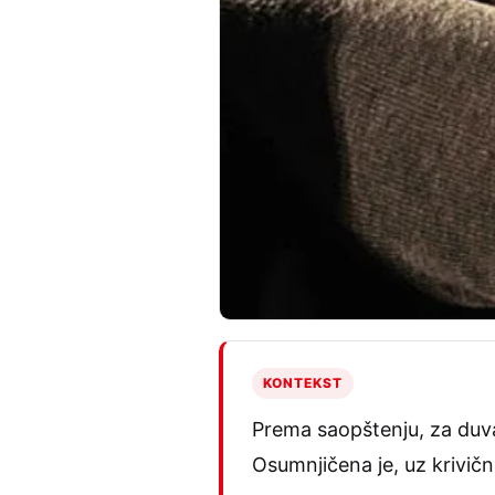
KONTEKST
Prema saopštenju, za duva
Osumnjičena je, uz krivič