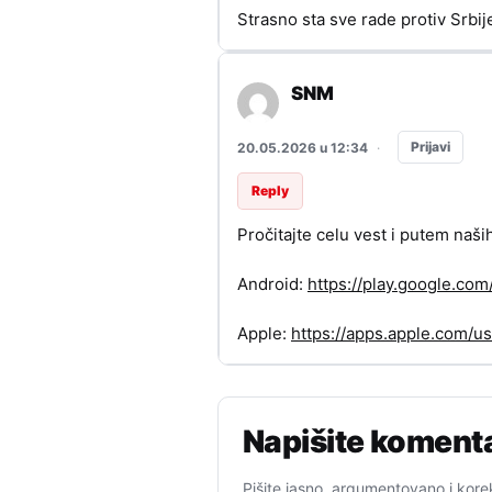
Strasno sta sve rade protiv Srbije
SNM
Prijavi
20.05.2026 u 12:34
·
Reply
Pročitajte celu vest i putem naši
Android:
https://play.google.c
Apple:
https://apps.apple.com/
Napišite koment
Pišite jasno, argumentovano i kore