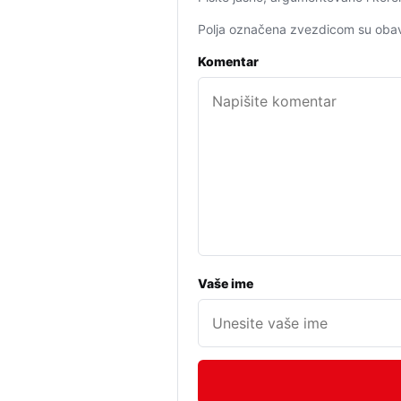
Polja označena zvezdicom su obav
Komentar
Vaše ime