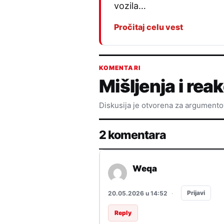
vozila…
Pročitaj celu vest
KOMENTARI
Mišljenja i reak
Diskusija je otvorena za argument
2 komentara
Weqa
Prijavi
20.05.2026 u 14:52
·
Reply