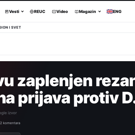
Vesti
REUC
Video
Magazin
ENG
GION I SVET
vu zaplenjen reza
a prijava protiv D.
gle izvor
2 komentara