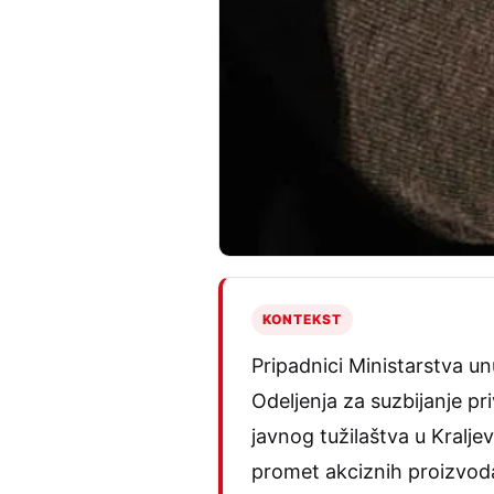
KONTEKST
Pripadnici Ministarstva unu
Odeljenja za suzbijanje pr
javnog tužilaštva u Kralje
promet akciznih proizvoda,