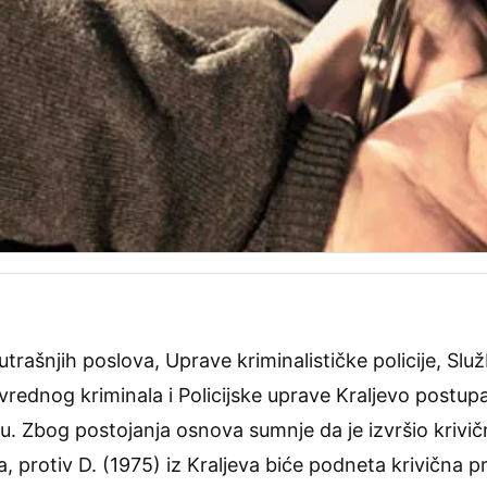
trašnjih poslova, Uprave kriminalističke policije, Služ
ivrednog kriminala i Policijske uprave Kraljevo postu
vu. Zbog postojanja osnova sumnje da je izvršio krivi
 protiv D. (1975) iz Kraljeva biće podneta krivična pri