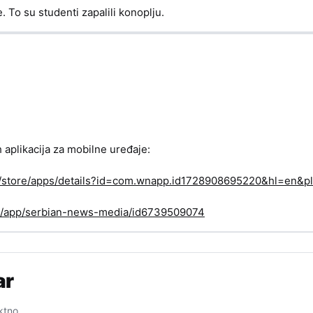
. To su studenti zapalili konoplju.
h aplikacija za mobilne uređaje:
om/store/apps/details?id=com.wnapp.id1728908695220&hl=en&pl
us/app/serbian-news-media/id6739509074
ar
ktno.