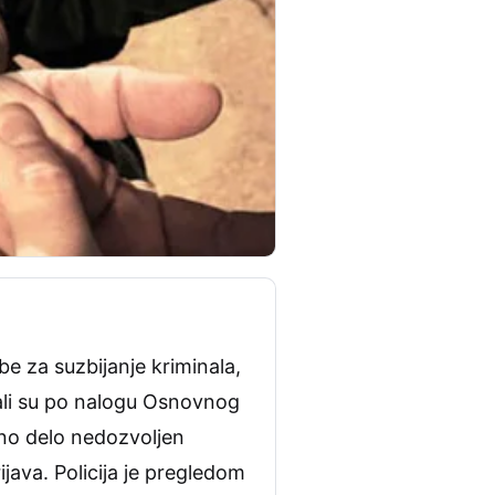
be za suzbijanje kriminala,
pali su po nalogu Osnovnog
čno delo nedozvoljen
java. Policija je pregledom