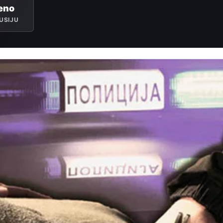
eno
USIJU