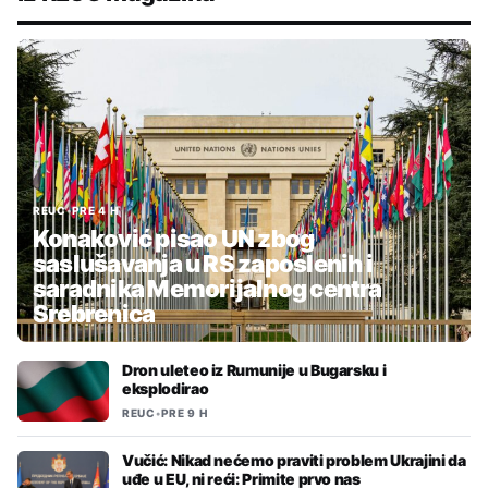
REUC
•
PRE 4 H
Konaković pisao UN zbog
saslušavanja u RS zaposlenih i
saradnika Memorijalnog centra
Srebrenica
Dron uleteo iz Rumunije u Bugarsku i
eksplodirao
REUC
•
PRE 9 H
Vučić: Nikad nećemo praviti problem Ukrajini da
uđe u EU, ni reći: Primite prvo nas