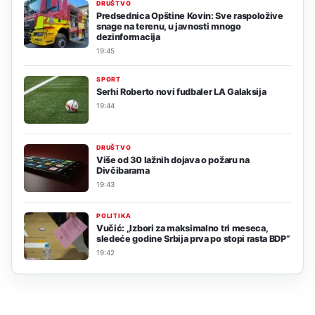
DRUŠTVO
Predsednica Opštine Kovin: Sve raspoložive
snage na terenu, u javnosti mnogo
dezinformacija
19:45
SPORT
Serhi Roberto novi fudbaler LA Galaksija
19:44
DRUŠTVO
Više od 30 lažnih dojava o požaru na
Divčibarama
19:43
POLITIKA
Vučić: „Izbori za maksimalno tri meseca,
sledeće godine Srbija prva po stopi rasta BDP“
19:42