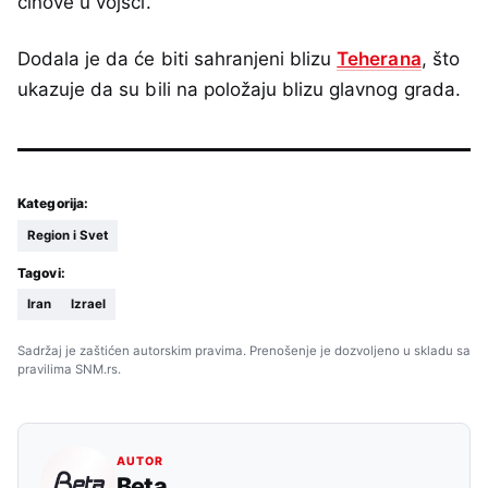
činove u vojsci.
Dodala je da će biti sahranjeni blizu
Teherana
, što
ukazuje da su bili na položaju blizu glavnog grada.
Kategorija:
Region i Svet
Tagovi:
Iran
Izrael
Sadržaj je zaštićen autorskim pravima. Prenošenje je dozvoljeno u skladu sa
pravilima SNM.rs.
AUTOR
Beta