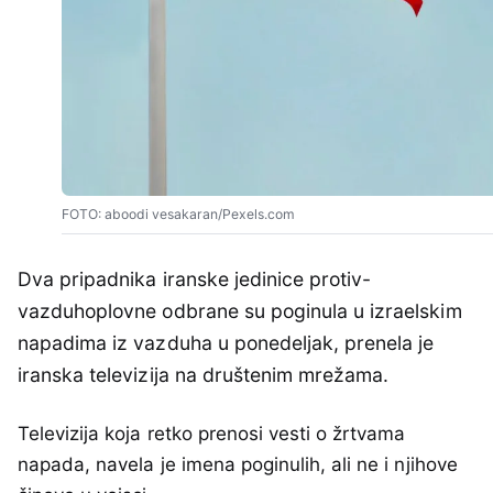
FOTO: aboodi vesakaran/Pexels.com
Dva pripadnika iranske jedinice protiv-
vazduhoplovne odbrane su poginula u izraelskim
napadima iz vazduha u ponedeljak, prenela je
iranska televizija na društenim mrežama.
Televizija koja retko prenosi vesti o žrtvama
napada, navela je imena poginulih, ali ne i njihove