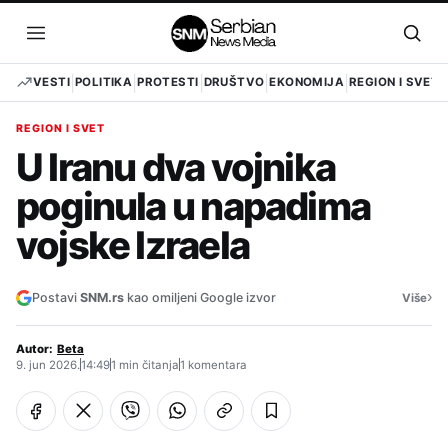
Pređi
na
Otvori
Otvo
sadržaj
meni
pret
VESTI
POLITIKA
PROTESTI
DRUŠTVO
EKONOMIJA
REGION I SVET
REGION I SVET
U Iranu dva vojnika
poginula u napadima
vojske Izraela
›
Postavi
SNM.rs
kao omiljeni Google izvor
Više
Autor:
Beta
9. jun 2026.
14:49
1 min čitanja
1 komentara