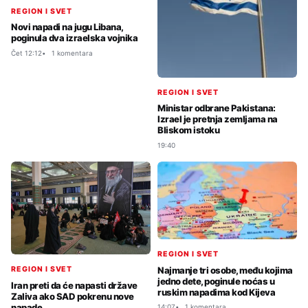
REGION I SVET
Novi napadi na jugu Libana,
poginula dva izraelska vojnika
Čet 12:12
1 komentara
REGION I SVET
Ministar odbrane Pakistana:
Izrael je pretnja zemljama na
Bliskom istoku
19:40
REGION I SVET
Najmanje tri osobe, među kojima
REGION I SVET
jedno dete, poginule noćas u
Iran preti da će napasti države
ruskim napadima kod Kijeva
Zaliva ako SAD pokrenu nove
napade
14:07
1 komentara