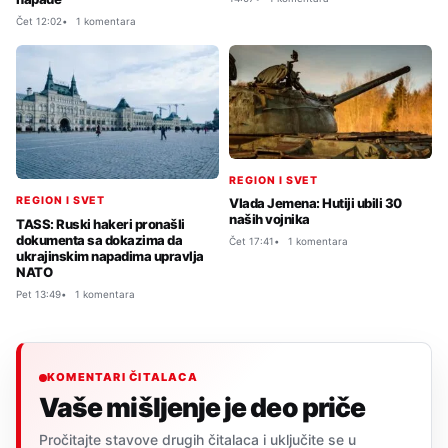
Čet 12:02
1 komentara
REGION I SVET
REGION I SVET
Vlada Jemena: Hutiji ubili 30
naših vojnika
TASS: Ruski hakeri pronašli
dokumenta sa dokazima da
Čet 17:41
1 komentara
ukrajinskim napadima upravlja
NATO
Pet 13:49
1 komentara
KOMENTARI ČITALACA
Vaše mišljenje je deo priče
Pročitajte stavove drugih čitalaca i uključite se u