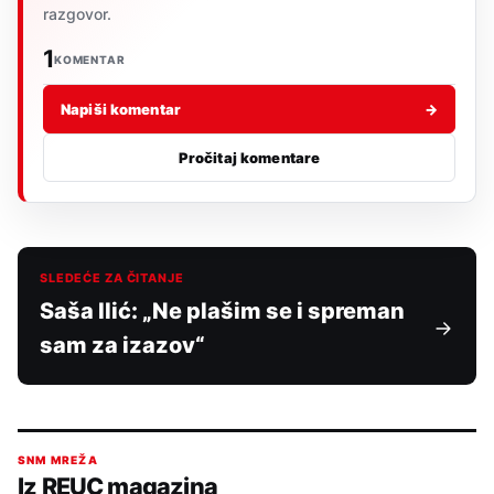
razgovor.
1
KOMENTAR
Napiši komentar
→
Pročitaj komentare
SLEDEĆE ZA ČITANJE
Saša Ilić: „Ne plašim se i spreman
sam za izazov“
SNM MREŽA
Iz REUC magazina