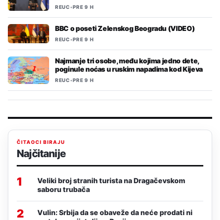
REUC
•
PRE 9 H
BBC o poseti Zelenskog Beogradu (VIDEO)
REUC
•
PRE 9 H
Najmanje tri osobe, među kojima jedno dete,
poginule noćas u ruskim napadima kod Kijeva
REUC
•
PRE 9 H
ČITAOCI BIRAJU
Najčitanije
1
Veliki broj stranih turista na Dragačevskom
saboru trubača
2
Vulin: Srbija da se obaveže da neće prodati ni