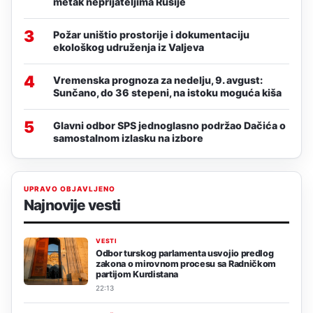
metak neprijateljima Rusije
3
Požar uništio prostorije i dokumentaciju
ekološkog udruženja iz Valjeva
4
Vremenska prognoza za nedelju, 9. avgust:
Sunčano, do 36 stepeni, na istoku moguća kiša
5
Glavni odbor SPS jednoglasno podržao Dačića o
samostalnom izlasku na izbore
UPRAVO OBJAVLJENO
Najnovije vesti
VESTI
Odbor turskog parlamenta usvojio predlog
zakona o mirovnom procesu sa Radničkom
partijom Kurdistana
22:13