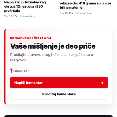
Na području Južnobačkog
oduzeo oko 416 grama sumnjive
okruga 12 nezgoda i 280
biljne materije
prekršaja
Sre 13:43
1 komentara
Sre 13:47
1 komentara
KOMENTARI ČITALACA
Vaše mišljenje je deo priče
Pročitajte stavove drugih čitalaca i uključite se u
razgovor.
1
KOMENTAR
Napiši komentar
→
Pročitaj komentare