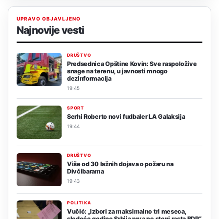
UPRAVO OBJAVLJENO
Najnovije vesti
DRUŠTVO
Predsednica Opštine Kovin: Sve raspoložive
snage na terenu, u javnosti mnogo
dezinformacija
19:45
SPORT
Serhi Roberto novi fudbaler LA Galaksija
19:44
DRUŠTVO
Više od 30 lažnih dojava o požaru na
Divčibarama
19:43
POLITIKA
Vučić: „Izbori za maksimalno tri meseca,
sledeće godine Srbija prva po stopi rasta BDP“