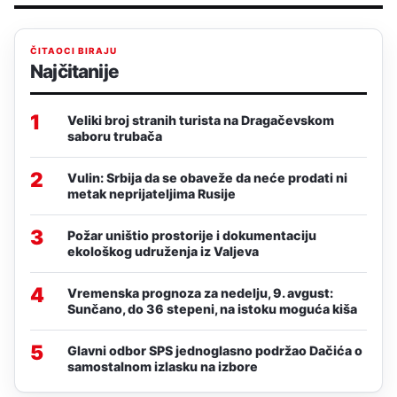
ČITAOCI BIRAJU
Najčitanije
1
Veliki broj stranih turista na Dragačevskom
saboru trubača
2
Vulin: Srbija da se obaveže da neće prodati ni
metak neprijateljima Rusije
3
Požar uništio prostorije i dokumentaciju
ekološkog udruženja iz Valjeva
4
Vremenska prognoza za nedelju, 9. avgust:
Sunčano, do 36 stepeni, na istoku moguća kiša
5
Glavni odbor SPS jednoglasno podržao Dačića o
samostalnom izlasku na izbore