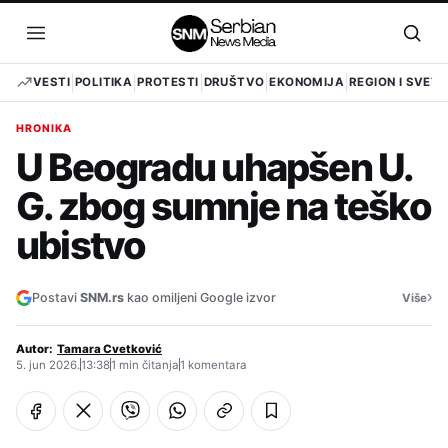
Pređi
na
Otvori
Otvo
sadržaj
meni
pret
VESTI
POLITIKA
PROTESTI
DRUŠTVO
EKONOMIJA
REGION I SVET
HRONIKA
U Beogradu uhapšen U.
G. zbog sumnje na teško
ubistvo
›
Postavi
SNM.rs
kao omiljeni Google izvor
Više
Autor:
Tamara Cvetković
5. jun 2026.
13:38
1 min čitanja
1 komentara