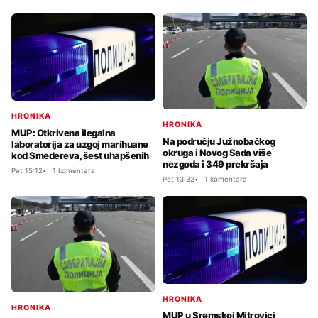
HRONIKA
HRONIKA
MUP: Otkrivena ilegalna
Na području Južnobačkog
laboratorija za uzgoj marihuane
okruga i Novog Sada više
kod Smedereva, šest uhapšenih
nezgoda i 349 prekršaja
Pet 15:12
1 komentara
Pet 13:32
1 komentara
HRONIKA
HRONIKA
MUP u Sremskoj Mitrovici