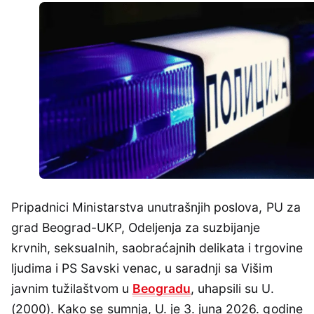
Pripadnici Ministarstva unutrašnjih poslova, PU za
grad Beograd-UKP, Odeljenja za suzbijanje
krvnih, seksualnih, saobraćajnih delikata i trgovine
ljudima i PS Savski venac, u saradnji sa Višim
javnim tužilaštvom u
Beogradu
, uhapsili su U.
(2000). Kako se sumnja, U. je 3. juna 2026. godine