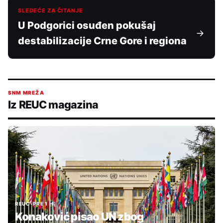
SLEDEĆE ZA ČITANJE
U Podgorici osuđen pokušaj
destabilizacije Crne Gore i regiona
SNM MREŽA
Iz REUC magazina
REUC
•
PRE 1 H
Konaković pisao UN zbog