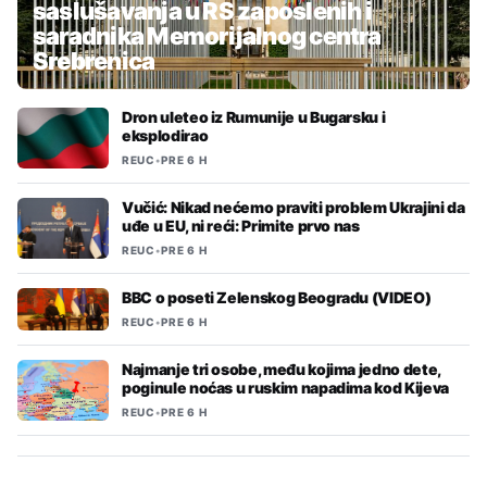
saslušavanja u RS zaposlenih i
saradnika Memorijalnog centra
Srebrenica
Dron uleteo iz Rumunije u Bugarsku i
eksplodirao
REUC
•
PRE 6 H
Vučić: Nikad nećemo praviti problem Ukrajini da
uđe u EU, ni reći: Primite prvo nas
REUC
•
PRE 6 H
BBC o poseti Zelenskog Beogradu (VIDEO)
REUC
•
PRE 6 H
Najmanje tri osobe, među kojima jedno dete,
poginule noćas u ruskim napadima kod Kijeva
REUC
•
PRE 6 H