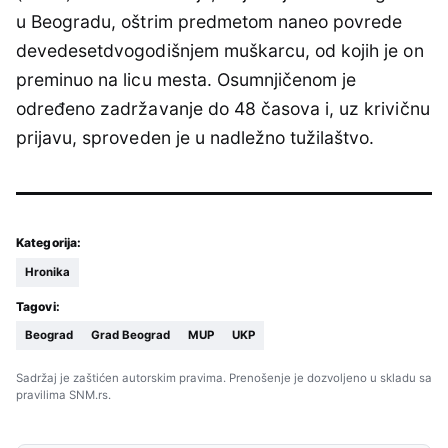
u Beogradu, oštrim predmetom naneo povrede
devedesetdvogodišnjem muškarcu, od kojih je on
preminuo na licu mesta. Osumnjičenom je
određeno zadržavanje do 48 časova i, uz krivičnu
prijavu, sproveden je u nadležno tužilaštvo.
Kategorija:
Hronika
Tagovi:
Beograd
Grad Beograd
MUP
UKP
Sadržaj je zaštićen autorskim pravima. Prenošenje je dozvoljeno u skladu sa
pravilima SNM.rs.