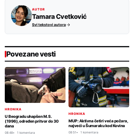
AUTOR
Tamara Cvetković
Svi tekstovi autora
Povezane vesti
HRONIKA
HRONIKA
U Beogradu uhapšen M. S.
MUP: Aktivna četiri veća požara,
(1996), određen pritvor do 30
najveći u Šumaraku kod Kovina
dana
08:51
1 komentara
08:48
1 komentara