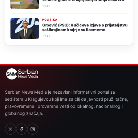
19:42
POLITIKA
Grbović (PSG): Vučićeve izjave o prijateljstvu
sa Ukrajinom krajnje su licemerne
19:41
Serbian News Media je nezavisni informativni portal sa
sedištem u Kragujevcu koji ima za cilj da javnosti pruži tačne,
pravovremene i proverene vesti od lokalnog, nacionalnog i
globalnog značaja.