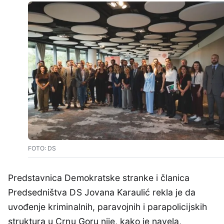
FOTO: DS
Predstavnica Demokratske stranke i članica
Predsedništva DS Jovana Karaulić rekla je da
uvođenje kriminalnih, paravojnih i parapolicijskih
struktura u Crnu Goru nije, kako je navela,