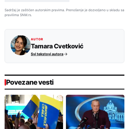
Sadržaj je zaštićen autorskim pravima. Prenošenje je dozvoljeno u skladu sa
pravilima SNM.rs.
AUTOR
Tamara Cvetković
Svi tekstovi autora
Povezane vesti