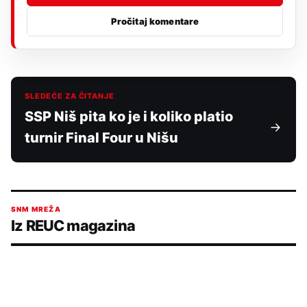
Pročitaj komentare
SLEDEĆE ZA ČITANJE
SSP Niš pita ko je i koliko platio
turnir Final Four u Nišu
SNM MREŽA
Iz REUC magazina