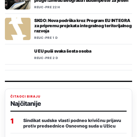
pruge između Beograda i Budimpešte za jesen
REUC
•
PRE 22 H
SKGO: Nova podrška kroz Program EU INTEGRA
za pripremu projekata integralnog teritorijalnog
razvoja
REUC
•
PRE 1 D
U EU puši svaka šesta osoba
REUC
•
PRE 2 D
ČITAOCI BIRAJU
Najčitanije
1
Sindikat sudske vlasti podneo krivičnu prijavu
protiv predsednice Osnovnog suda u Užicu