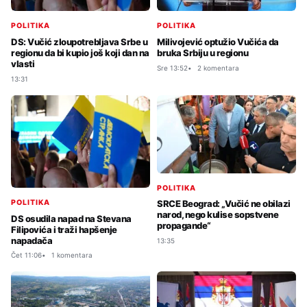
POLITIKA
POLITIKA
DS: Vučić zloupotrebljava Srbe u
Milivojević optužio Vučića da
regionu da bi kupio još koji dan na
bruka Srbiju u regionu
vlasti
Sre 13:52
2 komentara
13:31
POLITIKA
POLITIKA
SRCE Beograd: „Vučić ne obilazi
narod, nego kulise sopstvene
DS osudila napad na Stevana
propagande“
Filipovića i traži hapšenje
napadača
13:35
Čet 11:06
1 komentara