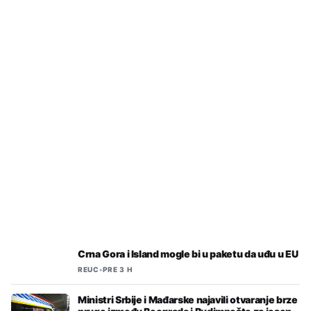
REUC
•
PRE 3 H
TASS: Ruski hakeri pronašli
dokumenta sa dokazima da
ukrajinskim napadima upravlja NATO
Crna Gora i Island mogle bi u paketu da uđu u EU
REUC
•
PRE 3 H
Ministri Srbije i Mađarske najavili otvaranje brze