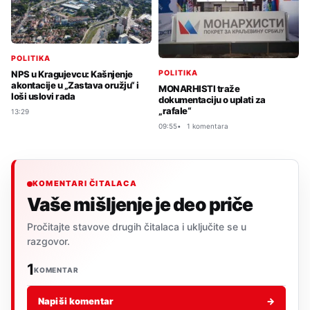
POLITIKA
POLITIKA
NPS u Kragujevcu: Kašnjenje
akontacije u „Zastava oružju“ i
MONARHISTI traže
loši uslovi rada
dokumentaciju o uplati za
„rafale“
13:29
09:55
1 komentara
KOMENTARI ČITALACA
Vaše mišljenje je deo priče
Pročitajte stavove drugih čitalaca i uključite se u
razgovor.
1
KOMENTAR
Napiši komentar
→