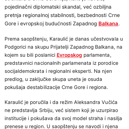
pojedinačni diplomatski skandal, već ozbiljna
pretnja regionalnoj stabilnosti, bezbednosti Crne
Gore i evropskoj budućnosti Zapadnog
Balkana
.
Prema saopštenju, Karaulić je danas učestvovala u
Podgorici na skupu Prijatelji Zapadnog Balkana, na
kojem su bili poslanici
Evropskog
parlamenta,
predstavnici nacionalnih parlamenata iz porodice
socijaldemokrata i regionalni eksperti. Na njen
predlog, u zaključke skupa uneta je osuda
pokušaja destabilizacije Crne Gore i regiona.
Karaulić je poručila i da režim Aleksandra Vučića
ne predstavlja Srbiju, već sistem koji je uzurpirao
institucije i pokušava da svoj model straha i nasilja
prenese u region. U saopštenju se navodi i njena