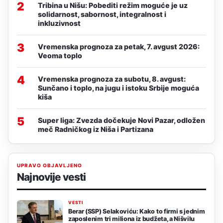
2
Tribina u Nišu: Pobediti režim moguće je uz
solidarnost, sabornost, integralnost i
inkluzivnost
3
Vremenska prognoza za petak, 7. avgust 2026:
Veoma toplo
4
Vremenska prognoza za subotu, 8. avgust:
Sunčano i toplo, na jugu i istoku Srbije moguća
kiša
5
Super liga: Zvezda dočekuje Novi Pazar, odložen
meč Radničkog iz Niša i Partizana
UPRAVO OBJAVLJENO
Najnovije vesti
VESTI
Berar (SSP) Selakoviću: Kako to firmi s jednim
zaposlenim tri miliona iz budžeta, a Nišvilu