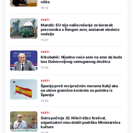
ništa
16:12
VESTI
Mandić: EU nije našla rešenje za boravak
prevoznika u Šengen zoni, sastanak sledeće
nedelje
15:57
VESTI
Krkobabić: Nijedno veće selo ne sme da bude
bez Dobrovoljnog vatrogasnog društva
15:55
VESTI
Španija preti recipročnim merama Italiji ako
ne ukine granične kontrole za putnike iz
Španije
15:54
VESTI
Sutra počinje 32. Nišvil džez festival,
organizatori nisu dobili podršku Ministarstva
kulture
15:19