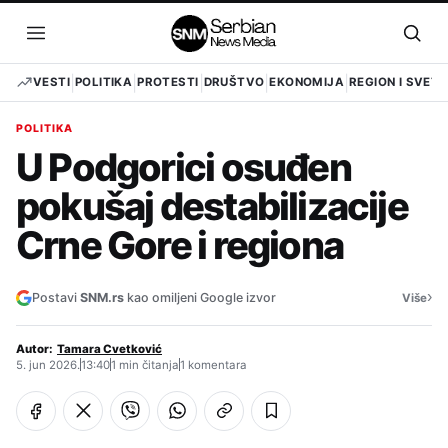
Pređi
na
Otvori
Otvo
sadržaj
meni
pret
VESTI
POLITIKA
PROTESTI
DRUŠTVO
EKONOMIJA
REGION I SVET
POLITIKA
U Podgorici osuđen
pokušaj destabilizacije
Crne Gore i regiona
›
Postavi
SNM.rs
kao omiljeni Google izvor
Više
Autor:
Tamara Cvetković
5. jun 2026.
13:40
1 min čitanja
1 komentara