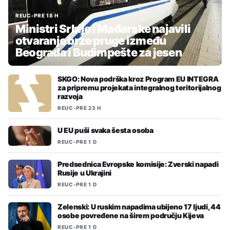
REUC
•
PRE 18 H
Ministri Srbije i Mađarske najavili
otvaranje brze pruge između
Beograda i Budimpešte za jesen
SKGO: Nova podrška kroz Program EU INTEGRA
za pripremu projekata integralnog teritorijalnog
razvoja
REUC
•
PRE 23 H
U EU puši svaka šesta osoba
REUC
•
PRE 1 D
Predsednica Evropske komisije: Zverski napadi
Rusije u Ukrajini
REUC
•
PRE 1 D
Zelenski: U ruskim napadima ubijeno 17 ljudi, 44
osobe povređene na širem području Kijeva
REUC
•
PRE 1 D