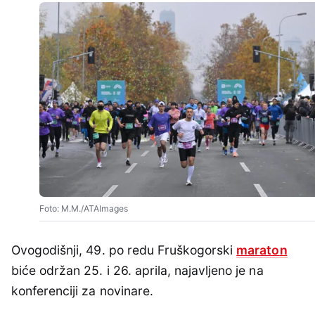
Foto: M.M./ATAImages
Ovogodišnji, 49. po redu Fruškogorski
maraton
biće održan 25. i 26. aprila, najavljeno je na
konferenciji za novinare.