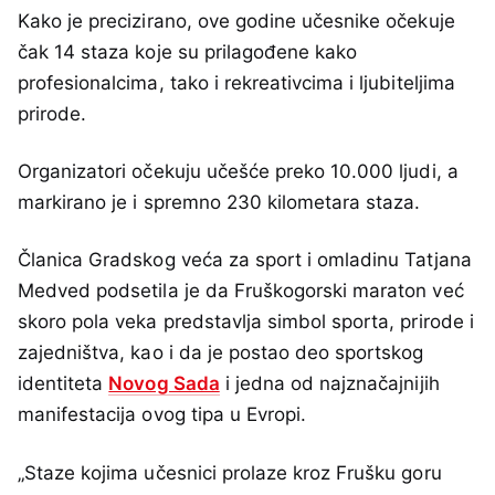
Kako je precizirano, ove godine učesnike očekuje
čak 14 staza koje su prilagođene kako
profesionalcima, tako i rekreativcima i ljubiteljima
prirode.
Organizatori očekuju učešće preko 10.000 ljudi, a
markirano je i spremno 230 kilometara staza.
Članica Gradskog veća za sport i omladinu Tatjana
Medved podsetila je da Fruškogorski maraton već
skoro pola veka predstavlja simbol sporta, prirode i
zajedništva, kao i da je postao deo sportskog
identiteta
Novog Sada
i jedna od najznačajnijih
manifestacija ovog tipa u Evropi.
„Staze kojima učesnici prolaze kroz Frušku goru