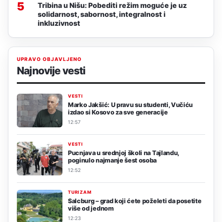
5
Tribina u Nišu: Pobediti režim moguće je uz
solidarnost, sabornost, integralnost i
inkluzivnost
UPRAVO OBJAVLJENO
Najnovije vesti
VESTI
Marko Jakšić: U pravu su studenti, Vučiću
izdao si Kosovo za sve generacije
12:57
VESTI
Pucnjava u srednjoj školi na Tajlandu,
poginulo najmanje šest osoba
12:52
TURIZAM
Salcburg – grad koji ćete poželeti da posetite
više od jednom
12:23