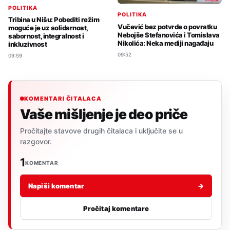
POLITIKA
POLITIKA
Tribina u Nišu: Pobediti režim
Vučević bez potvrde o povratku
moguće je uz solidarnost,
Nebojše Stefanovića i Tomislava
sabornost, integralnost i
Nikolića: Neka mediji nagađaju
inkluzivnost
09:52
09:59
KOMENTARI ČITALACA
Vaše mišljenje je deo priče
Pročitajte stavove drugih čitalaca i uključite se u
razgovor.
1
KOMENTAR
Napiši komentar
→
Pročitaj komentare