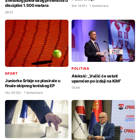
Svetskog juniorskog prvenstva u
disciplini 1.500 metara
Sre 14:01
1 komentara
09:51
POLITIKA
SPORT
Aleksić: „Vučić će ostati
Juniorke Srbije se plasirale u
upamćen po izdaji na KiM“
finale ekipnog teniskog EP
10:04
Uto 20:32
1 komentara