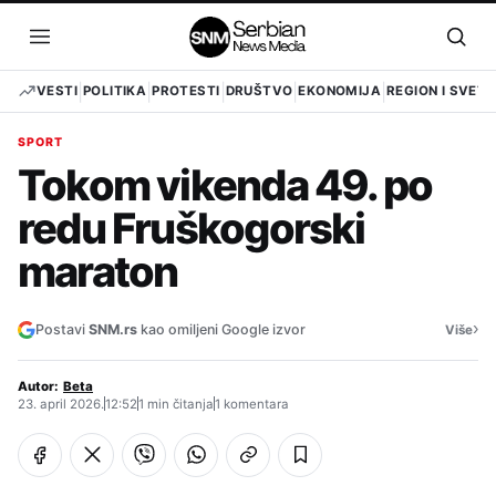
Pređi
na
Otvori
Otvo
sadržaj
meni
pret
VESTI
POLITIKA
PROTESTI
DRUŠTVO
EKONOMIJA
REGION I SVET
SPORT
Tokom vikenda 49. po
redu Fruškogorski
maraton
›
Postavi
SNM.rs
kao omiljeni Google izvor
Više
Autor:
Beta
23. april 2026.
12:52
1 min čitanja
1 komentara