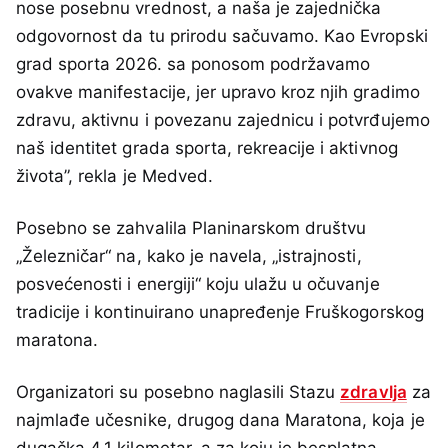
nose posebnu vrednost, a naša je zajednička
odgovornost da tu prirodu sačuvamo. Kao Evropski
grad sporta 2026. sa ponosom podržavamo
ovakve manifestacije, jer upravo kroz njih gradimo
zdravu, aktivnu i povezanu zajednicu i potvrđujemo
naš identitet grada sporta, rekreacije i aktivnog
života”, rekla je Medved.
Posebno se zahvalila Planinarskom društvu
„Železničar“ na, kako je navela, „istrajnosti,
posvećenosti i energiji“ koju ulažu u očuvanje
tradicije i kontinuirano unapređenje Fruškogorskog
maratona.
Organizatori su posebno naglasili Stazu
zdravlja
za
najmlađe učesnike, drugog dana Maratona, koja je
dugačka 4,1 kilometar, a za koju je besplatna