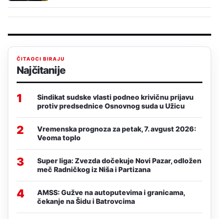
ČITAOCI BIRAJU
Najčitanije
1
Sindikat sudske vlasti podneo krivičnu prijavu
protiv predsednice Osnovnog suda u Užicu
2
Vremenska prognoza za petak, 7. avgust 2026:
Veoma toplo
3
Super liga: Zvezda dočekuje Novi Pazar, odložen
meč Radničkog iz Niša i Partizana
4
AMSS: Gužve na autoputevima i granicama,
čekanje na Šidu i Batrovcima