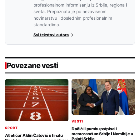
profesionalnom informisanju iz Srbije, regiona i
sveta. Prepoznata je po nezavisnom
novinarstvu i doslednim profesionalnim
standardima.
Svi tekstovi autora
Povezane vesti
VESTI
SPORT
Dačić i Ipumbu potpisali
memorandum Srbije i Namibije u
Atletičar Aldin Ćatović u finalu
Palati Srbija