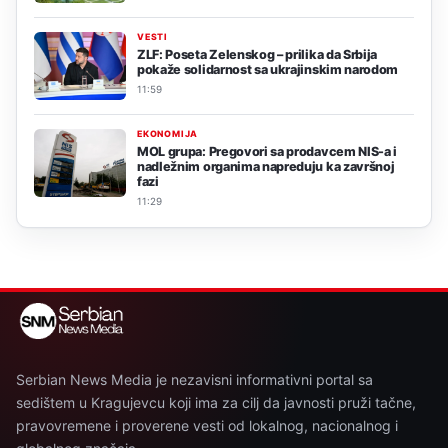
VESTI
ZLF: Poseta Zelenskog – prilika da Srbija
pokaže solidarnost sa ukrajinskim narodom
11:59
EKONOMIJA
MOL grupa: Pregovori sa prodavcem NIS-a i
nadležnim organima napreduju ka završnoj
fazi
11:29
Serbian News Media je nezavisni informativni portal sa
sedištem u Kragujevcu koji ima za cilj da javnosti pruži tačne,
pravovremene i proverene vesti od lokalnog, nacionalnog i