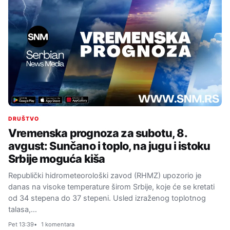
DRUŠTVO
Vremenska prognoza za subotu, 8.
avgust: Sunčano i toplo, na jugu i istoku
Srbije moguća kiša
Republički hidrometeorološki zavod (RHMZ) upozorio je
danas na visoke temperature širom Srbije, koje će se kretati
od 34 stepena do 37 stepeni. Usled izraženog toplotnog
talasa,…
Pet 13:39
1 komentara