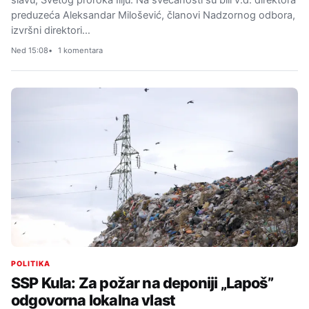
preduzeća Aleksandar Milošević, članovi Nadzornog odbora,
izvršni direktori…
Ned 15:08
1 komentara
POLITIKA
SSP Kula: Za požar na deponiji „Lapoš”
odgovorna lokalna vlast