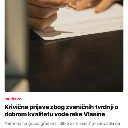
DRUŠTVO
Krivične prijave zbog zvaničnih tvrdnji o
dobrom kvalitetu vode reke Vlasine
Neformalna grupa građana „Bitka za Vlasinu“ je saopštila da