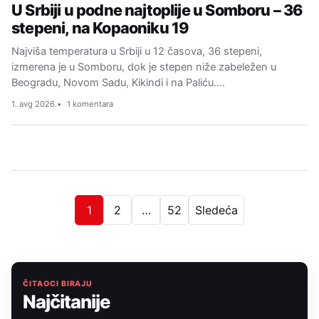
U Srbiji u podne najtoplije u Somboru – 36
stepeni, na Kopaoniku 19
Najviša temperatura u Srbiji u 12 časova, 36 stepeni,
izmerena je u Somboru, dok je stepen niže zabeležen u
Beogradu, Novom Sadu, Kikindi i na Paliću.…
1. avg 2026.
1 komentara
1
2
…
52
Sledeća
ČITAOCI BIRAJU
Najčitanije