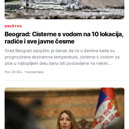
DRUŠTVO
Beograd: Cisterne s vodom na 10 lokacija,
radiće i sve javne česme
Grad Beograd saopštio je danas da će u danima kada su
prognozirane ekstremne temperature, cisterne s vodom za
piće u najtoplijem delu dana biti postavljene na nekim…
Pon 20:30
1 komentara