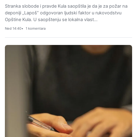
Stranka slobode i pravde Kula saopštila je da je za požar na
deponiji „Lapoš” odgovoran ljudski faktor u rukovodstvu
Opštine Kula. U saopštenju se lokalna vlast…
Ned 14:40
1 komentara