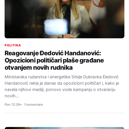
POLITIKA
Reagovanje Đedović Handanović:
Opozicioni političari plaše građane
otvanjem novih rudnika
Ministaraka rudarstva i energetike Srbije Dubravka Đedović
Handanović rekla je danas da opozicioni političari i, kako je
navela njihovi mediji, ponovo vode kampanju o otvaranju
novih…
Pon 12:39
1 komentara