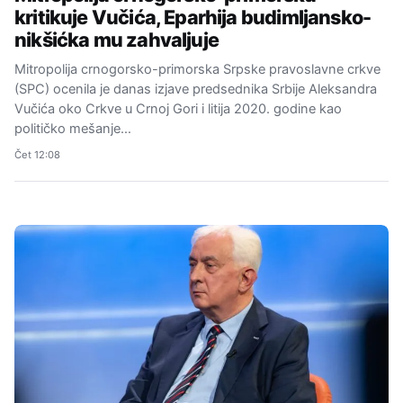
kritikuje Vučića, Eparhija budimljansko-
nikšićka mu zahvaljuje
Mitropolija crnogorsko-primorska Srpske pravoslavne crkve
(SPC) ocenila je danas izjave predsednika Srbije Aleksandra
Vučića oko Crkve u Crnoj Gori i litija 2020. godine kao
političko mešanje…
Čet 12:08