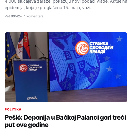
4.000 slučajeva zaraze, pokazuju novi podaci Vlade. Aktuelna
epidemija, koja je proglašena 15. maja, važi…
Pet 09:42
1 komentara
POLITIKA
Pešić: Deponija u Bačkoj Palanci gori treći
put ove godine