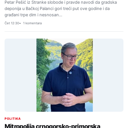
Petar Pešić iz Stranke slobode i pravde navodi da gradska
deponija u Bačkoj Palanci gori treći put ove godine i da
građani trpe dim i nesnosan…
Čet 12:30
1 komentara
POLITIKA
Mitropolija crnogorsko-primorska