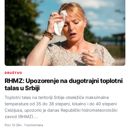
DRUŠTVO
RHMZ: Upozorenje na dugotrajni toplotni
talas u Srbiji
Toplotni talas na teritoriji Srbije obeležiće maksimalne
temperature od 35 do 38 stepeni, lokalno i do 40 stepeni
Celzijusa, upozorio je danas Republički hidrometeorološki
zavod (RHMZ).…
Pon 12:36
1 komentara