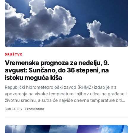
DRUŠTVO
Vremenska prognoza za nedelju, 9.
avgust: Sunčano, do 36 stepeni, na
istoku moguća kiša
Republički hidrometeorološki zavod (RHMZ) izdao je niz
upozorenja na visoke temperature i njihov uticaj na građane i
životnu sredinu, a sutra će najviše dnevne temperature biti…
Sub 14:20
1 komentara