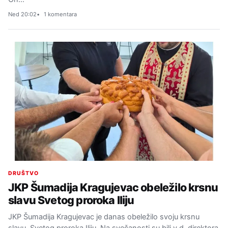
Ned 20:02
1 komentara
DRUŠTVO
JKP Šumadija Kragujevac obeležilo krsnu
slavu Svetog proroka Iliju
JKP Šumadija Kragujevac je danas obeležilo svoju krsnu
slavu, Svetog proroka Iliju. Na svečanosti su bili v.d. direktora