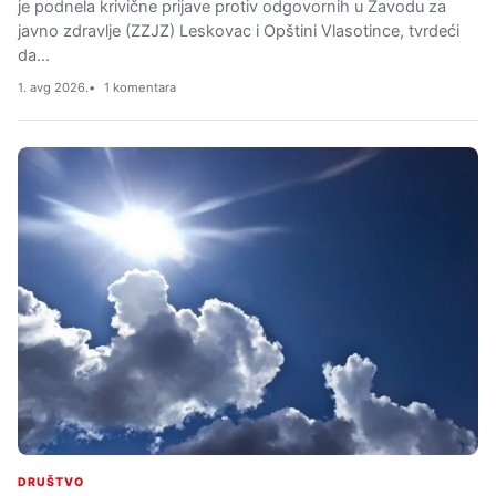
je podnela krivične prijave protiv odgovornih u Zavodu za
javno zdravlje (ZZJZ) Leskovac i Opštini Vlasotince, tvrdeći
da…
1. avg 2026.
1 komentara
DRUŠTVO