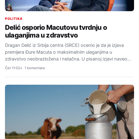
POLITIKA
Delić osporio Macutovu tvrdnju o
ulaganjima u zdravstvo
Dragan Delić iz Srbija centra (SRCE) ocenio je da je izjava
premijera Đure Macuta o maksimalnim ulaganjima u
zdravstvo neobrazložena i netačna. U pisanoj izjavi naveo…
Čet 11:02
1 komentara