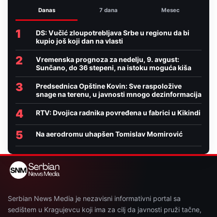
Danas
7 dana
Mesec
1
DS: Vučić zloupotrebljava Srbe u regionu da bi
kupio još koji dan na vlasti
2
Vremenska prognoza za nedelju, 9. avgust:
Sunčano, do 36 stepeni, na istoku moguća kiša
3
Predsednica Opštine Kovin: Sve raspoložive
snage na terenu, u javnosti mnogo dezinformacija
4
RTV: Dvojica radnika povređena u fabrici u Kikindi
5
Na aerodromu uhapšen Tomislav Momirović
Serbian News Media je nezavisni informativni portal sa
sedištem u Kragujevcu koji ima za cilj da javnosti pruži tačne,