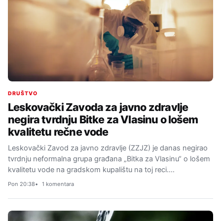
DRUŠTVO
Leskovački Zavoda za javno zdravlje
negira tvrdnju Bitke za Vlasinu o lošem
kvalitetu rečne vode
Leskovački Zavod za javno zdravlje (ZZJZ) je danas negirao
tvrdnju neformalna grupa građana „Bitka za Vlasinu“ o lošem
kvalitetu vode na gradskom kupalištu na toj reci.…
Pon 20:38
1 komentara