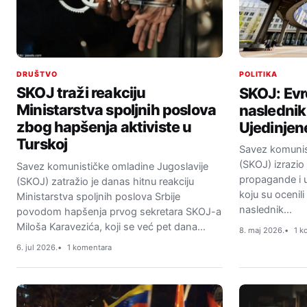
DRUŠTVO
POLITIKA
SKOJ traži reakciju
SKOJ: Evr
Ministarstva spoljnih poslova
naslednik
zbog hapšenja aktiviste u
Ujedinjen
Turskoj
Savez komunis
(SKOJ) izrazio 
Savez komunističke omladine Jugoslavije
propagande i ut
(SKOJ) zatražio je danas hitnu reakciju
koju su ocenil
Ministarstva spoljnih poslova Srbije
naslednik…
povodom hapšenja prvog sekretara SKOJ-a
Miloša Karavezića, koji se već pet dana…
8. maj 2026.
1 k
6. jul 2026.
1 komentara