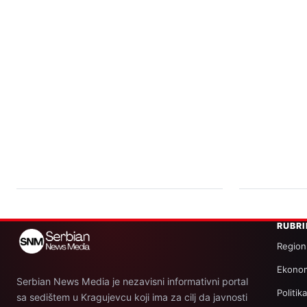
RUBR
Region
Ekonom
Serbian News Media je nezavisni informativni portal
Politik
sa sedištem u Kragujevcu koji ima za cilj da javnosti