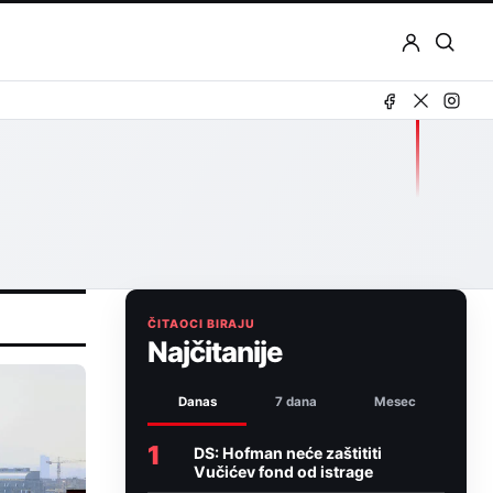
Otvor
pretr
ČITAOCI BIRAJU
Najčitanije
Danas
7 dana
Mesec
1
DS: Hofman neće zaštititi
Vučićev fond od istrage