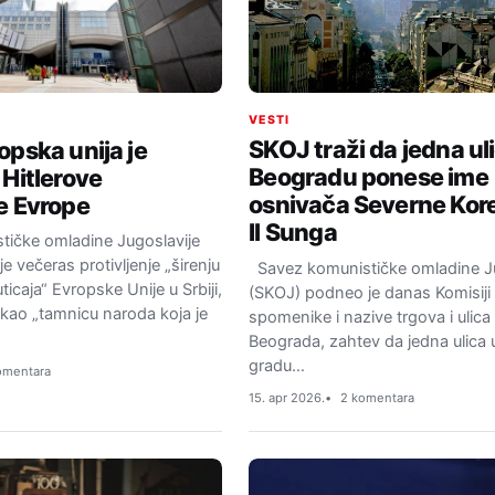
VESTI
SKOJ traži da jedna ul
opska unija je
Beogradu ponese ime
 Hitlerove
osnivača Severne Kore
e Evrope
Il Sunga
tičke omladine Jugoslavije
je večeras protivljenje „širenju
Savez komunističke omladine Ju
icaja“ Evropske Unije u Srbiji,
(SKOJ) podneo je danas Komisiji
i kao „tamnicu naroda koja je
spomenike i nazive trgova i ulica
Beograda, zahtev da jedna ulica
gradu…
omentara
15. apr 2026.
2 komentara