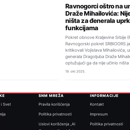
Ravnogorci oštro na 
Draže Mihailovića: Nij
ništa za đenerala upr
funkcijama
Pokret obnove Kraljevine Srbije (
Ravnogorski pokret SRBIOORS j
kritikovali Vojislava Mihailovića, 
generala Dragoljuba Draže Mihail
optužujući ga da nije učinio ništ
19. okt 2025.
IKE
SNM MREŽA
INFORMACIJE
 i Svet
Pravila korišćenja
Kontakt
ija
Politika privatnosti
Impresum
a
Uslovi korišćenja „AI
Politika privatnosti