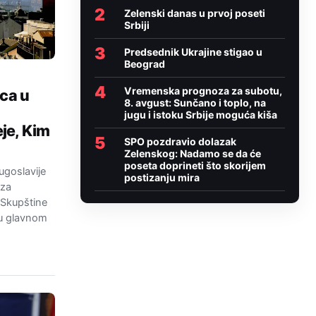
2
Zelenski danas u prvoj poseti
Srbiji
3
Predsednik Ukrajine stigao u
Beograd
4
Vremenska prognoza za subotu,
ica u
8. avgust: Sunčano i toplo, na
jugu i istoku Srbije moguća kiša
je, Kim
5
SPO pozdravio dolazak
Zelenskog: Nadamo se da će
poseta doprineti što skorijem
goslavije
postizanju mira
 za
 Skupštine
 u glavnom