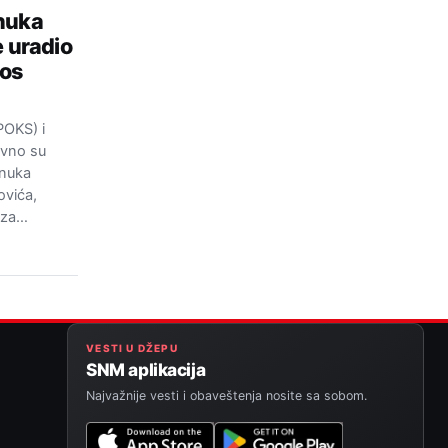
unuka
e uradio
kos
POKS) i
avno su
unuka
ovića,
a za…
VESTI U DŽEPU
SNM aplikacija
Najvažnije vesti i obaveštenja nosite sa sobom.