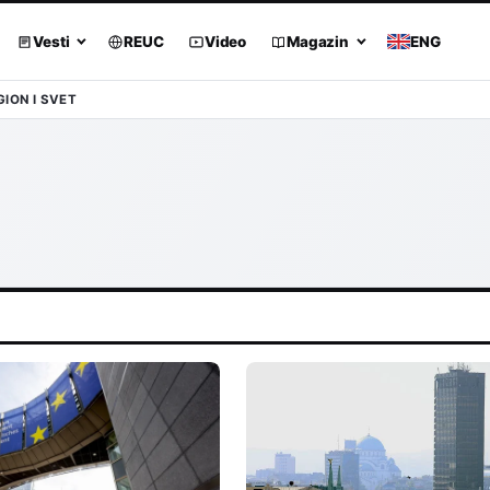
Vesti
REUC
Video
Magazin
ENG
GION I SVET