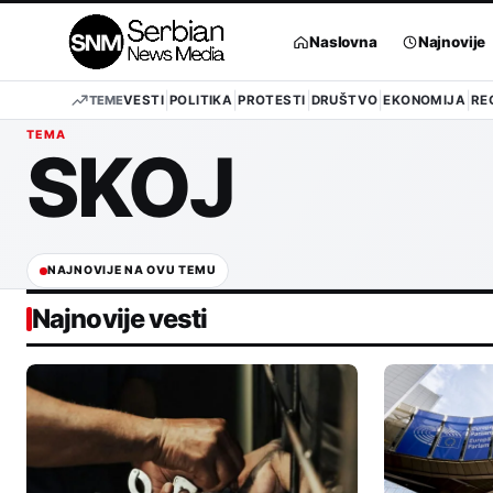
Pređi
na
Naslovna
Najnovije
sadržaj
TEME
VESTI
POLITIKA
PROTESTI
DRUŠTVO
EKONOMIJA
RE
TEMA
SKOJ
NAJNOVIJE NA OVU TEMU
Najnovije vesti