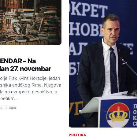
ENDAR – Na
dan 27. novembar
o je Flak Kvint Horacije, jedan
esnika antičkog Rima. Njegova
cala na evropsko pesništvo, a
poetika“…
komentara
POLITIKA