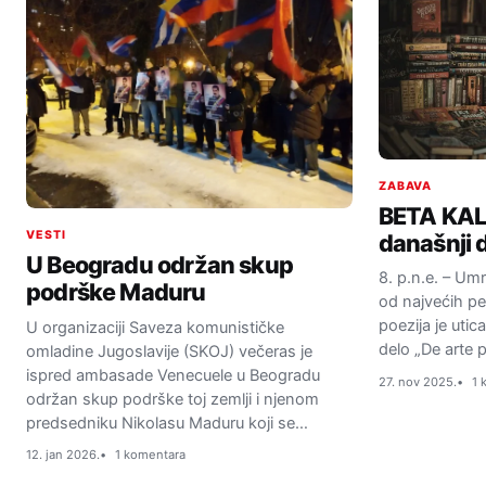
ZABAVA
BETA KAL
VESTI
današnji 
U Beogradu održan skup
8. p.n.e. – Umr
podrške Maduru
od najvećih p
poezija je uti
U organizaciji Saveza komunističke
delo „De arte 
omladine Jugoslavije (SKOJ) večeras je
ispred ambasade Venecuele u Beogradu
27. nov 2025.
1 
održan skup podrške toj zemlji i njenom
predsedniku Nikolasu Maduru koji se…
12. jan 2026.
1 komentara