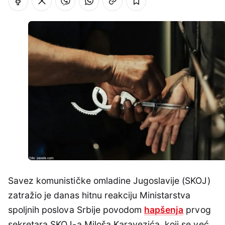
Savez komunističke omladine Jugoslavije (SKOJ)
zatražio je danas hitnu reakciju Ministarstva
spoljnih poslova Srbije povodom
hapšenja
prvog
sekretara SKOJ-a Miloša Karavezića, koji se već