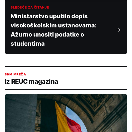
SLEDEĆE ZA ČITANJE
Ministarstvo uputilo dopis
visokoškolskim ustanovama:
Ažurno unositi podatke o
studentima
SNM MREŽA
Iz REUC magazina