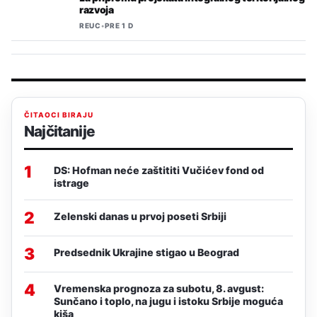
razvoja
REUC
•
PRE 1 D
ČITAOCI BIRAJU
Najčitanije
1
DS: Hofman neće zaštititi Vučićev fond od
istrage
2
Zelenski danas u prvoj poseti Srbiji
3
Predsednik Ukrajine stigao u Beograd
4
Vremenska prognoza za subotu, 8. avgust:
Sunčano i toplo, na jugu i istoku Srbije moguća
kiša