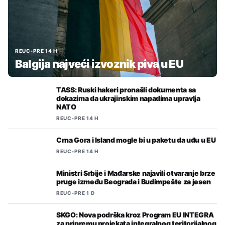
REUC
•
PRE 14 H
Balgija najveći izvoznik piva u EU
TASS: Ruski hakeri pronašli dokumenta sa
dokazima da ukrajinskim napadima upravlja
NATO
REUC
•
PRE 14 H
Crna Gora i Island mogle bi u paketu da uđu u EU
REUC
•
PRE 14 H
Ministri Srbije i Mađarske najavili otvaranje brze
pruge između Beograda i Budimpešte za jesen
REUC
•
PRE 1 D
SKGO: Nova podrška kroz Program EU INTEGRA
za pripremu projekata integralnog teritorijalnog