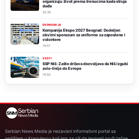
organizuju život prema trenucima kada struja
dođe
20:35
EKONOMIJA
Kompanija Ekspo 2027 Beograd: Dodeljen
okvirni sporazum za uniforme za zaposlene i
volontere
19:57
VESTI
SSP Niš: Zašto država dozvoljava da Niš izgubi
avio-linije do Evrope
19:50
Serbian News Media je nezavisni informativni portal sa
sedištem u Kragujevcu koji ima za cilj da javnosti pruži tačne,