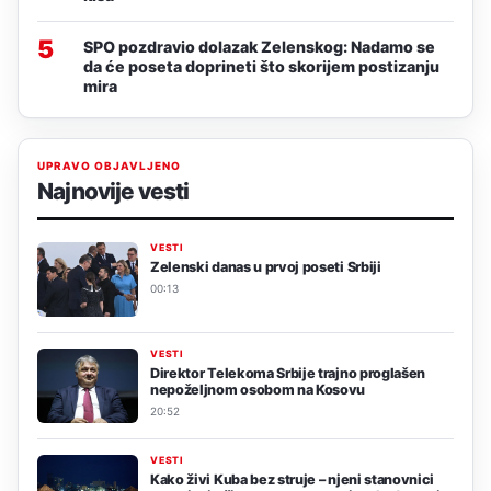
5
SPO pozdravio dolazak Zelenskog: Nadamo se
da će poseta doprineti što skorijem postizanju
mira
UPRAVO OBJAVLJENO
Najnovije vesti
VESTI
Zelenski danas u prvoj poseti Srbiji
00:13
VESTI
Direktor Telekoma Srbije trajno proglašen
nepoželjnom osobom na Kosovu
20:52
VESTI
Kako živi Kuba bez struje – njeni stanovnici