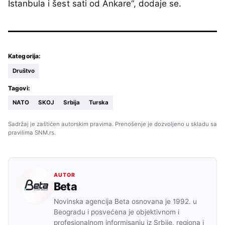
Istanbula i šest sati od Ankare“, dodaje se.
Kategorija:
Društvo
Tagovi:
NATO
SKOJ
Srbija
Turska
Sadržaj je zaštićen autorskim pravima. Prenošenje je dozvoljeno u skladu sa
pravilima SNM.rs.
AUTOR
Beta
Novinska agencija Beta osnovana je 1992. u
Beogradu i posvećena je objektivnom i
profesionalnom informisanju iz Srbije, regiona i