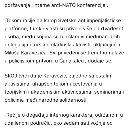
održavanja „interne anti-NATO konferencije“.
„Tokom racije na kamp Svetske antiimperijalističke
platforme, turske vlasti su privele više od dvadeset
osoba, među kojima su bili članovi međunarodnih
delegacija i turski omladinski aktivisti, uključujući i
Miloša Karavezića. Svi privedeni se trenutno nalaze
u policijskom pritvoru u Čanakaleu“, dodaje se.
SKOJ tvrdi da je Karavezić, zajedno sa ostalim
aktivistima, uhapšen tokom učestovanja u
teorijskim i akademskim aktivnostima, seminarima i
oblicima međunarodne solidarnosti.
„Reč je o događaju internog karaktera, održanom u
udaljenom području, oko sedam sati vožnje od