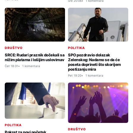
Sre 20:06
1 komentara
DRUŠTVO
POLITIKA
SRCE: Rudari praznik dočekali sa
SPO pozdravio dolazak
nižim platama i lošijim uslovimav
Zelenskog: Nadamo se da će
poseta doprineti što skorijem
Čet 18:31
1 komentara
postizanju mira
Pet 19:20
1 komentara
POLITIKA
DRUŠTVO
Pokret za novi početak