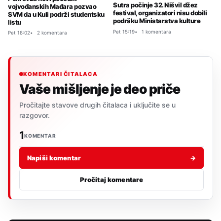
Sutra počinje 32. Nišvil džez
vojvođanskih Mađara pozvao
festival, organizatori nisu dobili
SVM da u Kuli podrži studentsku
podršku Ministarstva kulture
listu
Pet 15:19
1 komentara
Pet 18:02
2 komentara
KOMENTARI ČITALACA
Vaše mišljenje je deo priče
Pročitajte stavove drugih čitalaca i uključite se u
razgovor.
1
KOMENTAR
Napiši komentar
→
Pročitaj komentare