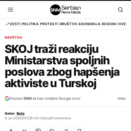
Pređi
na
Otvori
Otvo
sadržaj
meni
pret
VESTI
POLITIKA
PROTESTI
DRUŠTVO
EKONOMIJA
REGION I SVET
DRUŠTVO
SKOJ traži reakciju
Ministarstva spoljnih
poslova zbog hapšenja
aktiviste u Turskoj
›
Postavi
SNM.rs
kao omiljeni Google izvor
Više
Autor:
Beta
6. jul 2026.
14:52
1 min čitanja
1 komentara