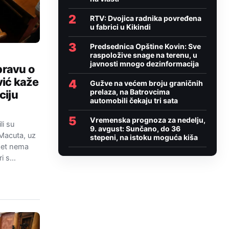
2
RTV: Dvojica radnika povređena
u fabrici u Kikindi
3
Predsednica Opštine Kovin: Sve
raspoložive snage na terenu, u
javnosti mnogo dezinformacija
pravu o
vić kaže
4
Gužve na većem broju graničnih
prelaza, na Batrovcima
ciju
automobili čekaju tri sata
5
Vremenska prognoza za nedelju,
li su
9. avgust: Sunčano, do 36
 Macuta, uz
stepeni, na istoku moguća kiša
inet nema
ri s…