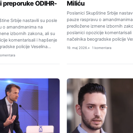
ni preporuke ODIHR-
Miliću
Poslanici Skupštine Srbije nastavi
pauze raspravu o amandmanima
tine Srbije nastavili su posle
predložene izmene izbornih zako
vu o amandmanima na
poslanici opozicije komentarisali
ene izbornih zakona, ali su
načelnika beogradske policije Ve
cije komentarisali i hapšenje
radske policije Veselina…
19. maj 2026.
1 komentara
komentara