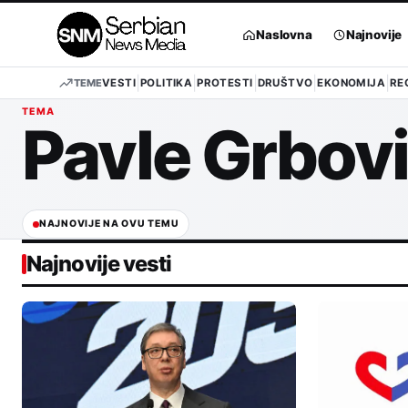
Pređi
na
Naslovna
Najnovije
sadržaj
TEME
VESTI
POLITIKA
PROTESTI
DRUŠTVO
EKONOMIJA
RE
TEMA
Pavle Grbov
NAJNOVIJE NA OVU TEMU
Najnovije vesti