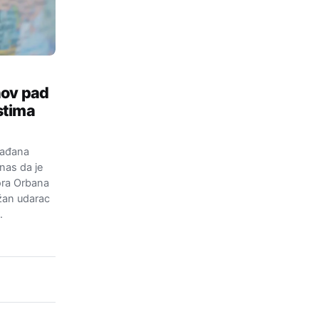
nov pad
stima
rađana
nas da je
ora Orbana
žan udarac
…