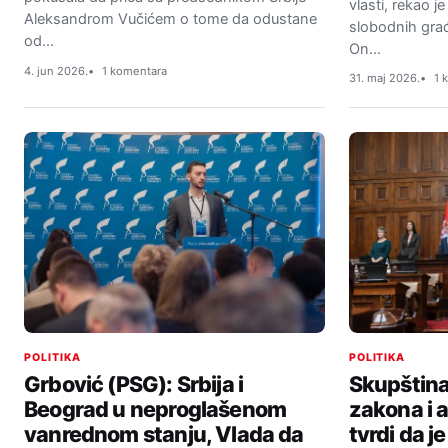
vlasti, rekao 
Aleksandrom Vučićem o tome da odustane
slobodnih gra
od…
On…
4. jun 2026.
1 komentara
31. maj 2026.
1 
POLITIKA
POLITIKA
Grbović (PSG): Srbija i
Skupština
Beograd u neproglašenom
zakona i a
vanrednom stanju, Vlada da
tvrdi da j