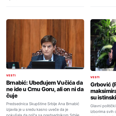
VESTI
VESTI
Brnabić: Ubeđujem Vučića da
Grbović (P
ne ide u Crnu Goru, ali on ni da
maksimirat
čuje
su istinski
Predsednica Skupštine Srbije Ana Brnabić
Glavni politički
izjavila je u sredu kasno uveče da je
izborima svih o
pokušala da priča sa predsednikom Srbije