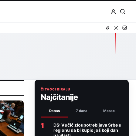
Otvor
pretr
ČITAOCI BIRAJU
Najčitanije
Danas
7 dana
Mesec
1
DS: Vučić zloupotrebljava Srbe u
regionu da bi kupio još koji dan
na vlasti