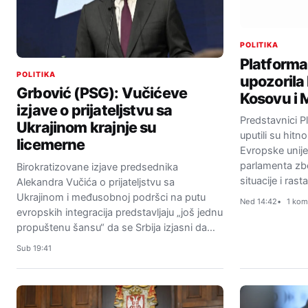
POLITIKA
Platforma
POLITIKA
upozorila
Grbović (PSG): Vučićeve
Kosovu i M
izjave o prijateljstvu sa
Predstavnici P
Ukrajinom krajnje su
uputili su hitn
licemerne
Evropske unij
parlamenta zb
Birokratizovane izjave predsednika
situacije i ras
Alekandra Vučića o prijateljstvu sa
Ukrajinom i međusobnoj podršci na putu
Ned 14:42
1 kom
evropskih integracija predstavljaju „još jednu
propuštenu šansu“ da se Srbija izjasni da…
Sub 19:41