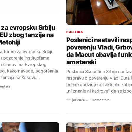
 za evropsku Srbiju
POLITIKA
 EU zbog tenzija na
Poslanici nastavili ras
etohiji
poverenju Vladi, Grbo
latforme za evropsku Srbiju
da Macut obavlja funk
o upozorenje institucijama
amaterski
e i članovima Evropskog
og, kako navode, pogoršanja
Poslanici Skupštine Srbije nastavi
ta tenzija na Kosovu…
raspravu o poverenju Vladi Đura
ocene opozicije da aktuelni kab
entara
„ni znanje ni kadrove“ da se izbo
28. jul 2026.
1 komentara