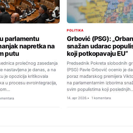
POLITIKA
Grbović (PSG): „Orba
 u parlamentu
snažan udarac populi
 manjak napretka na
koji potkopavaju EU“
m putu
Predsednik Pokreta slobodnih g
sednica prolećnog zasedanja
(PSG) Pavle Grbović ocenio je da
je nastavljena je danas, a na
poraz mađarskog premijera Vikt
 je opozicija kritikovala
na parlamentarnim izborima sna
a u procesu evrointegracija,
svim populistima koji poslednjih
vnom…
14. apr 2026.
1 komentara
omentara