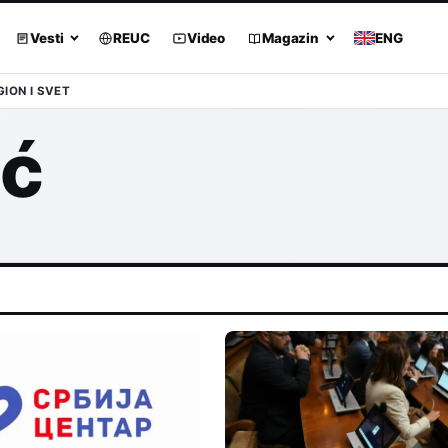
Vesti
REUC
Video
Magazin
ENG
GION I SVET
ić