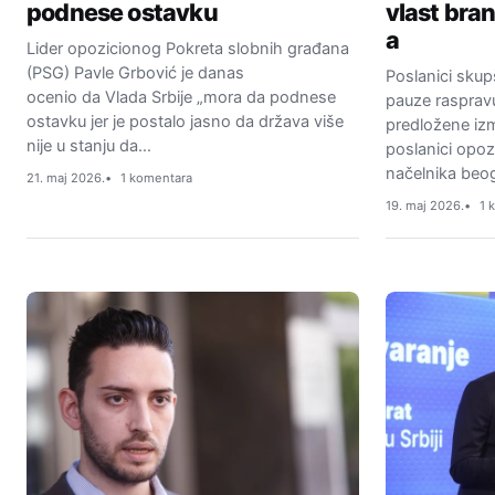
podnese ostavku
vlast bra
a
Lider opozicionog Pokreta slobnih građana
(PSG) Pavle Grbović je danas
Poslanici skupš
ocenio da Vlada Srbije „mora da podnese
pauze raspra
ostavku jer je postalo jasno da država više
predložene izm
nije u stanju da…
poslanici opozi
načelnika beog
21. maj 2026.
1 komentara
19. maj 2026.
1 