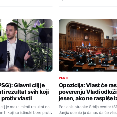
VESTI
SG): Glavni cilj je
Opozicija: Vlast će ra
i rezultat svih koji
poverenju Vladi odloži
 protiv vlasti
jesen, ako ne raspiše 
 cilj je maksimirati rezultat na
Poslanik stranke Srbija centar (
nih koji se istinski bore protiv
Janjić ocenio je danas da će vlas