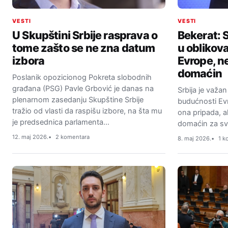
VESTI
VESTI
U Skupštini Srbije rasprava o
Bekerat: 
tome zašto se ne zna datum
u oblikov
izbora
Evrope, n
domaćin
Poslanik opozicionog Pokreta slobodnih
građana (PSG) Pavle Grbović je danas na
Srbija je važan
plenarnom zasedanju Skupštine Srbije
budućnosti Evr
tražio od vlasti da raspišu izbore, na šta mu
ona pripada, a
je predsednica parlamenta…
domaćin za svo
12. maj 2026.
2 komentara
8. maj 2026.
1 k