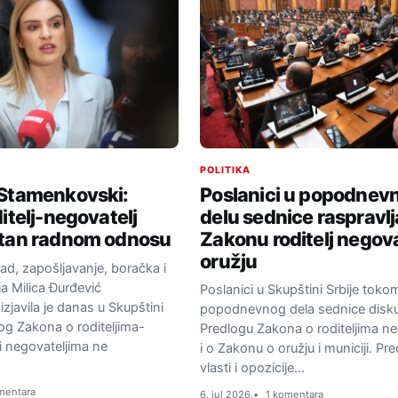
POLITIKA
Poslanici u popodne
 Stamenkovski:
delu sednice raspravlja
itelj-negovatelj
Zakonu roditelj negovat
ntan radnom odnosu
oružju
rad, zapošljavanje, boračka i
ja Milica Đurđević
Poslanici u Skupštini Srbije toko
zjavila je danas u Skupštini
popodnevnog dela sednice disku
log Zakona o roditeljima-
Predlogu Zakona o roditeljima ne
i negovateljima ne
i o Zakonu o oružju i municiji. Pr
vlasti i opozicije…
mentara
6. jul 2026.
1 komentara