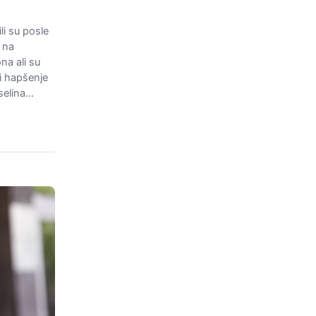
li su posle
 na
na ali su
 i hapšenje
selina…