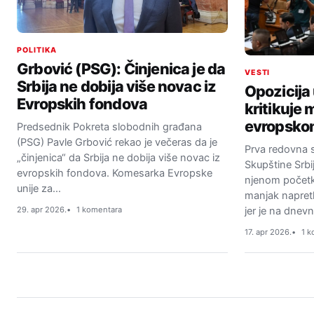
POLITIKA
Grbović (PSG): Činjenica je da
VESTI
Srbija ne dobija više novac iz
Opozicija
Evropskih fondova
kritikuje
evropsko
Predsednik Pokreta slobodnih građana
(PSG) Pavle Grbović rekao je večeras da je
Prva redovna 
„činjenica“ da Srbija ne dobija više novac iz
Skupštine Srbi
evropskih fondova. Komesarka Evropske
njenom početku
unije za…
manjak napretk
29. apr 2026.
1 komentara
jer je na dne
17. apr 2026.
1 k