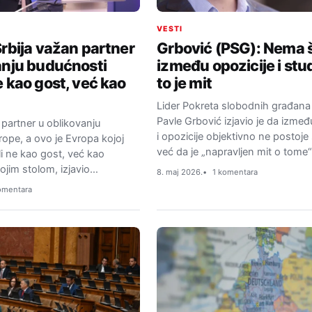
VESTI
Srbija važan partner
Grbović (PSG): Nema
anju budućnosti
između opozicije i stu
e kao gost, već kao
to je mit
Lider Pokreta slobodnih građana
Pavle Grbović izjavio je da izme
 partner u oblikovanju
i opozicije objektivno ne postoje
ope, a ovo je Evropa kojoj
već da je „napravljen mit o tome“
li ne kao gost, već kao
jim stolom, izjavio…
8. maj 2026.
1 komentara
omentara