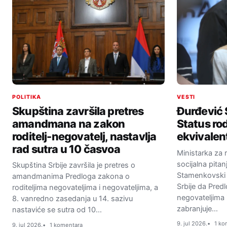
POLITIKA
VESTI
Skupština završila pretres
Đurđević
amandmana na zakon
Status rod
roditelj-negovatelj, nastavlja
ekvivale
rad sutra u 10 časvoa
Ministarka za 
socijalna pitan
Skupština Srbije završila je pretres o
Stamenkovski i
amandmanima Predloga zakona o
Srbije da Pred
roditeljima negovateljima i negovateljima, a
negovateljima 
8. vanredno zasedanja u 14. sazivu
zabranjuje…
nastaviće se sutra od 10…
9. jul 2026.
1 ko
9. jul 2026.
1 komentara