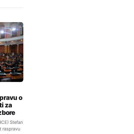
spravu o
ti za
izbore
SRCE) Stefan
t raspravu