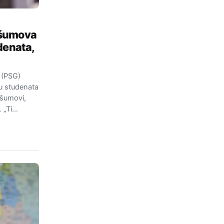
 šumova
denata,
 (PSG)
đu studenata
 šumovi,
. „Ti…