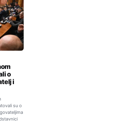
vnom
li o
elj i
m
tovali su o
govateljima
edstavnici