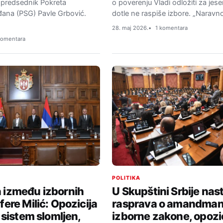
je predsednik Pokreta
o poverenju Vladi odložiti za jes
đana (PSG) Pavle Grbović.
dotle ne raspiše izbore. „Naravn
28. maj 2026.
1 komentara
komentara
POLITIKA
 između izbornih
U Skupštini Srbije nas
fere Milić: Opozicija
rasprava o amandman
e sistem slomljen,
izborne zakone, opozici