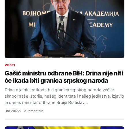
VESTI
Gašić ministru odbrane BiH: Drina nije niti
će ikada biti granica srpskog naroda
Drina nije niti će ikada biti granica srpskog naroda već je
simbol naše istorije, našeg identiteta i našeg jedinstva, izjavio
je danas ministar odbrane Srbije Bratislav…
Uto 20:22
2 komentara