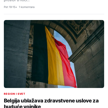
prostor u noći…
Pet 19:15
1 komentara
REGION I SVET
Belgija ublažava zdravstvene uslove za
buduće vojnike