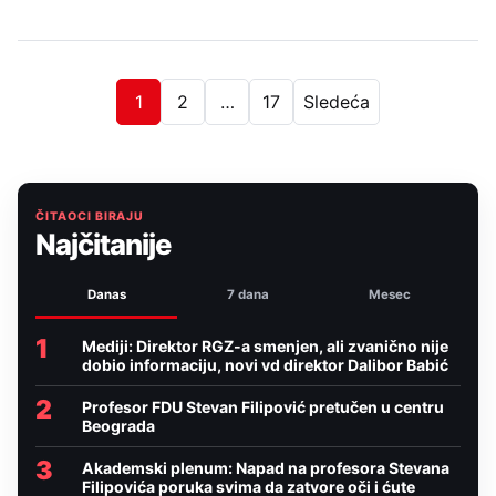
1
2
…
17
Sledeća
ČITAOCI BIRAJU
Najčitanije
Danas
7 dana
Mesec
1
Mediji: Direktor RGZ-a smenjen, ali zvanično nije
dobio informaciju, novi vd direktor Dalibor Babić
2
Profesor FDU Stevan Filipović pretučen u centru
Beograda
3
Akademski plenum: Napad na profesora Stevana
Filipovića poruka svima da zatvore oči i ćute