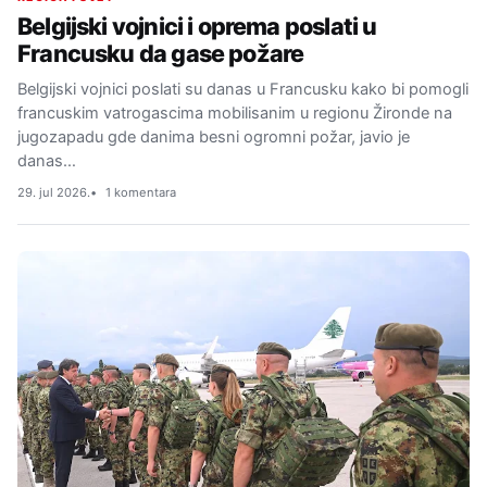
Belgijski vojnici i oprema poslati u
Francusku da gase požare
Belgijski vojnici poslati su danas u Francusku kako bi pomogli
francuskim vatrogascima mobilisanim u regionu Žironde na
jugozapadu gde danima besni ogromni požar, javio je
danas…
29. jul 2026.
1 komentara