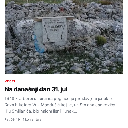
VESTI
Na današnji dan 31. jul
1648 - U borbi s Turcima poginuo je proslavljeni junak iz
Ravnih Kotara Vuk Mandušić koji je, uz Stojana Jankovića i
Iliju Smiljanića, bio najomiljeniji junak…
Pet 09:41
1 komentara