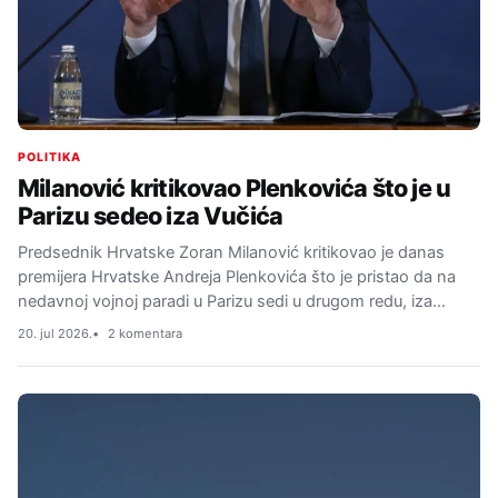
POLITIKA
Milanović kritikovao Plenkovića što je u
Parizu sedeo iza Vučića
Predsednik Hrvatske Zoran Milanović kritikovao je danas
premijera Hrvatske Andreja Plenkovića što je pristao da na
nedavnoj vojnoj paradi u Parizu sedi u drugom redu, iza…
20. jul 2026.
2 komentara