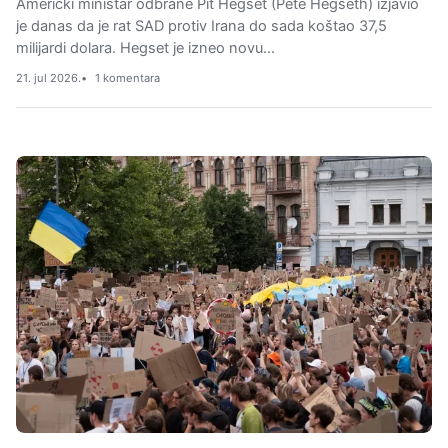
Američki ministar odbrane Pit Hegset (Pete Hegseth) izjavio
je danas da je rat SAD protiv Irana do sada koštao 37,5
milijardi dolara. Hegset je izneo novu…
21. jul 2026.
1 komentara