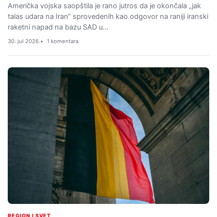
Američka vojska saopštila je rano jutros da je okončala „jak
talas udara na Iran“ sprovedenih kao odgovor na raniji iranski
raketni napad na bazu SAD u…
30. jul 2026.
1 komentara
REGION I SVET