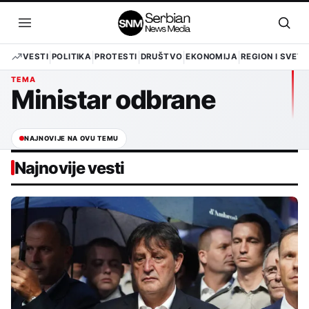
Pređi
na
Otvori
Otvo
sadržaj
meni
pret
VESTI
POLITIKA
PROTESTI
DRUŠTVO
EKONOMIJA
REGION I SVET
TEMA
Ministar odbrane
NAJNOVIJE NA OVU TEMU
Najnovije vesti