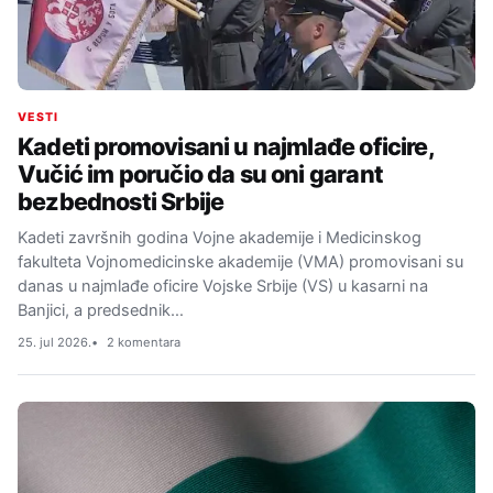
VESTI
Kadeti promovisani u najmlađe oficire,
Vučić im poručio da su oni garant
bezbednosti Srbije
Kadeti završnih godina Vojne akademije i Medicinskog
fakulteta Vojnomedicinske akademije (VMA) promovisani su
danas u najmlađe oficire Vojske Srbije (VS) u kasarni na
Banjici, a predsednik…
25. jul 2026.
2 komentara