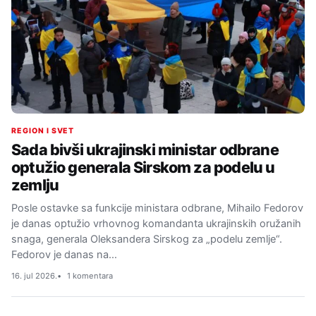
REGION I SVET
Sada bivši ukrajinski ministar odbrane
optužio generala Sirskom za podelu u
zemlju
Posle ostavke sa funkcije ministara odbrane, Mihailo Fedorov
je danas optužio vrhovnog komandanta ukrajinskih oružanih
snaga, generala Oleksandera Sirskog za „podelu zemlje“.
Fedorov je danas na…
16. jul 2026.
1 komentara