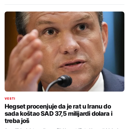
VESTI
Hegset procenjuje da je rat u Iranu do
sada koštao SAD 37,5 milijardi dolara i
treba još