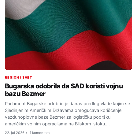
REGION I SVET
Bugarska odobrila da SAD koristi vojnu
bazu Bezmer
Parlament Bugarske odobrio je danas predlog vlade kojim se
Sjedinjenim Američkim Državama omogućava korišćenje
vazduhoplovne baze Bezmer za logističku podršku
američkim vojnim operacijama na Bliskom istoku.…
22. jul 2026.
1 komentara