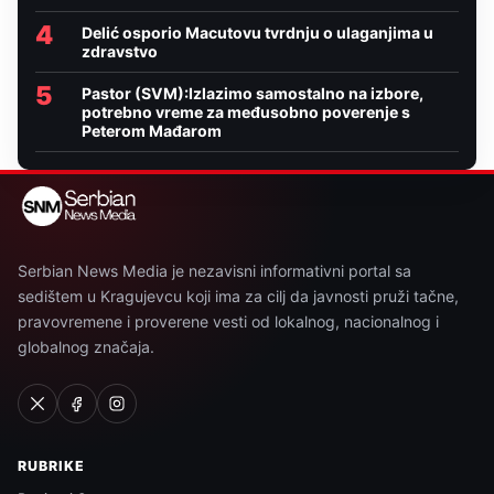
4
Delić osporio Macutovu tvrdnju o ulaganjima u
zdravstvo
5
Pastor (SVM):Izlazimo samostalno na izbore,
potrebno vreme za međusobno poverenje s
Peterom Mađarom
Serbian News Media je nezavisni informativni portal sa
sedištem u Kragujevcu koji ima za cilj da javnosti pruži tačne,
pravovremene i proverene vesti od lokalnog, nacionalnog i
globalnog značaja.
RUBRIKE