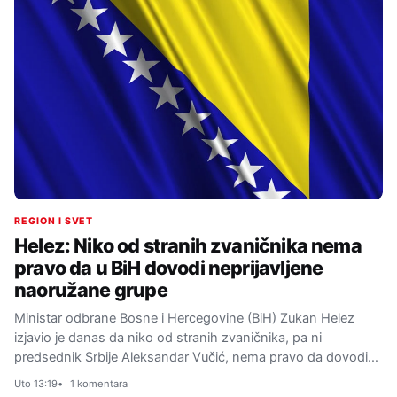
REGION I SVET
Helez: Niko od stranih zvaničnika nema
pravo da u BiH dovodi neprijavljene
naoružane grupe
Ministar odbrane Bosne i Hercegovine (BiH) Zukan Helez
izjavio je danas da niko od stranih zvaničnika, pa ni
predsednik Srbije Aleksandar Vučić, nema pravo da dovodi…
Uto 13:19
1 komentara