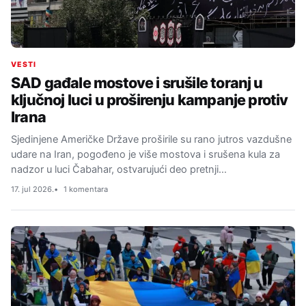
VESTI
SAD gađale mostove i srušile toranj u
ključnoj luci u proširenju kampanje protiv
Irana
Sjedinjene Američke Države proširile su rano jutros vazdušne
udare na Iran, pogođeno je više mostova i srušena kula za
nadzor u luci Čabahar, ostvarujući deo pretnji…
17. jul 2026.
1 komentara