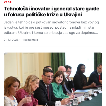
VESTI
Tehnološki inovator i general stare garde
u fokusu političke krize u Ukrajini
Jedan je tehnološki potkovan inovator dronova bez vojnog
iskustva, koji je pre šest meseci postao najmlađi ministar
odbrane Ukrajine i kome se pripisuju zasluge za doprinos…
21. jul 2026.
1 komentara