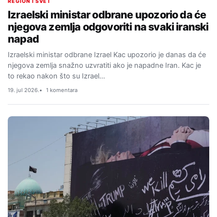
REGION I SVET
Izraelski ministar odbrane upozorio da će
njegova zemlja odgovoriti na svaki iranski
napad
Izraelski ministar odbrane Izrael Kac upozorio je danas da će
njegova zemlja snažno uzvratiti ako je napadne Iran. Kac je
to rekao nakon što su Izrael…
19. jul 2026.
1 komentara