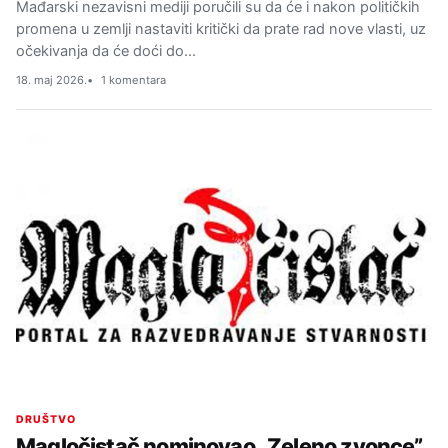
Mađarski nezavisni mediji poručili su da će i nakon političkih
promena u zemlji nastaviti kritički da prate rad nove vlasti, uz
očekivanja da će doći do…
18. maj 2026.
1 komentara
DRUŠTVO
Magločistač nominovao „Zeleno zvonce”