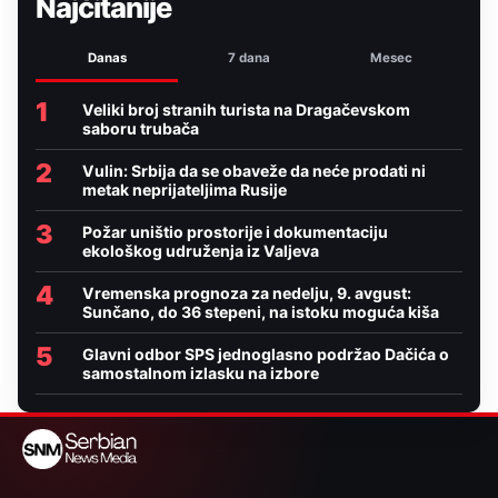
Najčitanije
Danas
7 dana
Mesec
1
Veliki broj stranih turista na Dragačevskom
saboru trubača
2
Vulin: Srbija da se obaveže da neće prodati ni
metak neprijateljima Rusije
3
Požar uništio prostorije i dokumentaciju
ekološkog udruženja iz Valjeva
4
Vremenska prognoza za nedelju, 9. avgust:
Sunčano, do 36 stepeni, na istoku moguća kiša
5
Glavni odbor SPS jednoglasno podržao Dačića o
samostalnom izlasku na izbore