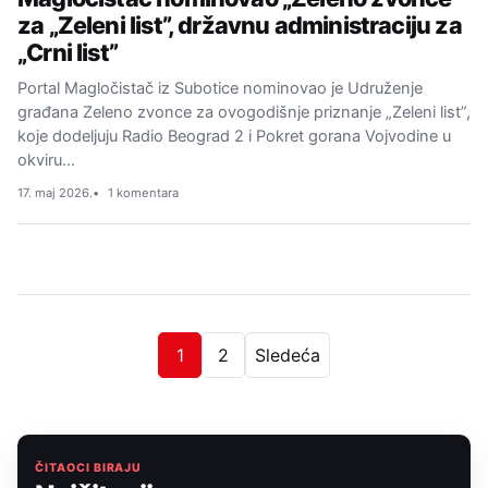
za „Zeleni list”, državnu administraciju za
„Crni list”
Portal Magločistač iz Subotice nominovao je Udruženje
građana Zeleno zvonce za ovogodišnje priznanje „Zeleni list”,
koje dodeljuju Radio Beograd 2 i Pokret gorana Vojvodine u
okviru…
17. maj 2026.
1 komentara
1
2
Sledeća
ČITAOCI BIRAJU