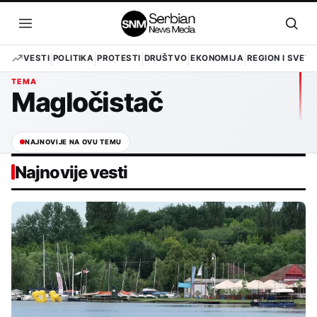
Pređi
na
Otvori
Otvo
sadržaj
meni
pret
VESTI
POLITIKA
PROTESTI
DRUŠTVO
EKONOMIJA
REGION I SVET
TEMA
Magločistač
NAJNOVIJE NA OVU TEMU
Najnovije vesti