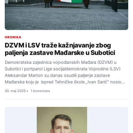
HRONIKA
DZVM i LSV traže kažnjavanje zbog
paljenja zastave Mađarske u Subotici
Demokratska zajednica vojvođanskih Mađara (DZVM) u
Subotici i portparol Lige socijaldemokrata Vojvodine (LSV)
Aleksandar Marton su danas osudili paljenje zastave
Mađarske koju je ispred Tehničke škole „Ivan Sarić“ nosio…
30. maj 2026.
1 komentara