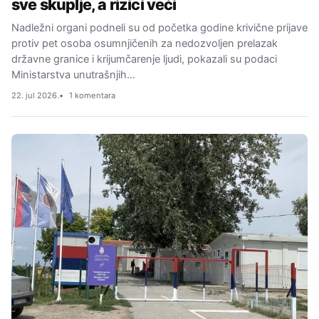
sve skuplje, a rizici veći
Nadležni organi podneli su od početka godine krivične prijave
protiv pet osoba osumnjičenih za nedozvoljen prelazak
državne granice i krijumčarenje ljudi, pokazali su podaci
Ministarstva unutrašnjih…
22. jul 2026.
1 komentara