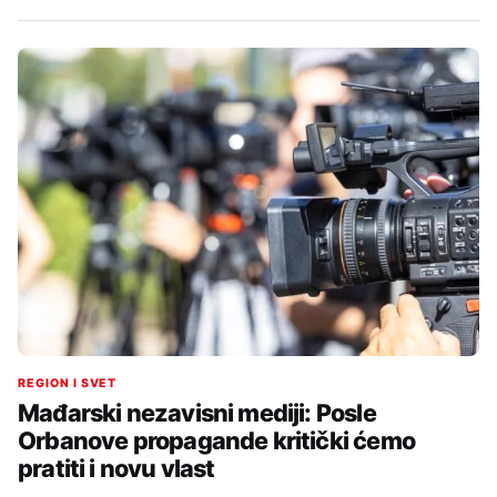
REGION I SVET
Mađarski nezavisni mediji: Posle
Orbanove propagande kritički ćemo
pratiti i novu vlast