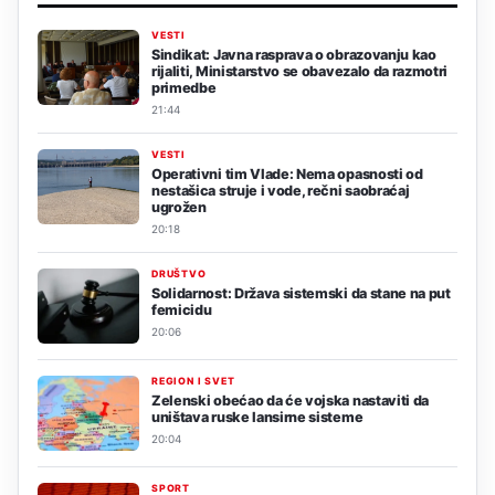
VESTI
Sindikat: Javna rasprava o obrazovanju kao
rijaliti, Ministarstvo se obavezalo da razmotri
primedbe
21:44
VESTI
Operativni tim Vlade: Nema opasnosti od
nestašica struje i vode, rečni saobraćaj
ugrožen
20:18
DRUŠTVO
Solidarnost: Država sistemski da stane na put
femicidu
20:06
REGION I SVET
Zelenski obećao da će vojska nastaviti da
uništava ruske lansirne sisteme
20:04
SPORT