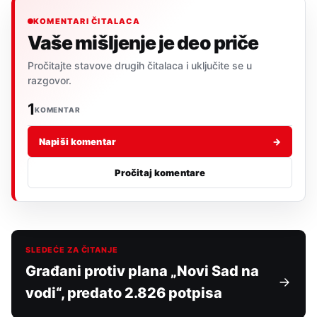
KOMENTARI ČITALACA
Vaše mišljenje je deo priče
Pročitajte stavove drugih čitalaca i uključite se u
razgovor.
1
KOMENTAR
Napiši komentar
→
Pročitaj komentare
SLEDEĆE ZA ČITANJE
Građani protiv plana „Novi Sad na
vodi“, predato 2.826 potpisa