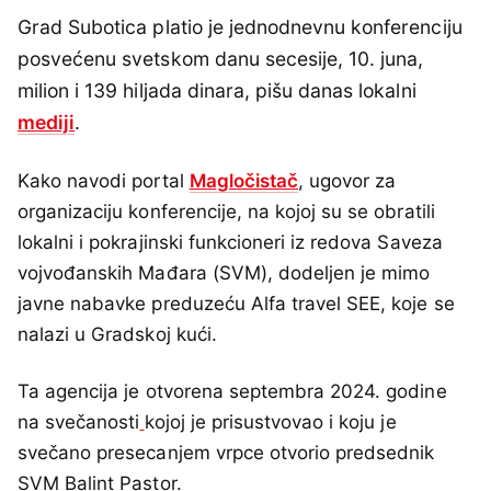
Grad Subotica platio je jednodnevnu konferenciju
posvećenu svetskom danu secesije, 10. juna,
milion i 139 hiljada dinara, pišu danas lokalni
mediji
.
Kako navodi portal
Magločistač
, ugovor za
organizaciju konferencije, na kojoj su se obratili
lokalni i pokrajinski funkcioneri iz redova Saveza
vojvođanskih Mađara (SVM), dodeljen je mimo
javne nabavke preduzeću Alfa travel SEE, koje se
nalazi u Gradskoj kući.
Ta agencija je otvorena septembra 2024. godine
na svečanosti
kojoj je prisustvovao i koju je
svečano presecanjem vrpce otvorio predsednik
SVM Balint Pastor.