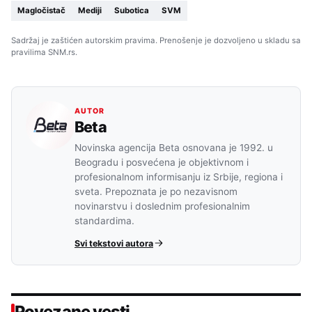
Magločistač
Mediji
Subotica
SVM
Sadržaj je zaštićen autorskim pravima. Prenošenje je dozvoljeno u skladu sa
pravilima SNM.rs.
AUTOR
Beta
Novinska agencija Beta osnovana je 1992. u
Beogradu i posvećena je objektivnom i
profesionalnom informisanju iz Srbije, regiona i
sveta. Prepoznata je po nezavisnom
novinarstvu i doslednim profesionalnim
standardima.
Svi tekstovi autora
Povezane vesti