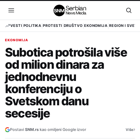
Pređi
na
Otvori
Otvo
sadržaj
meni
pret
VESTI
POLITIKA
PROTESTI
DRUŠTVO
EKONOMIJA
REGION I SVET
EKONOMIJA
Subotica potrošila više
od milion dinara za
jednodnevnu
konferenciju o
Svetskom danu
secesije
›
Postavi
SNM.rs
kao omiljeni Google izvor
Više