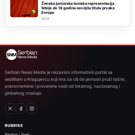
Ženska juniorska teniska reprezentacija
Srbije do 18 godina osvojila titulu prvaka
Evrope
20:03
Serbian News Media je nezavisni informativni portal sa
sedištem u Kragujevcu koji ima za cilj da javnosti pruži tačne,
pravovremene i proverene vesti od lokalnog, nacionalnog i
globalnog značaja.
RUBRIKE
Region i Svet