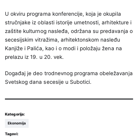
U okviru programa konferencije, koja je okupila
stručnjake iz oblasti istorije umetnosti, arhitekture i
zaštite kulturnog nasleđa, održana su predavanja o
secesijskim vitražima, arhitektonskom nasleđu
Kanjiže i Palića, kao i o modi i položaju žena na
prelazu iz 19. u 20. vek.
Događaj je deo trodnevnog programa obeležavanja
Svetskog dana secesije u Subotici.
Kategorija:
Ekonomija
Tagovi: