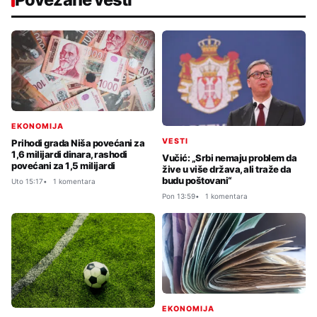
EKONOMIJA
VESTI
Prihodi grada Niša povećani za
1,6 milijardi dinara, rashodi
Vučić: „Srbi nemaju problem da
povećani za 1,5 milijardi
žive u više država, ali traže da
budu poštovani“
Uto 15:17
1 komentara
Pon 13:59
1 komentara
EKONOMIJA