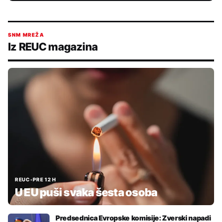
SNM MREŽA
Iz REUC magazina
REUC
•
PRE 12 H
U EU puši svaka šesta osoba
Predsednica Evropske komisije: Zverski napadi