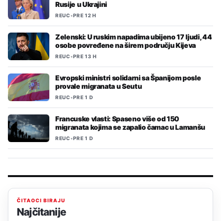
Rusije u Ukrajini
REUC
•
PRE 12 H
Zelenski: U ruskim napadima ubijeno 17 ljudi, 44
osobe povređene na širem području Kijeva
REUC
•
PRE 13 H
Evropski ministri solidarni sa Španijom posle
provale migranata u Seutu
REUC
•
PRE 1 D
Francuske vlasti: Spaseno više od 150
migranata kojima se zapalio čamac u Lamanšu
REUC
•
PRE 1 D
ČITAOCI BIRAJU
Najčitanije