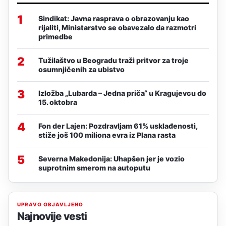
1
Sindikat: Javna rasprava o obrazovanju kao
rijaliti, Ministarstvo se obavezalo da razmotri
primedbe
2
Tužilaštvo u Beogradu traži pritvor za troje
osumnjičenih za ubistvo
3
Izložba „Lubarda – Jedna priča“ u Kragujevcu do
15. oktobra
4
Fon der Lajen: Pozdravljam 61% usklađenosti,
stiže još 100 miliona evra iz Plana rasta
5
Severna Makedonija: Uhapšen jer je vozio
suprotnim smerom na autoputu
UPRAVO OBJAVLJENO
Najnovije vesti