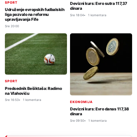
SPORT
Devizni kurs: Evro sutra 117,37
dinara
Udruženje evropskih fudbalskih
liga pozvalo na reformu
Sre 18:04
1 komentara
upravljavanja Fife
Sre 20:00
SPORT
Predsednik Bešiktaša: Radimo
na Vlahoviću
Sre 16:53
1 komentara
EKONOMIJA
Devizni kurs: Evro danas 117,38
dinara
Sre 09:50
1 komentara