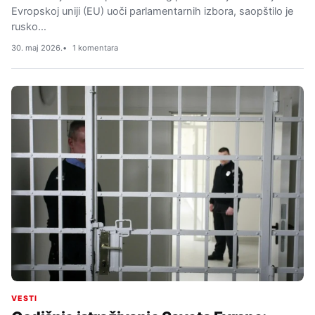
Evropskoj uniji (EU) uoči parlamentarnih izbora, saopštilo je
rusko…
30. maj 2026.
1 komentara
VESTI