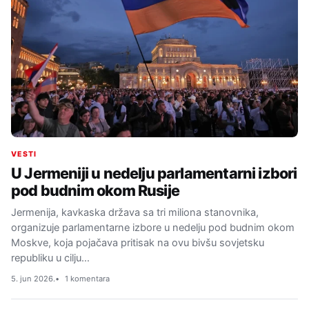
VESTI
U Jermeniji u nedelju parlamentarni izbori
pod budnim okom Rusije
Jermenija, kavkaska država sa tri miliona stanovnika,
organizuje parlamentarne izbore u nedelju pod budnim okom
Moskve, koja pojačava pritisak na ovu bivšu sovjetsku
republiku u cilju…
5. jun 2026.
1 komentara