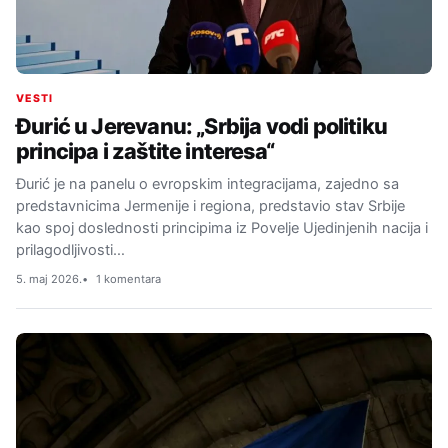
VESTI
Đurić u Jerevanu: „Srbija vodi politiku
principa i zaštite interesa“
Đurić je na panelu o evropskim integracijama, zajedno sa
predstavnicima Jermenije i regiona, predstavio stav Srbije
kao spoj doslednosti principima iz Povelje Ujedinjenih nacija i
prilagodljivosti…
5. maj 2026.
1 komentara