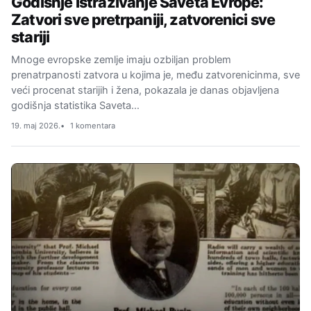
Godišnje istraživanje Saveta Evrope:
Zatvori sve pretrpaniji, zatvorenici sve
stariji
Mnoge evropske zemlje imaju ozbiljan problem
prenatrpanosti zatvora u kojima je, među zatvorenicinma, sve
veći procenat starijih i žena, pokazala je danas objavljena
godišnja statistika Saveta…
19. maj 2026.
1 komentara