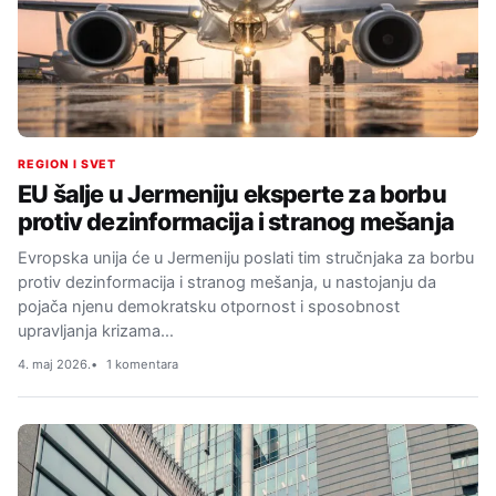
REGION I SVET
EU šalje u Jermeniju eksperte za borbu
protiv dezinformacija i stranog mešanja
Evropska unija će u Jermeniju poslati tim stručnjaka za borbu
protiv dezinformacija i stranog mešanja, u nastojanju da
pojača njenu demokratsku otpornost i sposobnost
upravljanja krizama…
4. maj 2026.
1 komentara