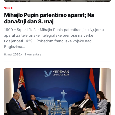
VESTI
Mihajlo Pupin patentirao aparat; Na
današnji dan 8. maj
1900 – Srpski fizičar Mihajlo Pupin patentirao je u Njujorku
aparat za telefonske i telegrafske prenose na velike
udaljenosti 1429 – Pobedom francuske vojske nad
Englezima…
8. maj 2026.
1 komentara