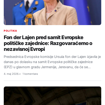
POLITIKA
Fon der Lajen pred samit Evropske
političke zajednice: Razgovaraćemo o
nezavisnoj Evropi
Predsednica Evropske komisije Ursula fon der Lajen izjavila je
danas po dolasku na samit Evropske političke zajednice
(EPZ) u glavnom gradu Jermenije, Jerevanu, da će se…
4. maj 2026.
1 komentara