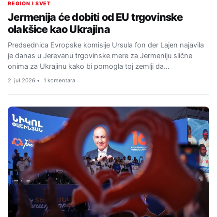
REGION I SVET
Jermenija će dobiti od EU trgovinske
olakšice kao Ukrajina
Predsednica Evropske komisije Ursula fon der Lajen najavila
je danas u Jerevanu trgovinske mere za Jermeniju slične
onima za Ukrajinu kako bi pomogla toj zemlji da…
2. jul 2026.
1 komentara