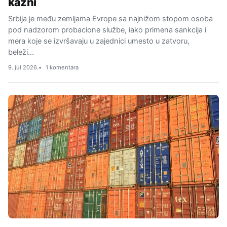
kazni
Srbija je među zemljama Evrope sa najnižom stopom osoba
pod nadzorom probacione službe, iako primena sankcija i
mera koje se izvršavaju u zajednici umesto u zatvoru,
beleži…
9. jul 2026.
1 komentara