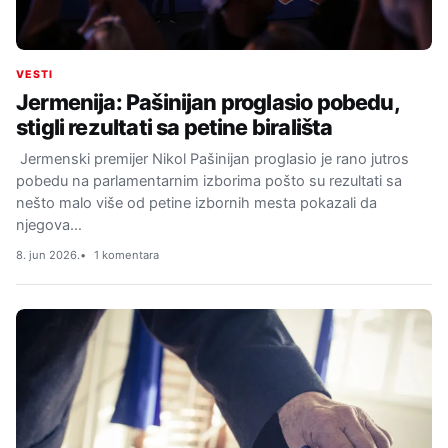
VESTI
Jermenija: Pašinijan proglasio pobedu,
stigli rezultati sa petine birališta
Jermenski premijer Nikol Pašinijan proglasio je rano jutros
pobedu na parlamentarnim izborima pošto su rezultati sa
nešto malo više od petine izbornih mesta pokazali da
njegova…
8. jun 2026.
1 komentara