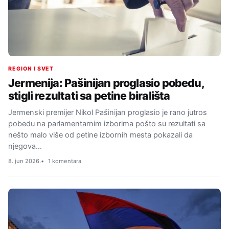
REGION I SVET
Jermenija: Pašinijan proglasio pobedu,
stigli rezultati sa petine birališta
Jermenski premijer Nikol Pašinijan proglasio je rano jutros
pobedu na parlamentarnim izborima pošto su rezultati sa
nešto malo više od petine izbornih mesta pokazali da
njegova…
8. jun 2026.
1 komentara