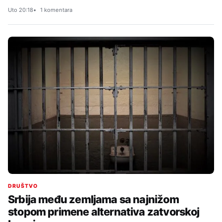
Uto 20:18
1 komentara
DRUŠTVO
Srbija među zemljama sa najnižom
stopom primene alternativa zatvorskoj