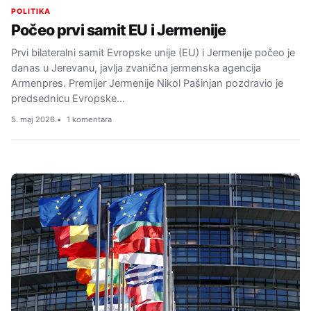
POLITIKA
Počeo prvi samit EU i Jermenije
Prvi bilateralni samit Evropske unije (EU) i Jermenije počeo je
danas u Jerevanu, javlja zvanična jermenska agencija
Armenpres. Premijer Jermenije Nikol Pašinjan pozdravio je
predsednicu Evropske…
5. maj 2026.
1 komentara