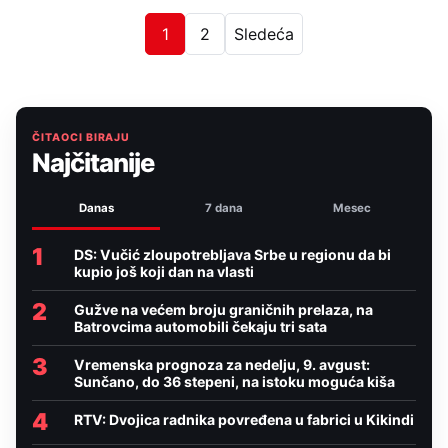
1
2
Sledeća
ČITAOCI BIRAJU
Najčitanije
Danas
7 dana
Mesec
1
DS: Vučić zloupotrebljava Srbe u regionu da bi
kupio još koji dan na vlasti
2
Gužve na većem broju graničnih prelaza, na
Batrovcima automobili čekaju tri sata
3
Vremenska prognoza za nedelju, 9. avgust:
Sunčano, do 36 stepeni, na istoku moguća kiša
4
RTV: Dvojica radnika povređena u fabrici u Kikindi