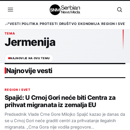
Pređi
na
Otvori
Otvo
sadržaj
meni
pret
VESTI
POLITIKA
PROTESTI
DRUŠTVO
EKONOMIJA
REGION I SVET
TEMA
Jermenija
NAJNOVIJE NA OVU TEMU
Najnovije vesti
REGION I SVET
Spajić: U Crnoj Gori neće biti Centra za
prihvat migranata iz zemalja EU
Predsednik Vlade Crne Gore Milojko Spajić kazao je danas da
se u Crnoj Gori neće graditi centri za prihvatanje ilegalnih
migranata. „Crna Gora nije vodila pregovore…