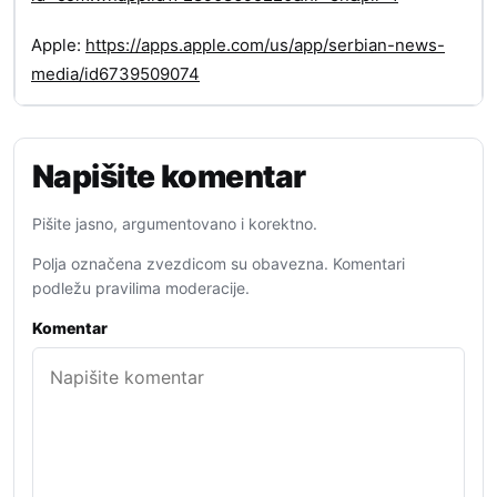
Apple:
https://apps.apple.com/us/app/serbian-news-
media/id6739509074
Napišite komentar
Pišite jasno, argumentovano i korektno.
Polja označena zvezdicom su obavezna. Komentari
podležu pravilima moderacije.
Komentar