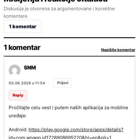
Diskusija je otvorena za argumentovane i korektne
komentare.
1 komentar
1 komentar
Napišite komentar
SNM
Prijavi
03.06.2026 u 11:54
·
Reply
Pročitajte celu vest i putem naših aplikacija za mobilne
uređaje:
Android:
https://play.google.com/store/apps/details?
id=com.wnapp.id1728908695220&hl=en&pli=1