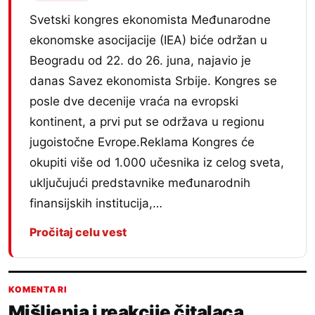
Svetski kongres ekonomista Međunarodne
ekonomske asocijacije (IEA) biće održan u
Beogradu od 22. do 26. juna, najavio je
danas Savez ekonomista Srbije. Kongres se
posle dve decenije vraća na evropski
kontinent, a prvi put se održava u regionu
jugoistočne Evrope.Reklama Kongres će
okupiti više od 1.000 učesnika iz celog sveta,
uključujući predstavnike međunarodnih
finansijskih institucija,…
Pročitaj celu vest
KOMENTARI
Mišljenja i reakcije čitalaca