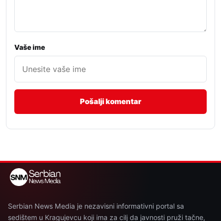
Vaše ime
Serbian News Media je nezavisni informativni portal sa
sedištem u Kragujevcu koji ima za cilj da javnosti pruži tačne,