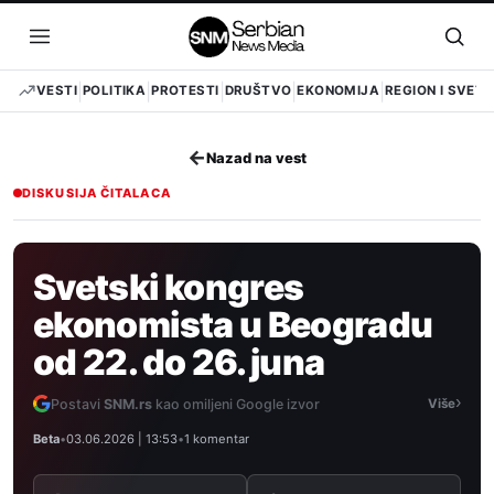
Pređi
na
Otvori
Otvo
sadržaj
meni
pret
VESTI
POLITIKA
PROTESTI
DRUŠTVO
EKONOMIJA
REGION I SVET
←
Nazad na vest
DISKUSIJA ČITALACA
Svetski kongres
ekonomista u Beogradu
od 22. do 26. juna
›
Postavi
SNM.rs
kao omiljeni Google izvor
Više
Beta
•
03.06.2026 | 13:53
•
1 komentar