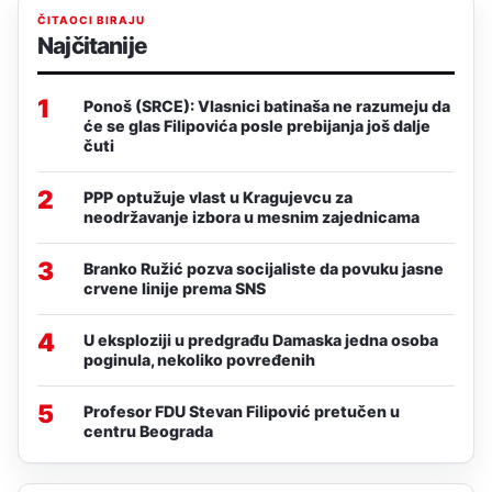
ČITAOCI BIRAJU
Najčitanije
1
Ponoš (SRCE): Vlasnici batinaša ne razumeju da
će se glas Filipovića posle prebijanja još dalje
čuti
2
PPP optužuje vlast u Kragujevcu za
neodržavanje izbora u mesnim zajednicama
3
Branko Ružić pozva socijaliste da povuku jasne
crvene linije prema SNS
4
U eksploziji u predgrađu Damaska jedna osoba
poginula, nekoliko povređenih
5
Profesor FDU Stevan Filipović pretučen u
centru Beograda