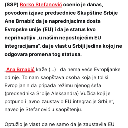
(SSP)
Borko Stefanović
ocenio je danas,
povodom izjave predsednice Skupštine Srbije
Ane Brnabić da je naprednjacima dosta
Evropske unije (EU) i da je status kvo
neprihvatljiv „u našim nepostojećim EU
integracijama“, da je vlast u Srbiji jedina kojoj ne
odgovara promena tog statusa.
„
Ana Brnabić
kaže (…) i da nema veće Evropljanke
od nje. To nam saopštava osoba koja je toliki
Evropljanin da pripada režimu njenog šefa
(predsednika Srbije Aleksandra) Vučića koji je
potpuno i javno zaustavio EU integracije Srbije“,
naveo je Stefanović u saopštenju.
Optužio je vlast da ne samo da je zaustavila EU