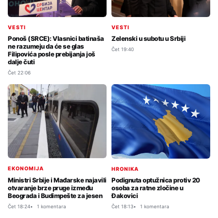
VESTI
VESTI
Ponoš (SRCE): Vlasnici batinaša
Zelenski u subotu u Srbiji
ne razumeju da će se glas
Čet 19:40
Filipovića posle prebijanja još
dalje čuti
Čet 22:06
EKONOMIJA
HRONIKA
Ministri Srbije i Mađarske najavili
Podignuta optužnica protiv 20
otvaranje brze pruge između
osoba za ratne zločine u
Beograda i Budimpešte za jesen
Đakovici
Čet 18:24
1 komentara
Čet 18:13
1 komentara