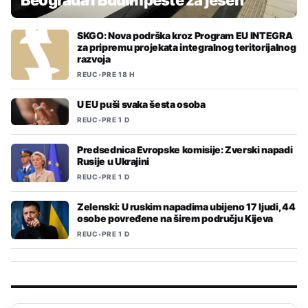
Beograda i Budimpešte za jesen
SKGO: Nova podrška kroz Program EU INTEGRA
za pripremu projekata integralnog teritorijalnog
razvoja
REUC
•
PRE 18 H
U EU puši svaka šesta osoba
REUC
•
PRE 1 D
Predsednica Evropske komisije: Zverski napadi
Rusije u Ukrajini
REUC
•
PRE 1 D
Zelenski: U ruskim napadima ubijeno 17 ljudi, 44
osobe povređene na širem području Kijeva
REUC
•
PRE 1 D