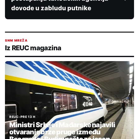
dovode u zabludu putnike
SNM MREŽA
Iz REUC magazina
REUC
•
PRE 13 H
Ministri Srbije i Mađarske najavili
otvaranje brze pruge između