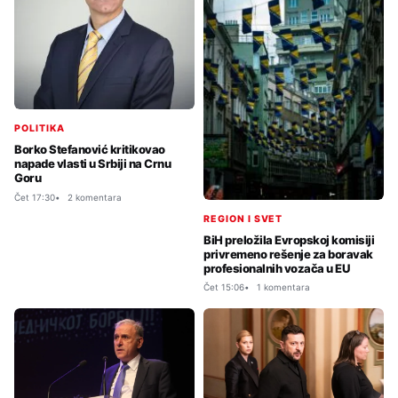
POLITIKA
Borko Stefanović kritikovao
napade vlasti u Srbiji na Crnu
Goru
Čet 17:30
2 komentara
REGION I SVET
BiH preložila Evropskoj komisiji
privremeno rešenje za boravak
profesionalnih vozača u EU
Čet 15:06
1 komentara