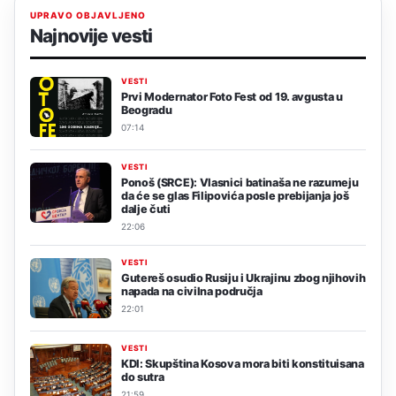
UPRAVO OBJAVLJENO
Najnovije vesti
VESTI
Prvi Modernator Foto Fest od 19. avgusta u
Beogradu
07:14
VESTI
Ponoš (SRCE): Vlasnici batinaša ne razumeju
da će se glas Filipovića posle prebijanja još
dalje čuti
22:06
VESTI
Gutereš osudio Rusiju i Ukrajinu zbog njihovih
napada na civilna područja
22:01
VESTI
KDI: Skupština Kosova mora biti konstituisana
do sutra
21:59