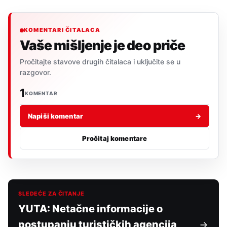
KOMENTARI ČITALACA
Vaše mišljenje je deo priče
Pročitajte stavove drugih čitalaca i uključite se u
razgovor.
1
KOMENTAR
Napiši komentar
→
Pročitaj komentare
SLEDEĆE ZA ČITANJE
YUTA: Netačne informacije o
postupanju turističkih agencija