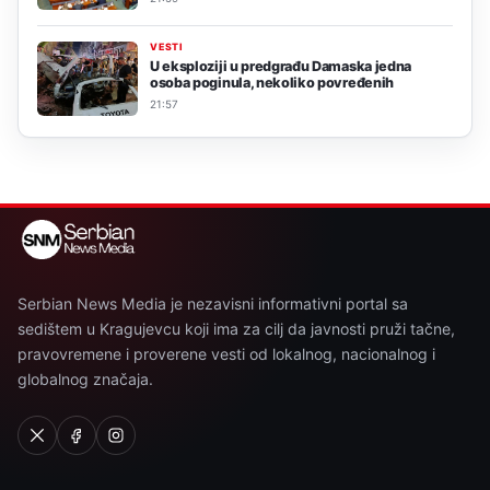
VESTI
U eksploziji u predgrađu Damaska jedna
osoba poginula, nekoliko povređenih
21:57
Serbian News Media je nezavisni informativni portal sa
sedištem u Kragujevcu koji ima za cilj da javnosti pruži tačne,
pravovremene i proverene vesti od lokalnog, nacionalnog i
globalnog značaja.