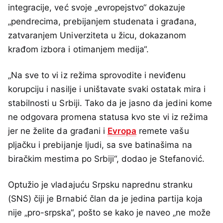
integracije, već svoje „evropejstvo“ dokazuje
„pendrecima, prebijanjem studenata i građana,
zatvaranjem Univerziteta u žicu, dokazanom
krađom izbora i otimanjem medija“.
„Na sve to vi iz režima sprovodite i neviđenu
korupciju i nasilje i uništavate svaki ostatak mira i
stabilnosti u Srbiji. Tako da je jasno da jedini kome
ne odgovara promena statusa kvo ste vi iz režima
jer ne želite da građani i
Evropa
remete vašu
pljačku i prebijanje ljudi, sa sve batinašima na
biračkim mestima po Srbiji“, dodao je Stefanović.
Optužio je vladajuću Srpsku naprednu stranku
(SNS) čiji je Brnabić član da je jedina partija koja
nije „pro-srpska“, pošto se kako je naveo „ne može