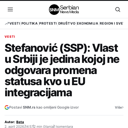
Pređi
na
Otvori
Otvo
sadržaj
meni
pret
VESTI
POLITIKA
PROTESTI
DRUŠTVO
EKONOMIJA
REGION I SVET
VESTI
Stefanović (SSP): Vlast
u Srbiji je jedina kojoj ne
odgovara promena
statusa kvo u EU
integracijama
›
Postavi
SNM.rs
kao omiljeni Google izvor
Više
Autor:
Beta
2. april 2026.
14:57
2 min čitanja
1 komentara