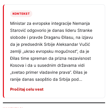
KONTEKST
Ministar za evropske integracije Nemanja
Starović odgovorio je danas lideru Stranke
slobode i pravde Draganu Đilasu, na izjavu
da je predsednik Srbije Aleksandar Vučić
zemlji „ukrao evropsku mogućnost“, da je
Đilas time spreman da prizna nezavisnost
Kosova i da u susednim državama vidi
„svetao primer vladavine prava“. Đilas je
ranije danas saopštio da Srbija pod…
Pročitaj celu vest