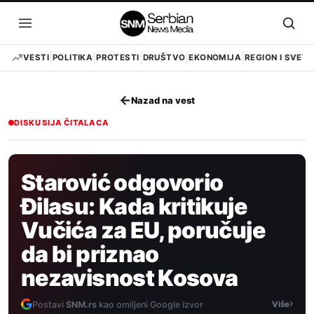
Pređi
na
Otvori
Otvo
sadržaj
meni
pret
VESTI
POLITIKA
PROTESTI
DRUŠTVO
EKONOMIJA
REGION I SVET
←
Nazad na vest
DISKUSIJA ČITALACA
Starović odgovorio
Đilasu: Kada kritikuje
Vučića za EU, poručuje
da bi priznao
nezavisnost Kosova
›
Postavi
SNM.rs
kao omiljeni Google izvor
Više