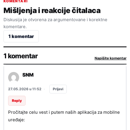
KOMENTARI
Mišljenja i reakcije čitalaca
Diskusija je otvorena za argumentovane i korektne
komentare.
1 komentar
1 komentar
Napišite komentar
SNM
Prijavi
27.05.2026 u 11:52
·
Reply
Pročitajte celu vest i putem naših aplikacija za mobilne
uređaje: