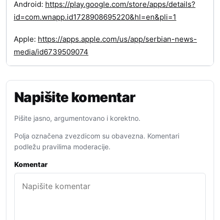
Android:
https://play.google.com/store/apps/details?
id=com.wnapp.id1728908695220&hl=en&pli=1
Apple:
https://apps.apple.com/us/app/serbian-news-
media/id6739509074
Napišite komentar
Pišite jasno, argumentovano i korektno.
Polja označena zvezdicom su obavezna. Komentari
podležu pravilima moderacije.
Komentar