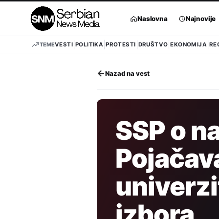
Pređi
na
Naslovna
Najnovije
sadržaj
TEME
VESTI
POLITIKA
PROTESTI
DRUŠTVO
EKONOMIJA
RE
←
Nazad na vest
SSP o na
Pojačav
univerzi
izbora