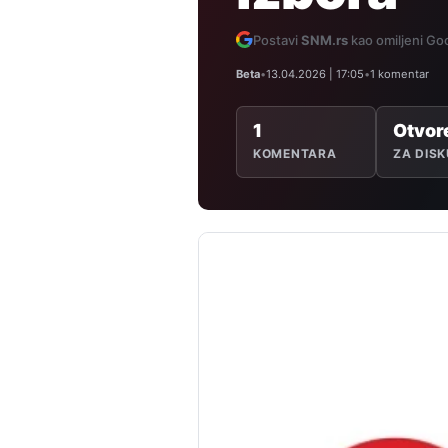
Postavi
SNM.rs
kao omiljeni Goo
Beta
•
13.04.2026 | 17:05
•
1 komentar
1
Otvor
KOMENTARA
ZA DISK