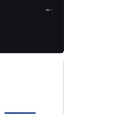
›
Više