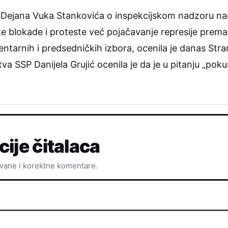
 Dejana Vuka Stankovića o inspekcijskom nadzoru nad
 blokade i proteste već pojačavanje represije prema
entarnih i predsedničkih izbora, ocenila je danas Str
va SSP Danijela Grujić ocenila je da je u pitanju „pok
cije čitalaca
ovane i korektne komentare.