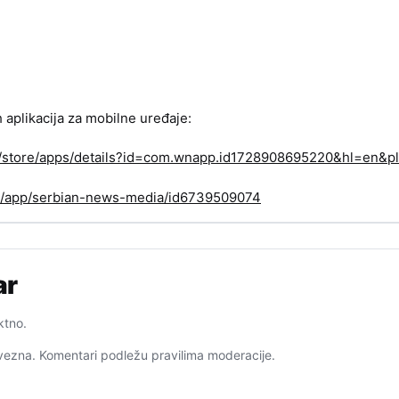
h aplikacija za mobilne uređaje:
om/store/apps/details?id=com.wnapp.id1728908695220&hl=en&pl
us/app/serbian-news-media/id6739509074
ar
ktno.
ezna. Komentari podležu pravilima moderacije.