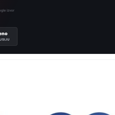
gle izvor
eno
USIJU