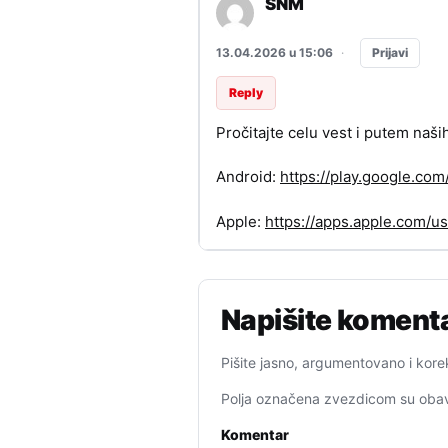
SNM
Prijavi
13.04.2026 u 15:06
·
Reply
Pročitajte celu vest i putem naši
Android:
https://play.google.c
Apple:
https://apps.apple.com/
Napišite koment
Pišite jasno, argumentovano i kore
Polja označena zvezdicom su obav
Komentar