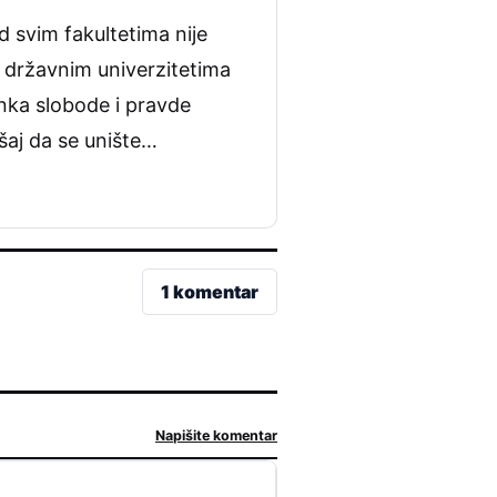
 svim fakultetima nije
 državnim univerzitetima
anka slobode i pravde
ušaj da se unište…
1 komentar
Napišite komentar