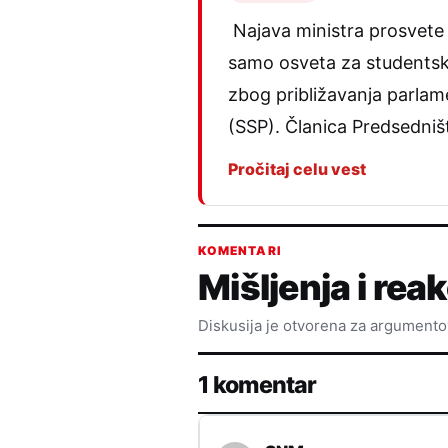
Najava ministra prosvete
samo osveta za studentske
zbog približavanja parlam
(SSP). Članica Predsedništ
Pročitaj celu vest
KOMENTARI
Mišljenja i reak
Diskusija je otvorena za argument
1 komentar