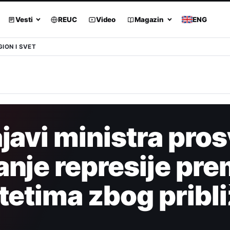
Vesti
REUC
Video
Magazin
ENG
GION I SVET
javi ministra pros
anje represije pr
tetima zbog pribl