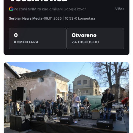
›
Postavi
SNM.rs
kao omiljeni Google izvor
Više
Serbian News Media
•
09.01.2025 | 10:53
•
0 komentara
0
Otvoreno
KOMENTARA
ZA DISKUSIJU