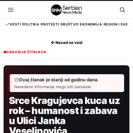
Pređi
na
Otvori
Otvo
sadržaj
meni
pret
VESTI
POLITIKA
PROTESTI
DRUŠTVO
EKONOMIJA
REGION I SVET
←
Nazad na vest
DISKUSIJA ČITALACA
Ovaj članak je stariji od godinu dana.
Navedene informacije mogu biti zastarele.
Srce Kragujevca kuca uz
rok – humanost i zabava
u Ulici Janka
Veselinovića