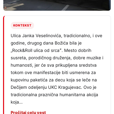
KONTEKST
Ulica Janka Veselinovića, tradicionalno, i ove
godine, drugog dana Božića bila je
„Rock&Roll ulica od srcaˮ. Mesto dobrih
susreta, porodičnog druženja, dobre muzike i
humanosti, jer će sva prikupljena sredstva
tokom ove manifestacije biti usmerena za
kupovinu paketića za decu koja se leče na
Dečijem odeljenju UKC Kragujevac. Ovo je
tradicionalna praznična humanitarna akcija
koja…
Pročitaj celu vest