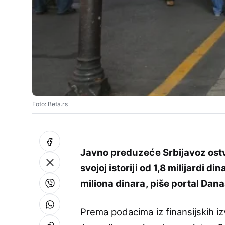
Foto: Beta.rs
Javno preduzeće Srbijavoz ostva
svojoj istoriji od 1,8 milijardi din
miliona dinara, piše portal Dana
Prema podacima iz finansijskih i