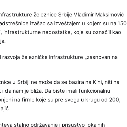
 Infrastrukture železnice Srbije Vladimir Maksimović
adstrešnice izašao sa izveštajem u kojem su na 150
, infrastrukturne nedostatke, koje su označili kao
ja.
l razvoja železničke infrastrukture „zasnovan na
znice u Srbiji ne može da se bazira na Kini, niti na
ak i da nam je bliža. Da biste imali funkcionalnu
njeni na firme koje su pre svega u krugu od 200,
ajić.
teva stalno održavanje i prisustvo lokalnih