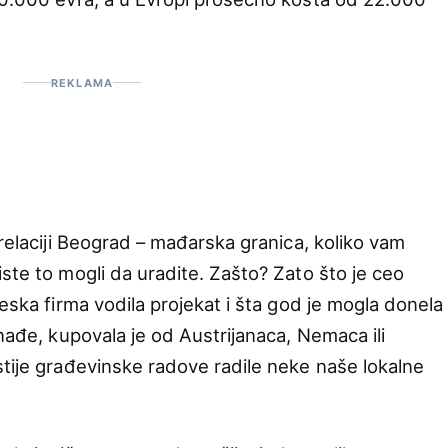
REKLAMA
 relaciji Beograd – mađarska granica, koliko vam
ste to mogli da uradite. Zašto? Zato što je ceo
neska firma vodila projekat i šta god je mogla donela
 nađe, kupovala je od Austrijanaca, Nemaca ili
stije građevinske radove radile neke naše lokalne