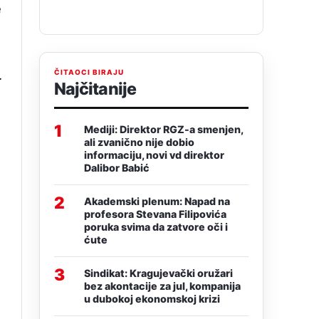
e
.
ČITAOCI BIRAJU
Najčitanije
1
Mediji: Direktor RGZ-a smenjen,
ali zvanično nije dobio
informaciju, novi vd direktor
Dalibor Babić
2
Akademski plenum: Napad na
profesora Stevana Filipovića
poruka svima da zatvore oči i
ćute
3
Sindikat: Kragujevački oružari
bez akontacije za jul, kompanija
u dubokoj ekonomskoj krizi