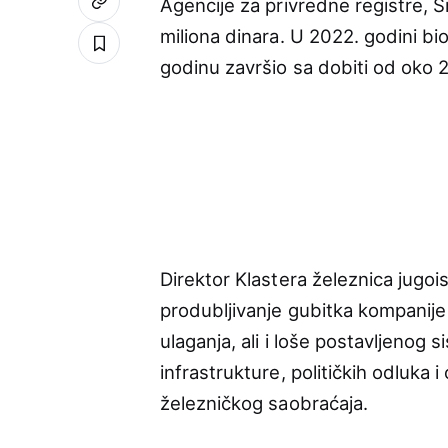
Agencije za privredne registre, S
miliona dinara. U 2022. godini bi
godinu završio sa dobiti od oko 2
Direktor Klastera železnica jugo
produbljivanje gubitka kompanije S
ulaganja, ali i loše postavljenog
infrastrukture, političkih odluk
železničkog saobraćaja.