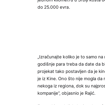
do 25.000 evra.
„Izračunajte koliko je to samo na
godišnje para treba da date da bi
projekat tako postavljen da je ki
je iz Kine. Ono što nije mogla da
nekoga iz regiona, dok su najpro
kompanije“, objasnio je Rajić.