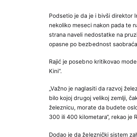
Podsetio je da je i bivši direktor
nekoliko meseci nakon pada te n
strana naveli nedostatke na pruzi
opasne po bezbednost saobraća
Rajić je posebno kritikovao mode
Kini“.
„Važno je naglasiti da razvoj žele
bilo kojoj drugoj velikoj zemlji, č
železnicu, morate da budete oslo
300 ili 400 kilometara“, rekao je R
Dodao je da železnički sistem zah