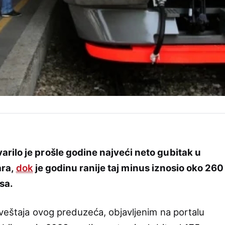
rilo je prošle godine najveći neto gubitak u
ara,
dok
je godinu ranije taj minus iznosio oko 260
sa.
zveštaja ovog preduzeća, objavljenim na portalu