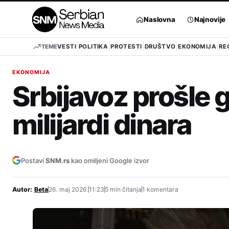
Pređi
na
Naslovna
Najnovije
sadržaj
TEME
VESTI
POLITIKA
PROTESTI
DRUŠTVO
EKONOMIJA
RE
EKONOMIJA
Srbijavoz prošle 
milijardi dinara
Postavi
SNM.rs
kao omiljeni Google izvor
Autor:
Beta
26. maj 2026.
11:23
5 min čitanja
1 komentara