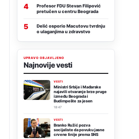
4
Profesor FDU Stevan Filipović
pretučen u centru Beograda
5
Delić osporio Macutovu tvrdnju
o ulaganjima u zdravstvo
UPRAVO OBJAVLJENO
Najnovije vesti
VESTI
Ministri Srbije i Mađarske
najavili otvaranje brze pruge
između Beograda i
Budimpešte za jesen
18:47
VESTI
Branko Ružić pozva
socijaliste da povuku jasne
crvene linije prema SNS