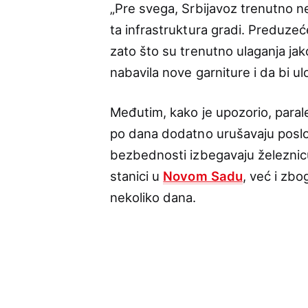
„Pre svega, Srbijavoz trenutno n
ta infrastruktura gradi. Preduzeće
zato što su trenutno ulaganja jak
nabavila nove garniture i da bi ul
Međutim, kako je upozorio, parale
po dana dodatno urušavaju poslov
bezbednosti izbegavaju železnic
stanici u
Novom Sadu
, već i zbo
nekoliko dana.