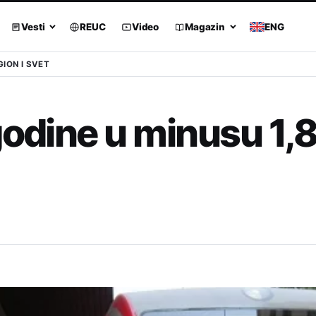
Vesti
REUC
Video
Magazin
ENG
GION I SVET
godine u minusu 1,