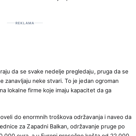
REKLAMA
oraju da se svake nedelje pregledaju, pruga da se
se zanavljaju neke stvari. To je jedan ogroman
na lokalne firme koje imaju kapacitet da ga
 doveli do enormnih troškova održavanja i naveo da
ednice za Zapadni Balkan, održavanje pruge po
80.000 evra, a u Evropi prosečno košta od 22.000