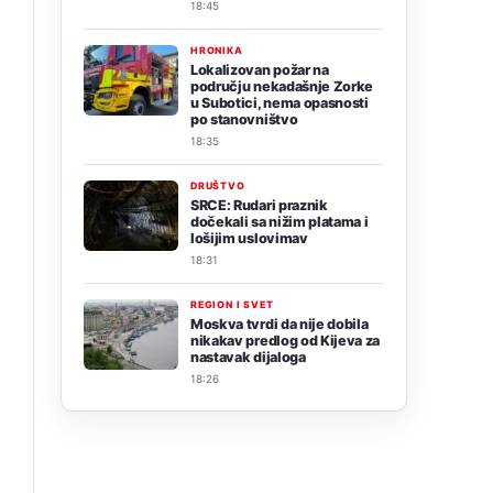
18:45
HRONIKA
Lokalizovan požar na
području nekadašnje Zorke
u Subotici, nema opasnosti
po stanovništvo
18:35
DRUŠTVO
SRCE: Rudari praznik
dočekali sa nižim platama i
lošijim uslovimav
18:31
REGION I SVET
Moskva tvrdi da nije dobila
nikakav predlog od Kijeva za
nastavak dijaloga
18:26