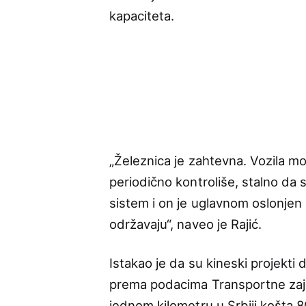
kapaciteta.
„Železnica je zahtevna. Vozila m
periodično kontroliše, stalno da 
sistem i on je uglavnom oslonjen 
održavaju“, naveo je Rajić.
Istakao je da su kineski projekti
prema podacima Transportne zaj
jednom kilometru u Srbiji košta 