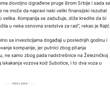
ema dovoljno izgrađene pruge širom Srbije i sada s
 ne može da napravi neki veliki finansijski rezultat
o velika. Kompanija se zadužuje, diže kredite da bi
ožila u neka osnovna sredstva za rad“, rekao je Rajić
lno sa investicijama događaji u poslednjih godinu i
anje kompanije, jer putnici zbog pitanja
u, ne samo zbog pada nadstrešnice na Železničkoj
g iskakanja vozova kod Subotice, i to dva voza u
REKLAMA