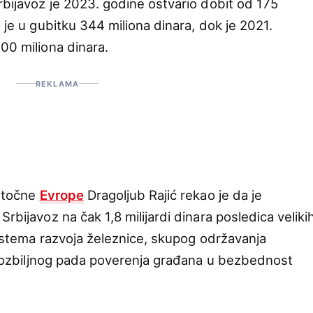
rbijavoz je 2023. godine ostvario dobit od 175
o je u gubitku 344 miliona dinara, dok je 2021.
00 miliona dinara.
REKLAMA
istočne
Evrope
Dragoljub Rajić rekao je da je
rbijavoz na čak 1,8 milijardi dinara posledica veliki
 sistema razvoja železnice, skupog održavanja
a i ozbiljnog pada poverenja građana u bezbednost