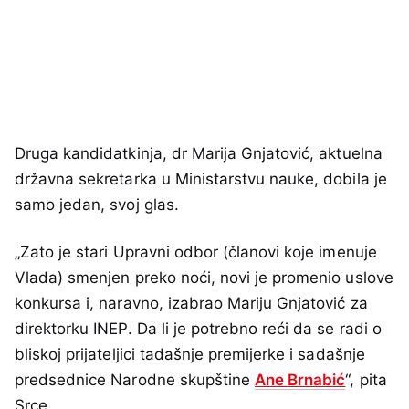
Druga kandidatkinja, dr Marija Gnjatović, aktuelna
državna sekretarka u Ministarstvu nauke, dobila je
samo jedan, svoj glas.
„Zato je stari Upravni odbor (članovi koje imenuje
Vlada) smenjen preko noći, novi je promenio uslove
konkursa i, naravno, izabrao Mariju Gnjatović za
direktorku INEP. Da li je potrebno reći da se radi o
bliskoj prijateljici tadašnje premijerke i sadašnje
predsednice Narodne skupštine
Ane Brnabić
“, pita
Srce.