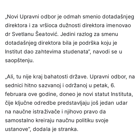
„Novi Upravni odbor je odmah smenio dotadašnjeg
direktora i za vršioca dužnosti direktora imenovao
dr Svetlanu Šeatović. Jedini razlog za smenu
dotadašnjeg direktora bila je podrška koju je
Institut dao zahtevima studenata“, navodi se u
saopštenju.
„Ali, tu nije kraj bahatosti države. Upravni odbor, na
sednici hitno sazvanoj i održanoj u petak, 6.
februara ove godine, doneo je novi statut Instituta,
čije ključne odredbe predstavljaju još jedan udar
na naučne istraživače i njihovo pravo da
samostalno kreiraju naučnu politiku svoje
ustanove“, dodala je stranka.