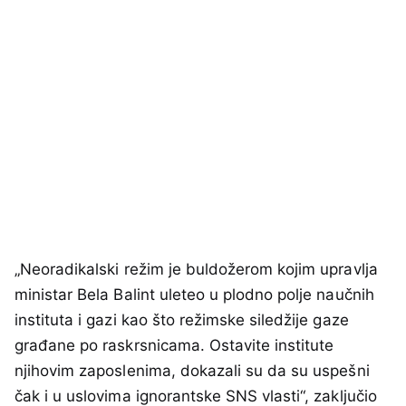
„Neoradikalski režim je buldožerom kojim upravlja
ministar Bela Balint uleteo u plodno polje naučnih
instituta i gazi kao što režimske siledžije gaze
građane po raskrsnicama. Ostavite institute
njihovim zaposlenima, dokazali su da su uspešni
čak i u uslovima ignorantske SNS vlasti“, zaključio