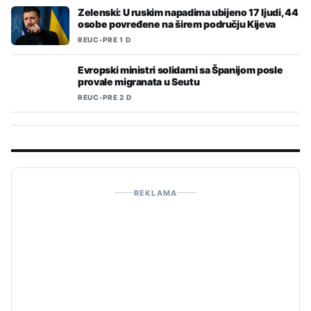
Zelenski: U ruskim napadima ubijeno 17 ljudi, 44
osobe povređene na širem području Kijeva
REUC
•
PRE 1 D
Evropski ministri solidarni sa Španijom posle
provale migranata u Seutu
REUC
•
PRE 2 D
REKLAMA