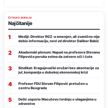
ČITAOCI BIRAJU
Najčitanije
1
Mediji: Direktor RGZ-a smenjen, ali zvanično nije
dobio informaciju, novi vd direktor Dalibor Babić
2
Akademski plenum: Napad na profesora Stevana
Filipovića poruka svima da zatvore oči i ćute
3
Sindikat: Kragujevački oružari bez akontacije za
jul, kompanija u dubokoj ekonomskoj krizi
4
Profesor FDU Stevan Filipović pretučen u
centru Beograda
5
Delić osporio Macutovu tvrdnju o ulaganjima u
zdravstvo