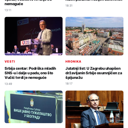
nemoguće
18:31
13:11
HRONIKA
VESTI
Jutatnji list: U Zagrebu uhapšen
Srbija centar: Podrška mladih
državljanin Srbije osumnjičen za
SNS-u i dalje u padu, ono što
špijunažu
Vučić tvrdi je nemoguće
18:17
13:49