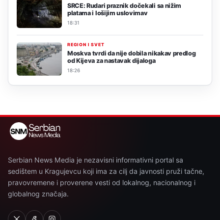
SRCE: Rudari praznik dočekali sa nižim
platama i lošijim uslovimav
18:31
REGION I SVET
Moskva tvrdi da nije dobila nikakav predlog
od Kijeva za nastavak dijaloga
18:26
Serbian News Media je nezavisni informativni portal sa
sedištem u Kragujevcu koji ima za cilj da javnosti pruži tačne,
pravovremene i proverene vesti od lokalnog, nacionalnog i
globalnog značaja.