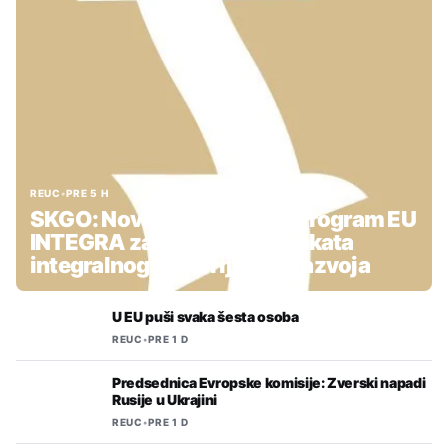
REUC
•
PRE 5 H
SKGO: Nova podrška kroz Program EU
INTEGRA za pripremu projekata
integralnog teritorijalnog razvoja
U EU puši svaka šesta osoba
REUC
•
PRE 1 D
Predsednica Evropske komisije: Zverski napadi
Rusije u Ukrajini
REUC
•
PRE 1 D