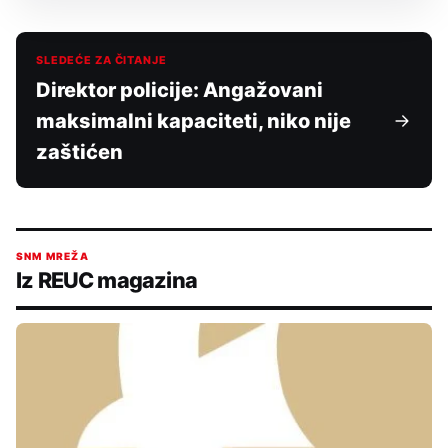
SLEDEĆE ZA ČITANJE
Direktor policije: Angažovani
maksimalni kapaciteti, niko nije
zaštićen
SNM MREŽA
Iz REUC magazina