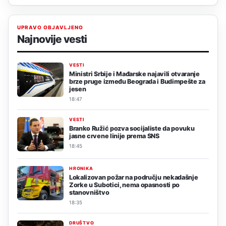
UPRAVO OBJAVLJENO
Najnovije vesti
VESTI
Ministri Srbije i Mađarske najavili otvaranje
brze pruge između Beograda i Budimpešte za
jesen
18:47
VESTI
Branko Ružić pozva socijaliste da povuku
jasne crvene linije prema SNS
18:45
HRONIKA
Lokalizovan požar na području nekadašnje
Zorke u Subotici, nema opasnosti po
stanovništvo
18:35
DRUŠTVO