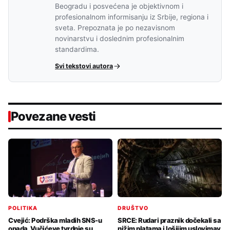
Beogradu i posvećena je objektivnom i
profesionalnom informisanju iz Srbije, regiona i
sveta. Prepoznata je po nezavisnom
novinarstvu i doslednim profesionalnim
standardima.
Svi tekstovi autora
Povezane vesti
POLITIKA
DRUŠTVO
Cvejić: Podrška mladih SNS-u
SRCE: Rudari praznik dočekali sa
opada, Vučićeve tvrdnje su
nižim platama i lošijim uslovimav