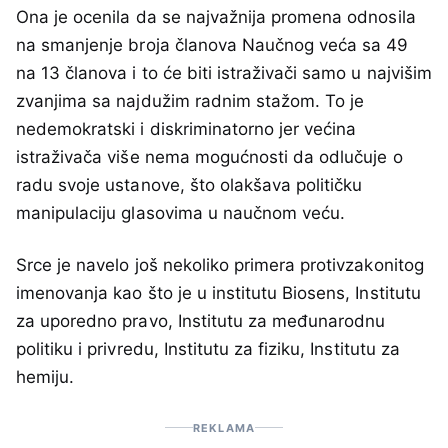
Ona je ocenila da se najvažnija promena odnosila
na smanjenje broja članova Naučnog veća sa 49
na 13 članova i to će biti istraživači samo u najvišim
zvanjima sa najdužim radnim stažom. To je
nedemokratski i diskriminatorno jer većina
istraživača više nema mogućnosti da odlučuje o
radu svoje ustanove, što olakšava političku
manipulaciju glasovima u naučnom veću.
Srce je navelo još nekoliko primera protivzakonitog
imenovanja kao što je u institutu Biosens, Institutu
za uporedno pravo, Institutu za međunarodnu
politiku i privredu, Institutu za fiziku, Institutu za
hemiju.
REKLAMA