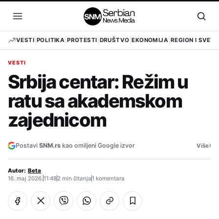
Pređi
na
Otvori
Otvo
sadržaj
meni
pret
VESTI
POLITIKA
PROTESTI
DRUŠTVO
EKONOMIJA
REGION I SVET
VESTI
Srbija centar: Režim u
ratu sa akademskom
zajednicom
›
Postavi
SNM.rs
kao omiljeni Google izvor
Više
Autor:
Beta
16. maj 2026.
11:48
2 min čitanja
1 komentara