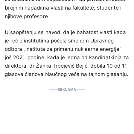
brojnim napadima vlasti na fakultete, studente i
njihove profesore.
U saopštenju se navodi da je bahatost vlasti kada
je reč o institutima počela smenom Upravnog
odbora „Instituta za primenu nuklearne energije“
još 2021. godine, kada je jedna od kandidatkinja za
direktora, dr Žanka Trbojević Bojić, dobila 10 od 11
glasova članova Naučnog veća na tajnom glasanju.
REKLAMA