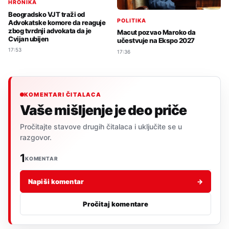
HRONIKA
Beogradsko VJT traži od
POLITIKA
Advokatske komore da reaguje
zbog tvrdnji advokata da je
Macut pozvao Maroko da
Cvijan ubijen
učestvuje na Ekspo 2027
17:53
17:36
KOMENTARI ČITALACA
Vaše mišljenje je deo priče
Pročitajte stavove drugih čitalaca i uključite se u
razgovor.
1
KOMENTAR
Napiši komentar
→
Pročitaj komentare