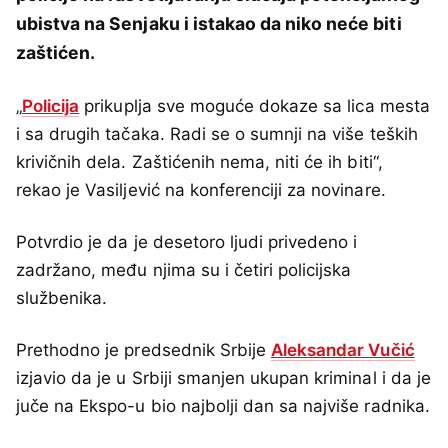
ubistva na Senjaku i istakao da niko neće biti
zaštićen.
„
Policija
prikuplja sve moguće dokaze sa lica mesta
i sa drugih tačaka. Radi se o sumnji na više teških
krivičnih dela. Zaštićenih nema, niti će ih biti“,
rekao je Vasiljević na konferenciji za novinare.
Potvrdio je da je desetoro ljudi privedeno i
zadržano, među njima su i četiri policijska
službenika.
Prethodno je predsednik Srbije
Aleksandar Vučić
izjavio da je u Srbiji smanjen ukupan kriminal i da je
juče na Ekspo-u bio najbolji dan sa najviše radnika.