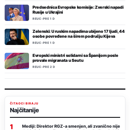
Predsednica Evropske komisije: Zverski napadi
Rusije u Ukrajini
REUC
•
PRE 1 D
Zelenski: U ruskim napadima ubijeno 17 ljudi, 44
osobe povređene na širem području Kijeva
REUC
•
PRE 1 D
Evropski ministri solidarni sa Španijom posle
provale migranata u Seutu
REUC
•
PRE 2 D
ČITAOCI BIRAJU
Najčitanije
1
Mediji: Direktor RGZ-a smenjen, ali zvanično nije