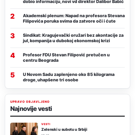
dobio informaciju, novi vd direktor Dalibor Babić
2
Akademski plenum: Napad na profesora Stevana
Filipovića poruka svima da zatvore oči i ćute
3
Sindikat: Kragujevački oružari bez akontacije za
jul, kompanija u dubokoj ekonomskoj krizi
4
Profesor FDU Stevan Filipović pretučen u
centru Beograda
5
U Novom Sadu zaplenjeno oko 85 kilograma
droge, uhapšene tri osobe
UPRAVO OBJAVLJENO
Najnovije vesti
VESTI
Zelenski u subotu u Srbiji