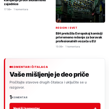
kampanje protiv akademske
zajednice
17:56
1 komentara
REGION I SVET
BiH preložila Evropskoj komisiji
privremeno rešenje za boravak
profesionalnih vozača u EU
15:06
1 komentara
KOMENTARI ČITALACA
Vaše mišljenje je deo priče
Pročitajte stavove drugih čitalaca i uključite se u
razgovor.
1
KOMENTAR
Napiši komentar
→