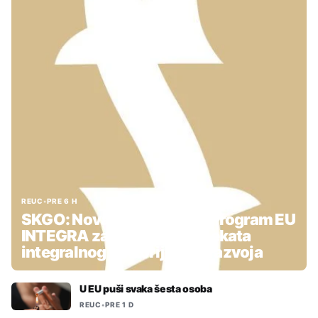
REUC
•
PRE 6 H
SKGO: Nova podrška kroz Program EU
INTEGRA za pripremu projekata
integralnog teritorijalnog razvoja
U EU puši svaka šesta osoba
REUC
•
PRE 1 D