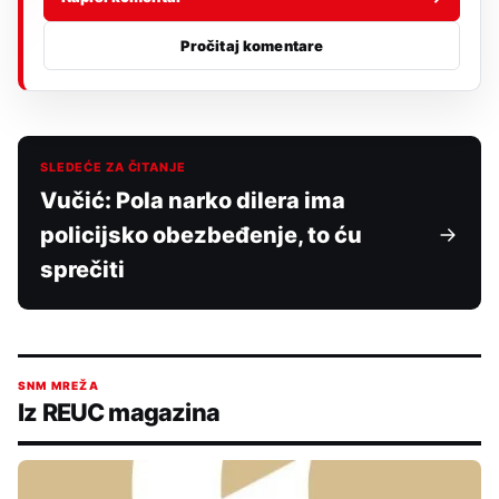
Pročitaj komentare
SLEDEĆE ZA ČITANJE
Vučić: Pola narko dilera ima
policijsko obezbeđenje, to ću
sprečiti
SNM MREŽA
Iz REUC magazina