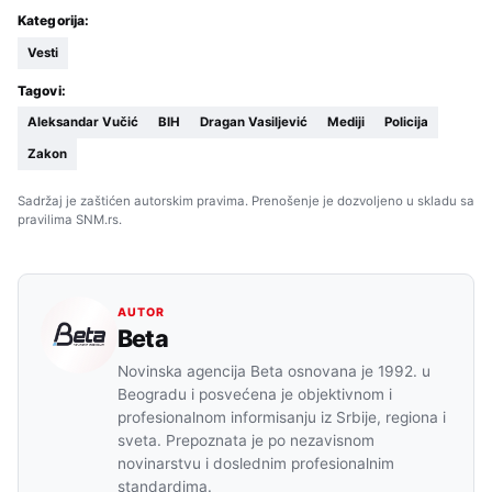
Kategorija:
Vesti
Tagovi:
Aleksandar Vučić
BIH
Dragan Vasiljević
Mediji
Policija
Zakon
Sadržaj je zaštićen autorskim pravima. Prenošenje je dozvoljeno u skladu sa
pravilima SNM.rs.
AUTOR
Beta
Novinska agencija Beta osnovana je 1992. u
Beogradu i posvećena je objektivnom i
profesionalnom informisanju iz Srbije, regiona i
sveta. Prepoznata je po nezavisnom
novinarstvu i doslednim profesionalnim
standardima.