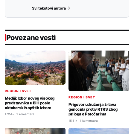
Svi tekstovi autora
Povezane vesti
REGION I SVET
REGION I SVET
Mediji: Izbor novog visokog
predstavnika u BiH posle
Prigovor udruženja žrtava
oktobarskih opštih izbora
genocida protiv RTRS zbog
priloga o Potočarima
17:51
1 komentara
15:11
1 komentara