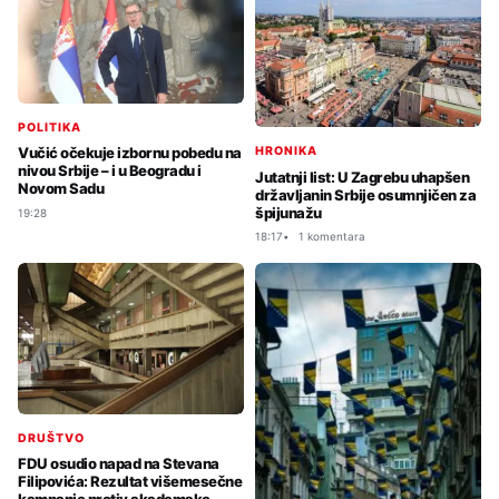
POLITIKA
HRONIKA
Vučić očekuje izbornu pobedu na
nivou Srbije – i u Beogradu i
Jutatnji list: U Zagrebu uhapšen
Novom Sadu
državljanin Srbije osumnjičen za
špijunažu
19:28
18:17
1 komentara
DRUŠTVO
FDU osudio napad na Stevana
Filipovića: Rezultat višemesečne