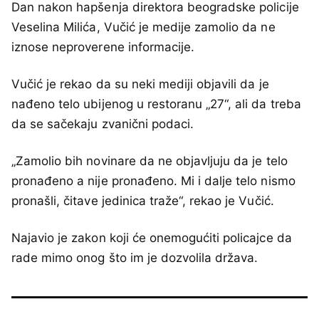
Dan nakon hapšenja direktora beogradske policije
Veselina Milića, Vučić je medije zamolio da ne
iznose neproverene informacije.
Vučić je rekao da su neki mediji objavili da je
nađeno telo ubijenog u restoranu „27“, ali da treba
da se sačekaju zvanični podaci.
„Zamolio bih novinare da ne objavljuju da je telo
pronađeno a nije pronađeno. Mi i dalje telo nismo
pronašli, čitave jedinica traže“, rekao je Vučić.
Najavio je zakon koji će onemogućiti policajce da
rade mimo onog što im je dozvolila država.