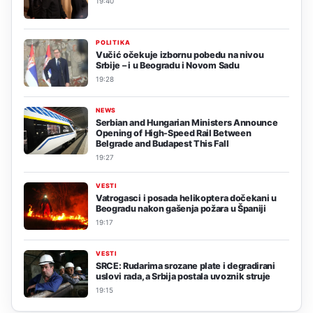
19:40
POLITIKA
Vučić očekuje izbornu pobedu na nivou
Srbije – i u Beogradu i Novom Sadu
19:28
NEWS
Serbian and Hungarian Ministers Announce
Opening of High-Speed Rail Between
Belgrade and Budapest This Fall
19:27
VESTI
Vatrogasci i posada helikoptera dočekani u
Beogradu nakon gašenja požara u Španiji
19:17
VESTI
SRCE: Rudarima srozane plate i degradirani
uslovi rada, a Srbija postala uvoznik struje
19:15