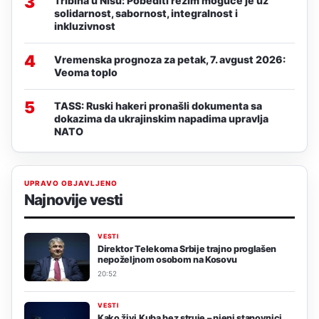
3
Tribina u Nišu: Pobediti režim moguće je uz
solidarnost, sabornost, integralnost i
inkluzivnost
4
Vremenska prognoza za petak, 7. avgust 2026:
Veoma toplo
5
TASS: Ruski hakeri pronašli dokumenta sa
dokazima da ukrajinskim napadima upravlja
NATO
UPRAVO OBJAVLJENO
Najnovije vesti
VESTI
Direktor Telekoma Srbije trajno proglašen
nepoželjnom osobom na Kosovu
20:52
VESTI
Kako živi Kuba bez struje – njeni stanovnici