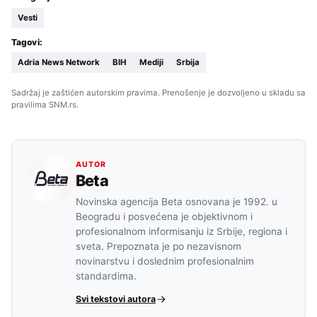
Vesti
Tagovi:
Adria News Network
BIH
Mediji
Srbija
Sadržaj je zaštićen autorskim pravima. Prenošenje je dozvoljeno u skladu sa
pravilima SNM.rs.
AUTOR
Beta
Novinska agencija Beta osnovana je 1992. u
Beogradu i posvećena je objektivnom i
profesionalnom informisanju iz Srbije, regiona i
sveta. Prepoznata je po nezavisnom
novinarstvu i doslednim profesionalnim
standardima.
Svi tekstovi autora