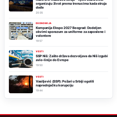
organizuju život prema trenucima kada struja
dođe
20:35
EKONOMIJA
Kompanija Ekspo 2027 Beograd: Dodeljen
okvirni sporazum za uniforme za zaposlene i
volontere
19:57
VESTI
SSP Niš: Zašto država dozvoljava da Niš izgubi
avio-linije do Evrope
19:50
VESTI
Vasiljević (SSP): Požari u Srbiji ogolili
naprednjačku korupciju
19:44