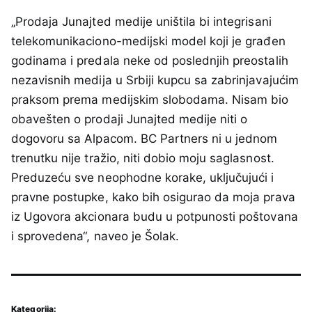
„Prodaja Junajted medije uništila bi integrisani
telekomunikaciono-medijski model koji je građen
godinama i predala neke od poslednjih preostalih
nezavisnih medija u Srbiji kupcu sa zabrinjavajućim
praksom prema medijskim slobodama. Nisam bio
obavešten o prodaji Junajted medije niti o
dogovoru sa Alpacom. BC Partners ni u jednom
trenutku nije tražio, niti dobio moju saglasnost.
Preduzeću sve neophodne korake, uključujući i
pravne postupke, kako bih osigurao da moja prava
iz Ugovora akcionara budu u potpunosti poštovana
i sprovedena“, naveo je Šolak.
Kategorija: