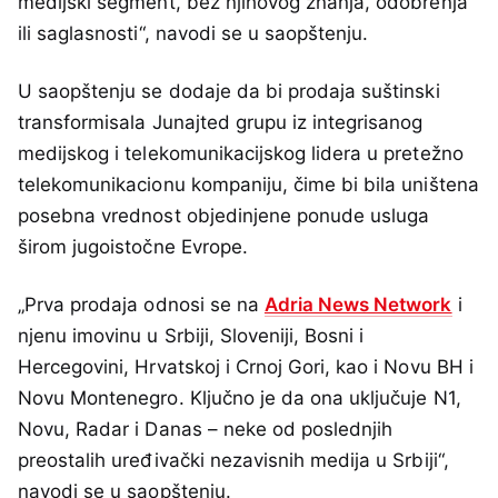
medijski segment, bez njihovog znanja, odobrenja
ili saglasnosti“, navodi se u saopštenju.
U saopštenju se dodaje da bi prodaja suštinski
transformisala Junajted grupu iz integrisanog
medijskog i telekomunikacijskog lidera u pretežno
telekomunikacionu kompaniju, čime bi bila uništena
posebna vrednost objedinjene ponude usluga
širom jugoistočne Evrope.
„Prva prodaja odnosi se na
Adria News Network
i
njenu imovinu u Srbiji, Sloveniji, Bosni i
Hercegovini, Hrvatskoj i Crnoj Gori, kao i Novu BH i
Novu Montenegro. Ključno je da ona uključuje N1,
Novu, Radar i Danas – neke od poslednjih
preostalih uređivački nezavisnih medija u Srbiji“,
navodi se u saopštenju.