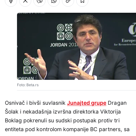
Foto: Beta.rs
Osnivač i bivši suvlasnik
Junajted grupe
Dragan
Šolak i nekadašnja izvršna direktorka Viktorija
Boklag pokrenuli su sudski postupak protiv tri
entiteta pod kontrolom kompanije BC partners, sa