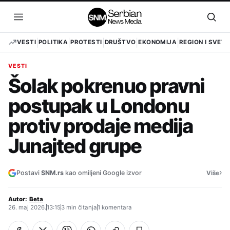
Pređi
na
Otvori
Otvo
sadržaj
meni
pret
VESTI
POLITIKA
PROTESTI
DRUŠTVO
EKONOMIJA
REGION I SVET
VESTI
Šolak pokrenuo pravni
postupak u Londonu
protiv prodaje medija
Junajted grupe
›
Postavi
SNM.rs
kao omiljeni Google izvor
Više
Autor:
Beta
26. maj 2026.
13:15
3 min čitanja
1 komentara