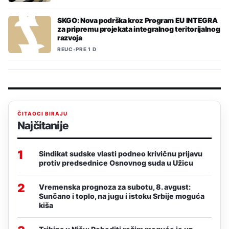
SKGO: Nova podrška kroz Program EU INTEGRA
za pripremu projekata integralnog teritorijalnog
razvoja
REUC
•
PRE 1 D
ČITAOCI BIRAJU
Najčitanije
1
Sindikat sudske vlasti podneo krivičnu prijavu
protiv predsednice Osnovnog suda u Užicu
2
Vremenska prognoza za subotu, 8. avgust:
Sunčano i toplo, na jugu i istoku Srbije moguća
kiša