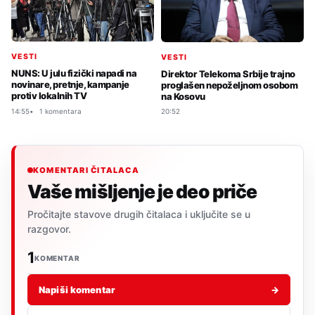
VESTI
VESTI
NUNS: U julu fizički napadi na
Direktor Telekoma Srbije trajno
novinare, pretnje, kampanje
proglašen nepoželjnom osobom
protiv lokalnih TV
na Kosovu
14:55
1 komentara
20:52
KOMENTARI ČITALACA
Vaše mišljenje je deo priče
Pročitajte stavove drugih čitalaca i uključite se u
razgovor.
1
KOMENTAR
Napiši komentar
→