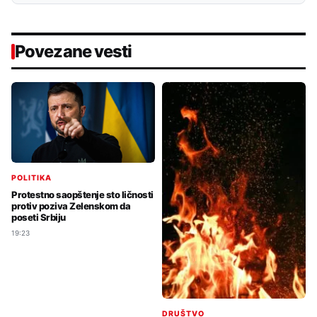
Povezane vesti
POLITIKA
Protestno saopštenje sto ličnosti
protiv poziva Zelenskom da
poseti Srbiju
19:23
DRUŠTVO