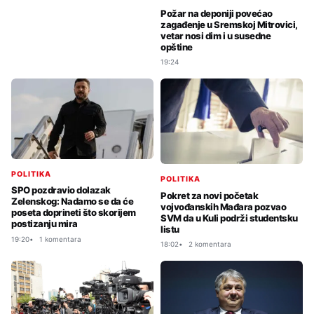
Požar na deponiji povećao
zagađenje u Sremskoj Mitrovici,
vetar nosi dim i u susedne
opštine
19:24
POLITIKA
POLITIKA
SPO pozdravio dolazak
Pokret za novi početak
Zelenskog: Nadamo se da će
vojvođanskih Mađara pozvao
poseta doprineti što skorijem
SVM da u Kuli podrži studentsku
postizanju mira
listu
19:20
1 komentara
18:02
2 komentara