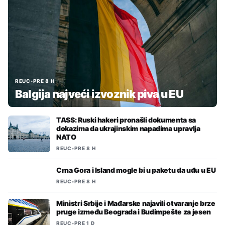
REUC
•
PRE 8 H
Balgija najveći izvoznik piva u EU
TASS: Ruski hakeri pronašli dokumenta sa
dokazima da ukrajinskim napadima upravlja
NATO
REUC
•
PRE 8 H
Crna Gora i Island mogle bi u paketu da uđu u EU
REUC
•
PRE 8 H
Ministri Srbije i Mađarske najavili otvaranje brze
pruge između Beograda i Budimpešte za jesen
REUC
•
PRE 1 D