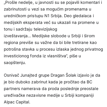
„Prošle nedelje, u javnosti su se pojavili komentari i
zabrinutosti u vezi sa mogućim promenama u
uredničkom pristupu N1 Srbija. Deo gledalaca i
medijskih eksperata već su ukazali na promene u
tonu i sadržaju televizijskog
izveštavanja… Medijske slobode u Srbiji i širom
regiona previše su važne da bi bile tretirane kao
potrošna stavka u procesu izlaska jednog privatnog
investicionog fonda iz vlasništva“, piše u
saopštenju.
Osnivač Junajted grupe Dragan Šolak izjavio je da
je bio duboko zabrinut kada je pročitao da BC
partners namerava da proda poslednje preostale
uređivačke nezavisne medije u Srbiji kompaniji
Alpac Capital.