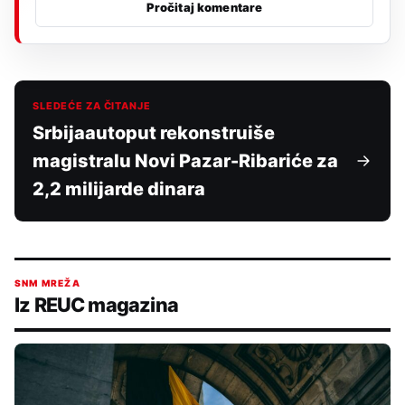
Pročitaj komentare
SLEDEĆE ZA ČITANJE
Srbijaautoput rekonstruiše
magistralu Novi Pazar-Ribariće za
2,2 milijarde dinara
SNM MREŽA
Iz REUC magazina