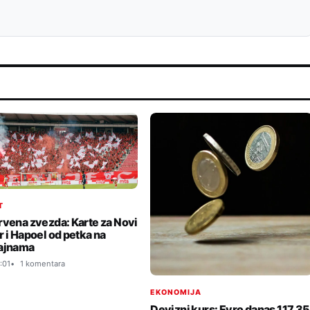
T
rvena zvezda: Karte za Novi
r i Hapoel od petka na
ajnama
:01
1 komentara
EKONOMIJA
Devizni kurs: Evro danas 117,35