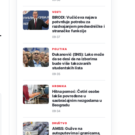
VESTI
BIRODI: Vučićeva najava
potvrđuje potrebu za
razdvajanjem predsedničke i
stranačke funkcije
09:37
POLITIKA
Đukanović (SNS): Lako može
da se desi da na izborima
bude više takozvanih
studentskih lista
09:35
HRONIKA
Hitna pomoć: Četiri osobe
lakše povređene u
saobraćajnim nezgodama u
Beogradu
09:34
DRUŠTVO
AMSS: Gužve na
autoputevima i granicama,