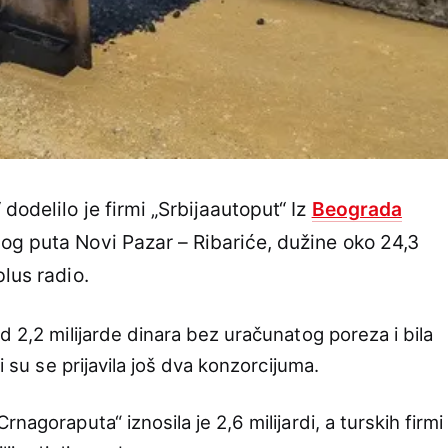
dodelilo je firmi „Srbijaautoput“ Iz
Beograda
og puta Novi Pazar – Ribariće, dužine oko 24,3
plus radio.
d 2,2 milijarde dinara bez uračunatog poreza i bila
i su se prijavila još dva konzorcijuma.
nagoraputa“ iznosila je 2,6 milijardi, a turskih firmi