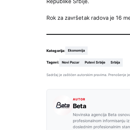
Republike Srbije.
Rok za završetak radova je 16 me
Kategorija:
Ekonomija
Tagovi:
Novi Pazar
Putevi Srbije
Srbija
Sadržaj je zaštićen autorskim pravima. Prenošenje je
AUTOR
Beta
Novinska agencija Beta osnova
profesionalnom informisanju iz
doslednim profesionalnim sta