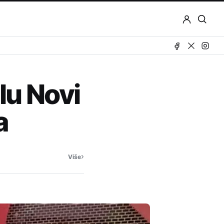
Otvor
pretr
lu Novi
a
›
Više