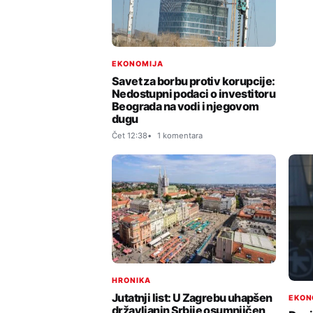
EKONOMIJA
Savet za borbu protiv korupcije:
Nedostupni podaci o investitoru
Beograda na vodi i njegovom
dugu
Čet 12:38
1 komentara
HRONIKA
Jutatnji list: U Zagrebu uhapšen
EKON
državljanin Srbije osumnjičen