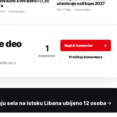
zni kurs: Evro sutra 117,35
učestvuje na Ekspo 2027
ra
Čet 17:36
1 komentara
:07
1 komentara
je deo
1
Napiši komentar
→
KOMENTAR
Pročitaj komentare
učite se u
u sela na istoku Libana ubijeno 12 osoba