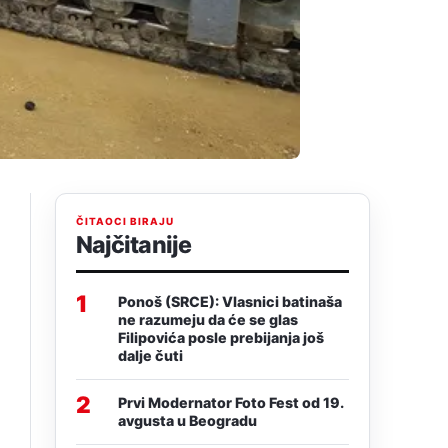
ČITAOCI BIRAJU
Najčitanije
1
Ponoš (SRCE): Vlasnici batinaša
ne razumeju da će se glas
Filipovića posle prebijanja još
dalje čuti
2
Prvi Modernator Foto Fest od 19.
avgusta u Beogradu