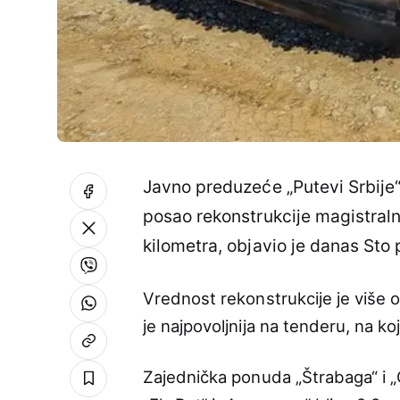
Javno preduzeće „Putevi Srbije“ 
posao rekonstrukcije magistraln
kilometra, objavio je danas Sto 
Vrednost rekonstrukcije je više o
je najpovoljnija na tenderu, na koj
Zajednička ponuda „Štrabaga“ i „Cr