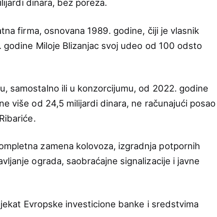
lijardi dinara, bez poreza.
tna firma, osnovana 1989. godine, čiji je vlasnik
. godine Miloje Blizanjac svoj udeo od 100 odsto
, samostalno ili u konzorcijumu, od 2022. godine
e više od 24,5 milijardi dinara, ne računajući posao
Ribariće.
ompletna zamena kolovoza, izgradnja potpornih
ljanje ograda, saobraćajne signalizacije i javne
rojekat Evropske investicione banke i sredstvima