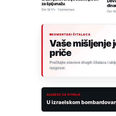
Devi
za špijunažu
dina
Čet 18:17
1 komentara
Čet 18
KOMENTARI ČITALACA
Vaše mišljenje 
priče
Pročitajte stavove drugih čitalaca i uklj
razgovor.
SLEDEĆE ZA ČITANJE
U izraelskom bombardovanj