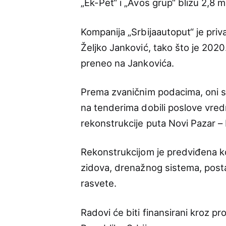
„Ek-Pet“ i „Avos grup“ blizu 2,8 mi
Kompanija „Srbijaautoput“ je priva
Željko Janković, tako što je 2020
preneo na Jankovića.
Prema zvaničnim podacima, oni su
na tenderima dobili poslove vredn
rekonstrukcije puta Novi Pazar – 
Rekonstrukcijom je predviđena k
zidova, drenažnog sistema, postav
rasvete.
Radovi će biti finansirani kroz p