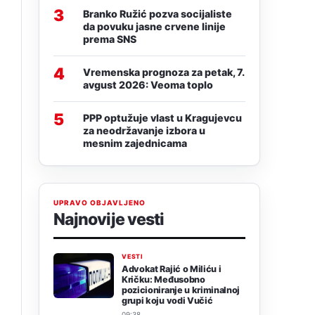
3
Branko Ružić pozva socijaliste
da povuku jasne crvene linije
prema SNS
4
Vremenska prognoza za petak, 7.
avgust 2026: Veoma toplo
5
PPP optužuje vlast u Kragujevcu
za neodržavanje izbora u
mesnim zajednicama
UPRAVO OBJAVLJENO
Najnovije vesti
VESTI
Advokat Rajić o Miliću i
Kričku: Međusobno
pozicioniranje u kriminalnoj
grupi koju vodi Vučić
09:38