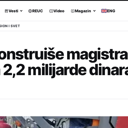
Vesti
REUC
Video
Magazin
ENG
GION I SVET
onstruiše magistra
2,2 milijarde dinar