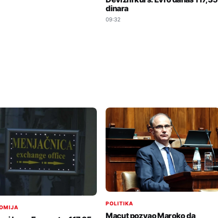
dinara
09:32
POLITIKA
OMIJA
Macut pozvao Maroko da