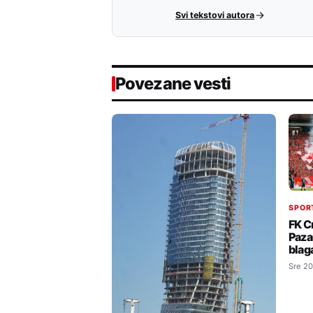
Svi tekstovi autora
Povezane vesti
SPOR
FK C
Paza
blag
Sre 20