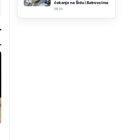
čekanje na Šidu i Batrovcima
09:33