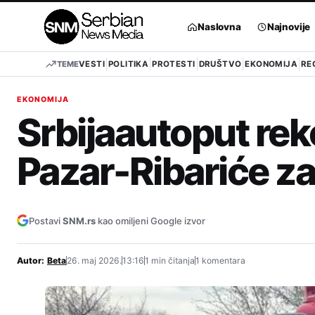
Pređi
na
Naslovna
Najnovije
sadržaj
TEME
VESTI
POLITIKA
PROTESTI
DRUŠTVO
EKONOMIJA
RE
EKONOMIJA
Srbijaautoput rek
Pazar-Ribariće za 
Postavi
SNM.rs
kao omiljeni Google izvor
Autor:
Beta
26. maj 2026.
13:16
1 min čitanja
1 komentara